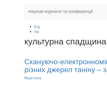
Skip
Наукові журнали та конференції
to
main
content
Eng
Укр
культурна спадщина
Скануючо-електронномік
різних джерел таніну – 
Read more
about
Скануючо-
електронномікроскопічні
характеристики
галл-
залізних
чорнил