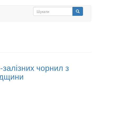
Search
form
Шукати
-залізних чорнил з
падщини