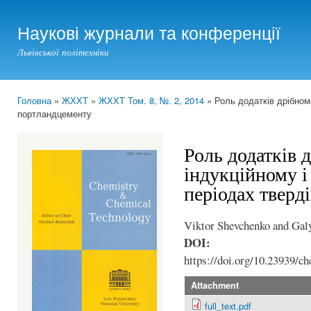
Ski
mai
Наукові журнали та конференції
con
Львівської політехніки
Головна
»
ЖХХТ
»
ЖХХТ Том. 8, №. 2, 2014
» Роль додатків дрібноме
You are here
портландцементу
Роль додатків 
індукційному і
періодах тверд
Viktor Shevchenko and Gal
DOI:
https://doi.org/10.23939/ch
Attachment
full_text.pdf