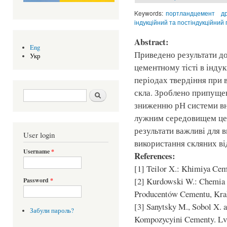
Keywords:
портландцемент
д
індукційний та постіндукційний
Abstract:
Eng
Приведено результати до
Укр
цементному тісті в інду
періодах твердіння при 
скла. Зроблено припущен
Search form
Шукати
зниженню рН системи вна
лужним середовищем цем
результати важливі для 
User login
використання скляних від
Username
*
References:
[1] Teilor X.: Khimiya Ce
[2] Kurdowski W.: Chemia 
Password
*
Producentów Cementu, Kr
[3] Sanytsky M., Sobol X. 
Забули пароль?
Kompozycyini Cementy. Lvi