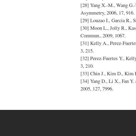
[28] Yang X.-M., Wang G.-T.
Asymmetry, 2006, 17, 916.
[29] Louzao I., Garcia R., Se
[30] Moon L., Jolly R., Kas
Commun., 2009, 1067.
[31] Kelly A., Perez-Fuertes
3, 215.
[32] Perez-Fuertes Y., Kelly
3, 210.
[33] Chin J., Kim D., Kim H.
[34] Yang D., Li X., Fan Y.
2005, 127, 7996.