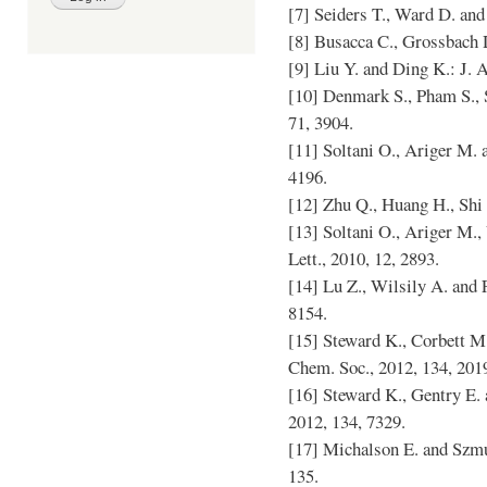
[7] Seiders T., Ward D. and
[8] Busacca C., Grossbach D.
[9] Liu Y. and Ding K.: J. 
[10] Denmark S., Pham S., S
71, 3904.
[11] Soltani O., Ariger M. a
4196.
[12] Zhu Q., Huang H., Shi D
[13] Soltani O., Ariger M.,
Lett., 2010, 12, 2893.
[14] Lu Z., Wilsily A. and 
8154.
[15] Steward K., Corbett M
Chem. Soc., 2012, 134, 201
[16] Steward K., Gentry E. 
2012, 134, 7329.
[17] Michalson E. and Szmus
135.