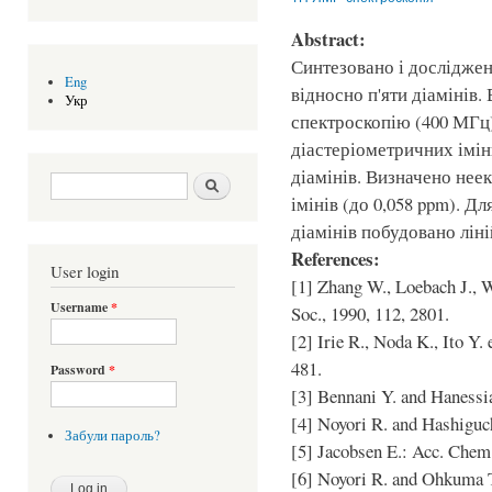
Abstract:
Синтезовано і досліджен
Eng
відносно п'яти діамінів
Укр
спектроскопію (400 МГц)
діастеріометричних імінн
діамінів. Визначено неек
Search form
Шукати
імінів (до 0,058 ppm). Д
діамінів побудовано лін
References:
User login
[1] Zhang W., Loebach J., 
Username
*
Soc., 1990, 112, 2801.
[2] Irie R., Noda K., Ito Y.
481.
Password
*
[3] Bennani Y. and Hanessia
[4] Noyori R. and Hashiguch
Забули пароль?
[5] Jacobsen E.: Acc. Chem.
[6] Noyori R. and Ohkuma T