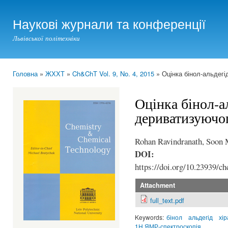
Ski
mai
Наукові журнали та конференції
con
Львівської політехніки
Головна
»
ЖХХТ
»
Ch&ChT Vol. 9, No. 4, 2015
» Оцінка бінол-альдегі
You are here
Оцінка бінол-а
дериватизуючог
Rohan Ravindranath, Soon 
DOI:
https://doi.org/10.23939/ch
Attachment
full_text.pdf
Keywords:
бінол
альдегід
хі
1H ЯМР-спектроскопія