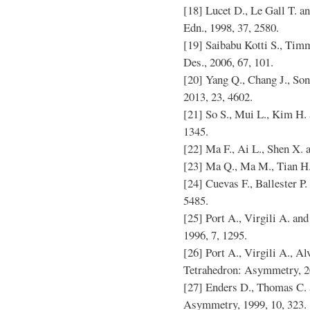
[18] Lucet D., Le Gall T. 
Edn., 1998, 37, 2580.
[19] Saibabu Kotti S., Tim
Des., 2006, 67, 101.
[20] Yang Q., Chang J., Son
2013, 23, 4602.
[21] So S., Mui L., Kim H. 
1345.
[22] Ma F., Ai L., Shen X. a
[23] Ma Q., Ma M., Tian H. e
[24] Cuevas F., Ballester P.
5485.
[25] Port A., Virgili A. a
1996, 7, 1295.
[26] Port A., Virgili A., Al
Tetrahedron: Asymmetry, 20
[27] Enders D., Thomas C. 
Asymmetry, 1999, 10, 323.