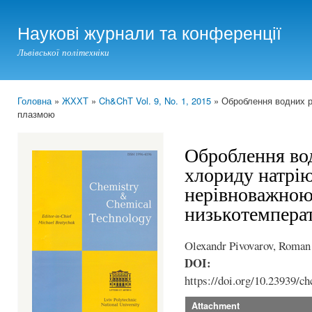
Ski
mai
Наукові журнали та конференції
con
Львівської політехніки
Головна
»
ЖХХТ
»
Ch&ChT Vol. 9, No. 1, 2015
» Оброблення водних р
You are here
плазмою
Оброблення во
хлориду натрі
нерівноважно
низькотемпера
Olexandr Pivovarov, Roman
DOI:
https://doi.org/10.23939/ch
Attachment