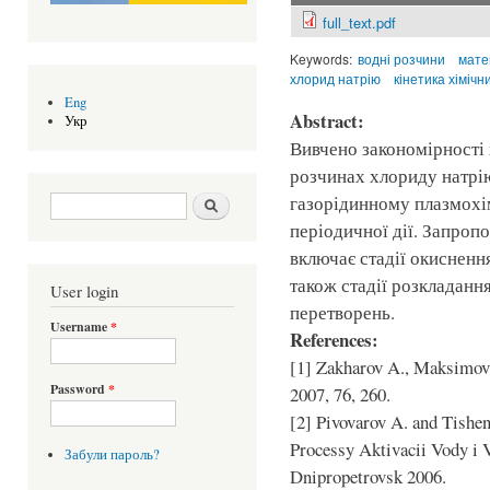
full_text.pdf
Keywords:
водні розчини
мате
хлорид натрію
кінетика хімічн
Eng
Abstract:
Укр
Вивчено закономірності
розчинах хлориду натрі
Search form
Шукати
газорідинному плазмохі
періодичної дії. Запроп
включає стадії окиснення
також стадії розкладанн
User login
перетворень.
Username
*
References:
[1] Zakharov A., Maksimov 
Password
*
2007, 76, 260.
[2] Pivovarov A. and Tishe
Processy Aktivacii Vody i 
Забули пароль?
Dnipropetrovsk 2006.