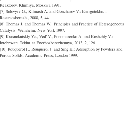
Reaktorov. Khimiya, Moskwa 1991.
[7] Solovyev G., Klimash A. and Goncharov V.: Energotekhn. i
Resursosberezh., 2008, 5, 44.
[8] Thomas J. and Thomas W.: Principles and Practice of Heterogeneous
Catalysis. Weinheim, New York 1997.
[9] Krasnokutskiy Ye., Ved' V., Ponomarenko A. and Koshchiy V.:
Intehrovani Tekhn. ta Enerhozberezhennya, 2013, 2, 126.
[10] Rouquerol F., Rouquerol J. and Sing K.: Adsorption by Powders and
Porous Solids. Academic Press, London 1999.