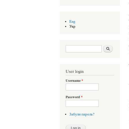
Eng
Укр
Search form
Шукати
User login
Username
*
Password
*
Забули пароль?