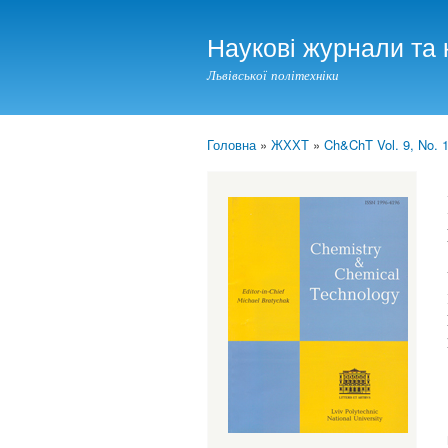
Наукові журнали та 
Львівської політехніки
Головна
»
ЖХХТ
»
Ch&ChT Vol. 9, No. 1
You are here