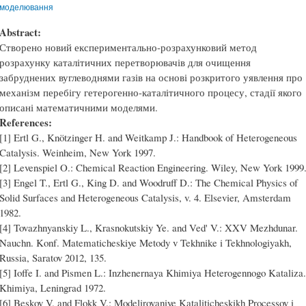
моделювання
Abstract:
Створено новий експериментально-розрахунковий метод
розрахунку каталітичних перетворювачів для очищення
забруднених вуглеводнями газів на основі розкритого уявлення про
механізм перебігу гетерогенно-каталітичного процесу, стадії якого
описані математичними моделями.
References:
[1] Ertl G., Knötzinger H. and Weitkamp J.: Handbook of Heterogeneous
Catalysis. Weinheim, New York 1997.
[2] Levenspiel O.: Chemical Reaction Engineering. Wiley, New York 1999
[3] Engel T., Ertl G., King D. and Woodruff D.: The Chemical Physics of
Solid Surfaces and Heterogeneous Catalysis, v. 4. Elsevier, Amsterdam
1982.
[4] Tovazhnyanskiy L., Krasnokutskiy Ye. and Ved' V.: XXV Mezhdunar.
Nauchn. Konf. Matematicheskiye Metody v Tekhnike i Tekhnologiyakh,
Russia, Saratov 2012, 135.
[5] Ioffe I. and Pismen L.: Inzhenernaya Khimiya Heterogennogo Kataliza.
Khimiya, Leningrad 1972.
[6] Beskov V. and Flokk V.: Modelirovaniye Kataliticheskikh Processov i