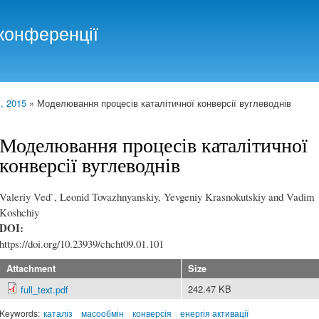
Skip to
main
конференції
content
, 2015
» Моделювання процесів каталітичної конверсії вуглеводнів
Моделювання процесів каталітичної
конверсії вуглеводнів
Valeriy Ved`, Leonid Tovazhnyanskiy, Yevgeniy Krasnokutskiy and Vadim
Koshchiy
DOI:
https://doi.org/10.23939/chcht09.01.101
Attachment
Size
242.47 KB
full_text.pdf
Keywords:
каталіз
масообмін
конверсія
енергія активації