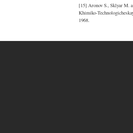
[15] Aronov S., Sklyar M. 
Khimiko-Technologicheskay
1968.