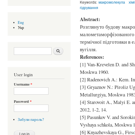
Keywords:
макромолекула
хім
гідрування
Abstract:
Eng
Розглянуто будову макр
Укр
малометаморфізованого 
термічної підготовки в 
вугілля.
Search form
Шукати
References:
[1] Van-Krevelen D. and Sh
Moskwa 1960.
User login
[2] Radenovich A.: Kem. Ind
Username
*
[3] Gryaznov N.: Piroliz Ug
Metallurgiya, Moskwa 1983
[4] Starovoit A., Malyi E.
Password
*
2012, 1-2, 14.
[5] Pasunkov V. and Sorokin
Забули пароль?
Vyshaya schkola, Moskwa 1
[6] Knyazhevskaya G., Firs