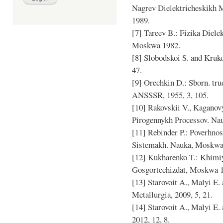
Nagrev Dielektricheskikh 
1989.
[7] Tareev B.: Fizika Diele
Moskwa 1982.
[8] Slobodskoi S. and Kruko
47.
[9] Orechkin D.: Sborn. tru
ANSSSR, 1955, 3, 105.
[10] Rakovskii V., Kaganov
Pirogennykh Processov. Na
[11] Rebinder P.: Poverhno
Sistemakh. Nauka, Moskwa
[12] Kukharenko T.: Khimi
Gosgortechizdat, Moskwa 
[13] Starovoit A., Malyi E
Metallurgia, 2009, 5, 21.
[14] Starovoit A., Malyi E
2012, 12, 8.