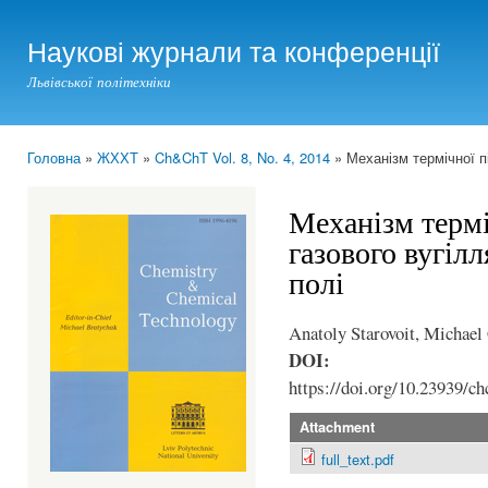
Ski
mai
Наукові журнали та конференції
con
Львівської політехніки
Головна
»
ЖХХТ
»
Ch&ChT Vol. 8, No. 4, 2014
» Механізм термічної п
You are here
Механізм термі
газового вугіл
полі
Anatoly Starovoit, Michae
DOI:
https://doi.org/10.23939/ch
Attachment
full_text.pdf