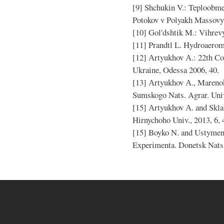
[9] Shchukin V.: Teploobm
Potokov v Polyakh Massovy
[10] Gol'dshtik M.: Vihrev
[11] Prandtl L. Hydroaero
[12] Аrtyukhov А.: 22th C
Ukraine, Odessa 2006, 40.
[13] Аrtyukhov А., Marenok
Sumskogo Nats. Agrar. Univ
[15] Аrtyukhov А. and Skla
Hirnychoho Univ., 2013, 6, 
[15] Boyko N. and Ustymen
Experimenta. Donetsk Nats.