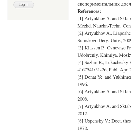
експериментальних досл
References:
[1] Аrtyukhov А. and Sklab
Mezhd. Nauchn-Techn. Conf
[2] Аrtyukhov А., Liaposhc
Sumskogo Derg. Univ., 2009
[3] Klassen P.: Osnovnye P
Udobreniy. Khimiya, Mosk
[4] Sazhin B., Lukachesky B
4167541/31-26, Publ. Apr. 7
[5] Donat Ye. and Yukhimen
1996.
[6] Аrtyukhov А. and Sklab
2008.
[7] Аrtyukhov А. and Sklabi
2012.
[8] Uspensky V.: Doct. th
1978.