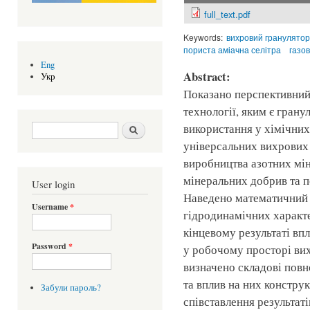
full_text.pdf
Keywords:
вихровий гранулятор
пориста аміачна селітра
газов
Eng
Abstract:
Укр
Показано перспективний 
технології, яким є грану
Search form
Шукати
використання у хімічни
універсальних вихрових 
виробництва азотних мі
мінеральних добрив та п
User login
Наведено математичний 
Username
*
гідродинамічних характе
кінцевому результаті вп
Password
*
у робочому просторі ви
визначено складові повн
та вплив на них констру
Забули пароль?
співставлення результаті