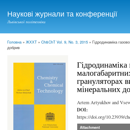
Ski
mai
Наукові журнали та конференції
con
Львівської політехніки
Головна
»
ЖХХТ
»
Ch&ChT Vol. 9, No. 3, 2015
» Гідродинаміка газово
You are here
добрив
Гідродинаміка 
малогабаритни
грануляторах 
мінеральних д
Artem Artyukhov and Vsevo
DOI:
https://doi.org/10.23939/ch
Attachment