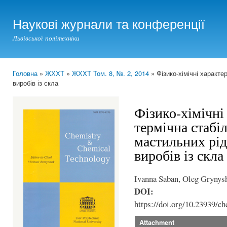
Ski
mai
Наукові журнали та конференції
con
Львівської політехніки
Головна
»
ЖХХТ
»
ЖХХТ Том. 8, №. 2, 2014
» Фізико-хімічні характе
You are here
виробів із скла
Фізико-хімічні
термічна стабі
мастильних рі
виробів із скла
Ivanna Saban, Oleg Grynys
DOI:
https://doi.org/10.23939/ch
Attachment