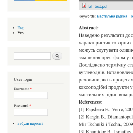
full_text.pdf
Keywords:
мастильна рідина
о
Abstract:
Eng
Укр
Наведено результати дос
характеристик товарних 
можуть слугувати оливн
Search form
Шукати
змащення прес-форм у п
Досліджено термічну ста
вуглеводнів. Встановлено
User login
речовини, які в процеса
коксоподібні продукти 
Username
*
мастильних рідин викор
References:
Password
*
[1] Papsheva E.: Verre, 2009
[2] Kargin B., Diamantopul
Mir Techniki i Techn., 2009,
Забули пароль?
[3] Khamidov B., Ismailov 