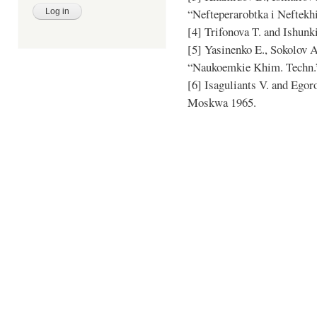
“Nefteperarobtka i Neftekh
[4] Trifonova T. and Ishunk
[5] Yasinenko E., Sokolov 
“Naukoemkie Khim. Techn.”
[6] Isaguliants V. and Ego
Moskwa 1965.