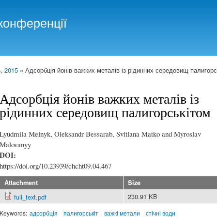
Skip to
main
конференції
content
, 2015
» Адсорбція йонів важких металів із рідинних середовищ палигорс
Адсорбція йонів важких металів із
рідинних середовищ палигорськітом
Lyudmila Melnyk, Oleksandr Bessarab, Svitlana Matko and Myroslav
Malovanyy
DOI:
https://doi.org/10.23939/chcht09.04.467
Attachment
Size
230.91 KB
full_text.pdf
Keywords:
адсорбція
палигорськіт
важкі метали
стічні води