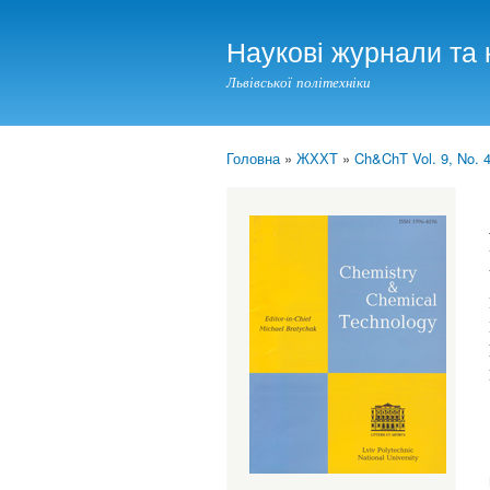
Наукові журнали та 
Львівської політехніки
Головна
»
ЖХХТ
»
Ch&ChT Vol. 9, No. 4
You are here