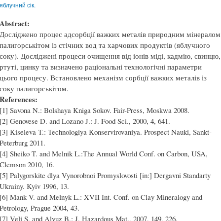
яблучний сік.
Abstract:
Досліджено процес адсорбції важких металів природним мінералом
палигорськітом із стічних вод та харчових продуктів (яблучного
соку). Досліджені процеси очищення від іонів міді, кадмію, свинцю,
ртуті, цинку та визначено раціональні технологічні параметри
цього процесу. Встановлено механізм сорбції важких металів із
соку палигорськітом.
References:
[1] Savona N.: Bolshaya Kniga Sokov. Fair-Press, Мoskwa 2008.
[2] Genovese D. and Lozano J.: J. Food Sci., 2000, 4, 641.
[3] Kiseleva T.: Technologiya Konservirovaniya. Prospect Nauki, Sankt-
Peterburg 2011.
[4] Sheiko T. and Melnik L.:The Annual World Conf. on Carbon, USA,
Clemson 2010, 16.
[5] Palygorskite dlya Vynorobnoi Promyslovosti [in:] Dergavni Standarty
Ukrainy. Kyiv 1996, 13.
[6] Mank V. and Melnyk L.: XVII Int. Conf. on Clay Mineralogy and
Petrology, Prague 2004, 43.
[7] Veli S. and Alyuz B.: J. Hazardous Mat., 2007, 149, 226.