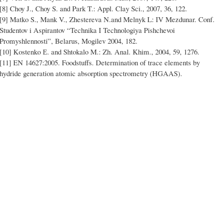
[8] Choy J., Choy S. and Park T.: Appl. Clay Sci., 2007, 36, 122.
[9] Matko S., Mank V., Zhestereva N.and Melnyk L: IV Mezdunar. Conf.
Studentov i Aspirantov “Technika I Technologiya Pishchevoi
Promyshlennosti”, Belarus, Mogilev 2004, 182.
[10] Kostenko Е. and Shtokalo M.: Zh. Anal. Khim., 2004, 59, 1276.
[11] EN 14627:2005. Foodstuffs. Determination of trace elements by
hydride generation atomic absorption spectrometry (HGAAS).