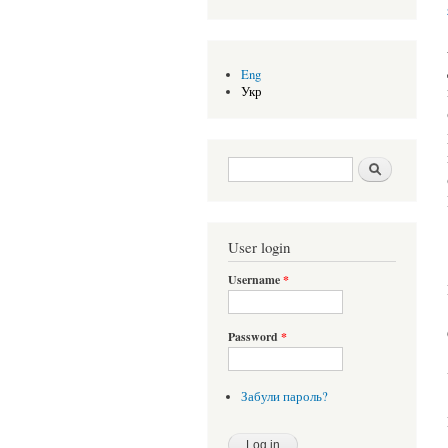
Eng
Укр
Search form
Шукати
User login
Username
*
Password
*
Забули пароль?