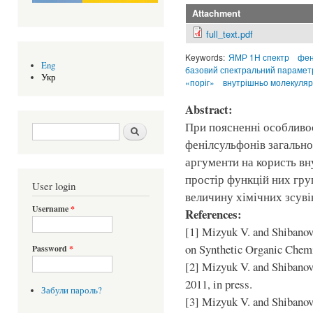
Attachment
full_text.pdf
Keywords:
ЯМР 1Н спектр
фен
Eng
базовий спектральний парамет
Укр
«поріг»
внутрішньо молекуляр
Abstract:
При поясненні особливо
Search form
Шукати
фенілсульфонів загальн
аргументи на користь вн
простір функцій них гру
User login
величину хімічних зсуві
Username
*
References:
[1] Mizyuk V. and Shibanov 
on Synthetic Organic Chem
Password
*
[2] Mizyuk V. and Shibanov
2011, in press.
Забули пароль?
[3] Mizyuk V. and Shibanov