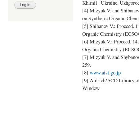
Khimii , Ukraine, Uzhgorod
[4] Mizyuk V. and Shibanov 
on Synthetic Organic Chem
[5] Shibanov V.: Proceed. 1
Organic Chemistry (ECSOC
[6] Mizyuk V.: Proceed. 14t
Organic Chemistry (ECSOC
[7] Mizyuk V. and Shybanov
259.
[8]
www.aist.go.jp
[9] Aldrich/ACD Library o
Window