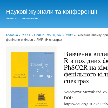
Ski
mai
Наукові журнали та конференції
con
Львівської політехніки
Головна
»
ЖХХТ
»
Ch&ChT Vol. 6, No. 2, 2012
» Вивчення впливу прир
You are here
фенільного кільця в ЯМР 1Н спектрах
Вивчення впли
R в похідних ф
PhSO2R на хімі
фенільного кі
спектрах
Volodymyr Mizyuk and Vol
DOI:
https://doi.org/10.23939/ch