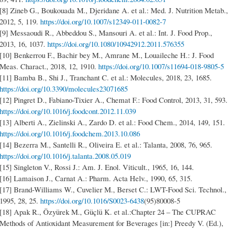
[8] Zineb G., Boukouada M., Djeridane A. et al.: Med. J. Nutrition Metab.,
2012, 5, 119.
https://doi.org/10.1007/s12349-011-0082-7
[9] Messaoudi R., Abbeddou S., Mansouri A. et al.: Int. J. Food Prop.,
2013, 16, 1037.
https://doi.org/10.1080/10942912.2011.576355
[10] Benkerrou F., Bachir bey M., Amrane M., Louaileche H.: J. Food
Meas. Charact., 2018, 12, 1910.
https://doi.org/10.1007/s11694-018-9805-5
[11] Bamba B., Shi J., Tranchant C. et al.: Molecules, 2018, 23, 1685.
https://doi.org/10.3390/molecules23071685
[12] Pingret D., Fabiano-Tixier A., Chemat F.: Food Control, 2013, 31, 593.
https://doi.org/10.1016/j.foodcont.2012.11.039
[13] Alberti A., Zielinski A., Zardo D. et al.: Food Chem., 2014, 149, 151.
https://doi.org/10.1016/j.foodchem.2013.10.086
[14] Bezerra M., Santelli R., Oliveira E. et al.: Talanta, 2008, 76, 965.
https://doi.org/10.1016/j.talanta.2008.05.019
[15] Singleton V., Rossi J.: Am. J. Enol. Viticult., 1965, 16, 144.
[16] Lamaison J., Carnat A.: Pharm. Acta Helv., 1990, 65, 315.
[17] Brand-Williams W., Cuvelier M., Berset C.: LWT-Food Sci. Technol.,
1995, 28, 25.
https://doi.org/10.1016/S0023-6438
(95)80008-5
[18] Apak R., Özyürek M., Güçlü K. et al.:Chapter 24 – The CUPRAC
Methods of Antioxidant Measurement for Beverages [in:] Preedy V. (Ed.),