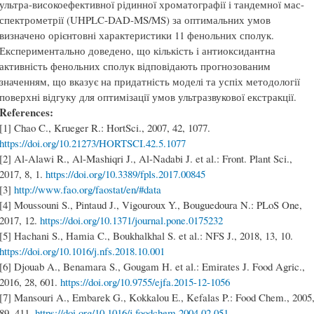
ультра-високоефективної рідинної хроматографії і тандемної мас-
спектрометрії (UHPLC-DAD-MS/MS) за оптимальних умов
визначено орієнтовні характеристики 11 фенольних сполук.
Експериментально доведено, що кількість і антиоксидантна
активність фенольних сполук відповідають прогнозованим
значенням, що вказує на придатність моделі та успіх методології
поверхні відгуку для оптимізації умов ультразвукової екстракції.
References:
[1] Chao C., Krueger R.: HortSci., 2007, 42, 1077.
https://doi.org/10.21273/HORTSCI.42.5.1077
[2] Al-Alawi R., Al-Mashiqri J., Al-Nadabi J. et al.: Front. Plant Sci.,
2017, 8, 1.
https://doi.org/10.3389/fpls.2017.00845
[3]
http://www.fao.org/faostat/en/#data
[4] Moussouni S., Pintaud J., Vigouroux Y., Bouguedoura N.: PLoS One,
2017, 12.
https://doi.org/10.1371/journal.pone.0175232
[5] Hachani S., Hamia C., Boukhalkhal S. et al.: NFS J., 2018, 13, 10.
https://doi.org/10.1016/j.nfs.2018.10.001
[6] Djouab A., Benamara S., Gougam H. et al.: Emirates J. Food Agric.,
2016, 28, 601.
https://doi.org/10.9755/ejfa.2015-12-1056
[7] Mansouri A., Embarek G., Kokkalou E., Kefalas P.: Food Chem., 2005
89, 411.
https://doi.org/10.1016/j.foodchem.2004.02.051