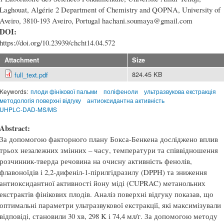
Laghouat, Algérie 2 Department of Chemistry and QOPNA, University of
Aveiro, 3810-193 Aveiro, Portugal hachani.soumaya@gmail.com
DOI:
https://doi.org/10.23939/chcht14.04.572
Attachment
Size
824.45 KB
full_text.pdf
Keywords:
плоди фінікової пальми
поліфеноли
ультразвукова екстракція
методологія поверхні відгуку
антиоксидантна активність
UHPLC-DAD-MS/MS
Abstract:
За допомогою факторного плану Бокса-Бенкена досліджено вплив
трьох незалежних змінних – часу, температури та співвідношення
розчинник-тверда речовина на очисну активність фенолів,
флавоноїдів і 2,2-дифеніл-1-пірилгідразилу (DPPH) та зниження
антиоксидантної активності йону міді (CUPRAC) метанольних
екстрактів фінікових плодів. Аналіз поверхні відгуку показав, що
оптимальні параметри ультразвукової екстракції, які максимізували
відповіді, становили 30 хв, 298 K і 74,4 мл/г. За допомогою методу