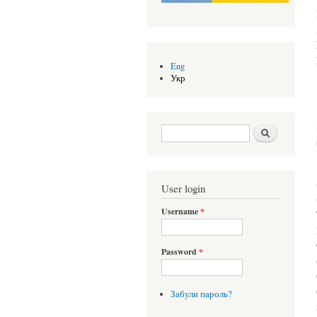
Eng
Укр
Search form
Шукати
User login
Username
*
Password
*
Забули пароль?