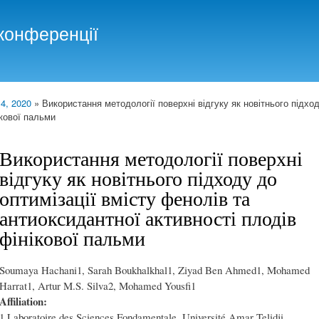
Skip to
main
конференції
content
 4, 2020
» Використання методології поверхні відгуку як новітнього підход
ікової пальми
Використання методології поверхні
відгуку як новітнього підходу до
оптимізації вмісту фенолів та
антиоксидантної активності плодів
фінікової пальми
Soumaya Hachani1, Sarah Boukhalkhal1, Ziyad Ben Ahmed1, Mohamed
Harrat1, Artur M.S. Silva2, Mohamed Yousfi1
Affiliation:
1 Laboratoire des Sciences Fondamentale, Université Amar Telidji,