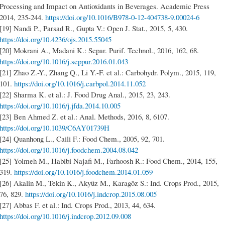
Processing and Impact on Antioxidants in Beverages. Academic Press
2014, 235-244.
https://doi.org/10.1016/B978-0-12-404738-9.00024-6
[19] Nandi P., Parsad R., Gupta V.: Open J. Stat., 2015, 5, 430.
https://doi.org/10.4236/ojs.2015.55045
[20] Mokrani A., Madani K.: Separ. Purif. Technol., 2016, 162, 68.
https://doi.org/10.1016/j.seppur.2016.01.043
[21] Zhao Z.-Y., Zhang Q., Li Y.-F. et al.: Carbohydr. Polym., 2015, 119,
101.
https://doi.org/10.1016/j.carbpol.2014.11.052
[22] Sharma K. et al.: J. Food Drug Anal., 2015, 23, 243.
https://doi.org/10.1016/j.jfda.2014.10.005
[23] Ben Ahmed Z. et al.: Anal. Methods, 2016, 8, 6107.
https://doi.org/10.1039/C6AY01739H
[24] Quanhong L., Caili F.: Food Chem., 2005, 92, 701.
https://doi.org/10.1016/j.foodchem.2004.08.042
[25] Yolmeh M., Habibi Najafi M., Farhoosh R.: Food Chem., 2014, 155,
319.
https://doi.org/10.1016/j.foodchem.2014.01.059
[26] Akalin M., Tekin K., Akyüz M., Karagöz S.: Ind. Crops Prod., 2015,
76, 829.
https://doi.org/10.1016/j.indcrop.2015.08.005
[27] Abbas F. et al.: Ind. Crops Prod., 2013, 44, 634.
https://doi.org/10.1016/j.indcrop.2012.09.008