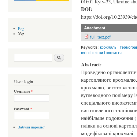
01601 Kyiv-33, Ukraine sh
DOI:
https://doi.org/10.23939/ch
Attachment
Eng
Укр
full_text.pdf
Keywords:
крохмаль
термогра
їстівні плівки і покриття
Search form
Шукати
Abstract:
Проведено органолептичн
картопляного крохмалю,
User login
крохмалю, виготовленого
Username
*
вуглеводного полімеру і
спеціального високотем
Password
*
виготовленого з тапіоко
найбільше подовження (1
плівки на основі картоп
Забули пароль?
модифіковані крохмалі, т