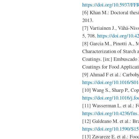
https://doi.org/10.5937/F
[6] Khan M.: Doctoral thes
2013.
[7] Vartiainen J., Vähä-Niss
5, 708.
https://doi.org/10.
[8] Garcia M., Pinotti A., 
Characterization of Starch
Coatings. [in:] Embuscado 
Coatings for Food Applicat
[9] Ahmad F et al.: Carbohy
https://doi.org/10.1016/S0
[10] Wang S., Sharp P., Co
https://doi.org/10.1016/j.
[11] Wasserman L. et al.: Fo
https://doi.org/10.4236/fn
[12] Galdeano M. et al.: Bra
https://doi.org/10.1590/S
[13] Zavareze E. et al.: Fo