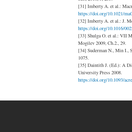
[31] Imberty A. et al.: Mac
https://doi.org/10.1021/m
[32] Imberty A. et al.: J. Mo
https://doi.org/10.1016/00
[33] Shulga O. et al.: VII
Mogilev 2009, Ch.2., 29.
[34] Suderman N., Min I., S
1075.
[35] Daintith J. (Ed.): A D
University Press 2008.
https://doi.org/10.1093/ac