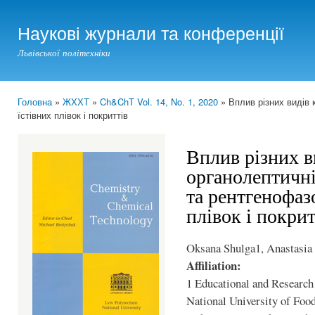
Ski
mai
Наукові журнали та конференції
con
Львівської політехніки
Головна
»
ЖХХТ
»
Ch&ChT Vol. 14, No. 1, 2020
» Вплив різних видів 
You are here
їстівних плівок і покриттів
Вплив різних в
органолептичні
та рентгенофаз
плівок і покрит
Oksana Shulga1, Anastasia 
Affiliation:
1 Educational and Research 
National University of Food