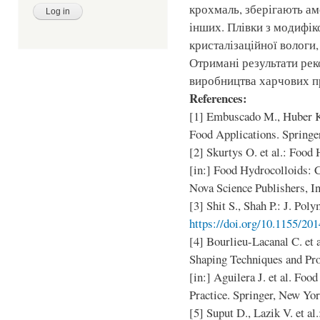
крохмаль, зберігають ам
інших. Плівки з модифі
кристалізаційної вологи,
Отримані результати рек
виробництва харчових п
References:
[1] Embuscado M., Huber K.
Food Applications. Springe
[2] Skurtys O. et al.: Food
[in:] Food Hydrocolloids: C
Nova Science Publishers, In
[3] Shit S., Shah P.: J. Pol
https://doi.org/10.1155/20
[4] Bourlieu-Lacanal C. et 
Shaping Techniques and Pro
[in:] Aguilera J. et al. Foo
Practice. Springer, New Yo
[5] Suput D., Lazik V. et al