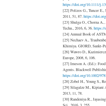
https://doi.org/10.1111/j.
[22] Polizos G., Tuncer E., 
2011, 51, 87.
https://doi.o
[23] Shulga O., Chorna A., 
Techn., 2016, 6, 36.
https:/
[24] Annual Book of ASTM 
[25] Nechaev A., Traubenber
Khimiya. GIORD, Sankt-Pe
[26] Wawro D., Kazimiercza
Europe, 2008, 6, 106.
[27] Imeson A. (Ed.): Food 
Agents. Blackwell Publishi
https://doi.org/10.1002/9
[28] Zobel H., Young S., Ro
[29] Silagalze M., Kipiani A
2013, 11, 78.
[30] Randeniya R., Jayasingh
Sci., 2016, 3, 255.