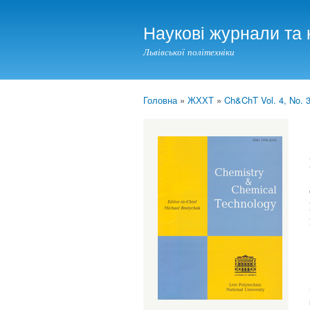
Наукові журнали та 
Львівської політехніки
Головна
»
ЖХХТ
»
Ch&ChT Vol. 4, No. 3
You are here