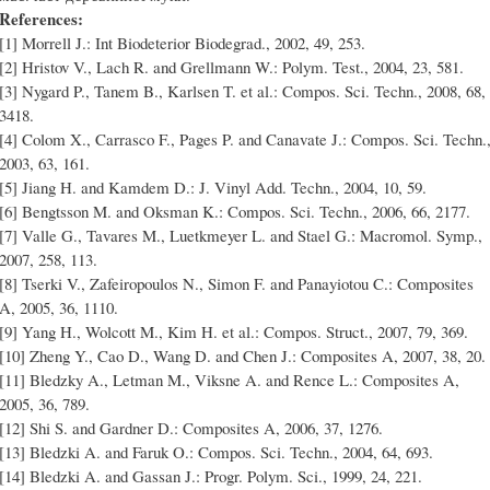
References:
[1] Morrell J.: Int Biodeterior Biodegrad., 2002, 49, 253.
[2] Hristov V., Lach R. and Grellmann W.: Polym. Test., 2004, 23, 581.
[3] Nygard P., Tanem B., Karlsen T. et al.: Compos. Sci. Techn., 2008, 68,
3418.
[4] Colom X., Carrasco F., Pages P. and Canavate J.: Compos. Sci. Techn.
2003, 63, 161.
[5] Jiang H. and Kamdem D.: J. Vinyl Add. Techn., 2004, 10, 59.
[6] Bengtsson M. and Oksman K.: Compos. Sci. Techn., 2006, 66, 2177.
[7] Valle G., Tavares M., Luetkmeyer L. and Stael G.: Macromol. Symp.,
2007, 258, 113.
[8] Tserki V., Zafeiropoulos N., Simon F. and Panayiotou C.: Composites
A, 2005, 36, 1110.
[9] Yang H., Wolcott M., Kim H. et al.: Compos. Struct., 2007, 79, 369.
[10] Zheng Y., Cao D., Wang D. and Chen J.: Composites A, 2007, 38, 20.
[11] Bledzky A., Letman M., Viksne A. and Rence L.: Composites A,
2005, 36, 789.
[12] Shi S. and Gardner D.: Composites A, 2006, 37, 1276.
[13] Bledzki A. and Faruk O.: Compos. Sci. Techn., 2004, 64, 693.
[14] Bledzki A. and Gassan J.: Progr. Polym. Sci., 1999, 24, 221.