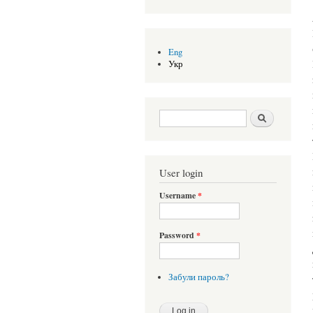
Eng
Укр
Search form
Шукати
User login
Username
*
Password
*
Забули пароль?