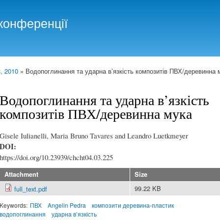
Skip to
main
конференції
content
, 2010
» Водопоглинання та ударна в’язкість композитів ПВХ/деревинна 
Водопоглинання та ударна в’язкість
композитів ПВХ/деревинна мука
Gisele Iulianelli, Maria Bruno Tavares and Leandro Luetkmeyer
DOI:
https://doi.org/10.23939/chcht04.03.225
Attachment
Size
99.22 KB
full_text.pdf
Keywords:
ПВХ
Angelin Pedra
композити деревина-пластик
водопоглинання
ударна в’язкість