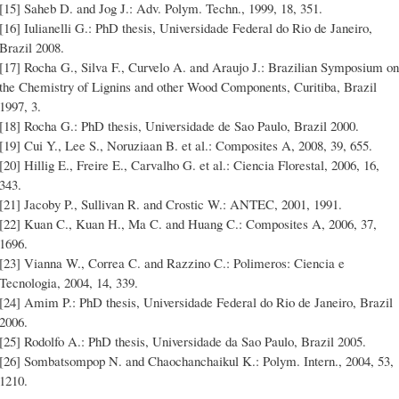
[15] Saheb D. and Jog J.: Adv. Polym. Techn., 1999, 18, 351.
[16] Iulianelli G.: PhD thesis, Universidade Federal do Rio de Janeiro,
Brazil 2008.
[17] Rocha G., Silva F., Curvelo A. and Araujo J.: Brazilian Symposium on
the Chemistry of Lignins and other Wood Components, Curitiba, Brazil
1997, 3.
[18] Rocha G.: PhD thesis, Universidade de Sao Paulo, Brazil 2000.
[19] Cui Y., Lee S., Noruziaan B. et al.: Composites A, 2008, 39, 655.
[20] Hillig E., Freire E., Carvalho G. et al.: Ciencia Florestal, 2006, 16,
343.
[21] Jacoby P., Sullivan R. and Crostic W.: ANTEC, 2001, 1991.
[22] Kuan C., Kuan H., Ma C. and Huang C.: Composites A, 2006, 37,
1696.
[23] Vianna W., Correa C. and Razzino C.: Polimeros: Ciencia e
Tecnologia, 2004, 14, 339.
[24] Amim P.: PhD thesis, Universidade Federal do Rio de Janeiro, Brazil
2006.
[25] Rodolfo A.: PhD thesis, Universidade da Sao Paulo, Brazil 2005.
[26] Sombatsompop N. and Chaochanchaikul K.: Polym. Intern., 2004, 53,
1210.