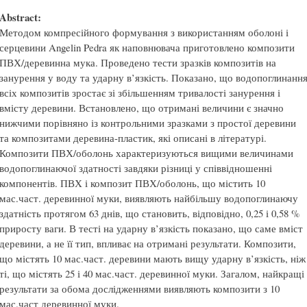
Abstract:
Методом компресійного формування з використанням оболоні і
серцевини Angelin Pedra як наповнювача приготовлено композити
ПВХ/деревинна мука. Проведено тести зразків композитів на
занурення у воду та ударну в’язкість. Показано, що водопоглинанн
всіх композитів зростає зі збільшенням тривалості занурення і
вмісту деревини. Встановлено, що отримані величини є значно
нижчими порівняно із контрольними зразками з простої деревини
та композитами деревина-пластик, які описані в літературі.
Композити ПВХ/оболонь характеризуються вищими величинами
водопоглинаючої здатності завдяки різниці у співвідношенні
компонентів. ПВХ і композит ПВХ/оболонь, що містить 10
мас.част. деревинної муки, виявляють найбільшу водопоглинаючу
здатність протягом 63 днів, що становить, відповідно, 0,25 і 0,58 %
приросту ваги. В тесті на ударну в’язкість показано, що саме вміст
деревини, а не її тип, впливає на отримані результати. Композити,
що містять 10 мас.част. деревини мають вищу ударну в’язкість, ніж
ті, що містять 25 і 40 мас.част. деревинної муки. Загалом, найкращі
результати за обома дослідженнями виявляють композити з 10
мас.част деревинної муки.