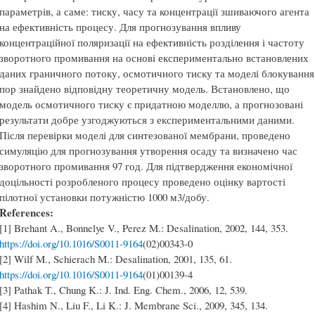
параметрів, а саме: тиску, часу та концентрації зшиваючого агента
на ефективність процесу. Для прогнозування впливу
концентраційної поляризації на ефективність розділення і частоту
зворотного промивання на основі експериментально встановлених
даних граничного потоку, осмотичного тиску та моделі блокування
пор знайдено відповідну теоретичну модель. Встановлено, що
модель осмотичного тиску є придатною моделлю, а прогнозовані
результати добре узгоджуються з експериментальними даними.
Після перевірки моделі для синтезованої мембрани, проведено
симуляцію для прогнозування утворення осаду та визначено час
зворотного промивання 97 год. Для підтвердження економічної
доцільності розробленого процесу проведено оцінку вартості
пілотної установки потужністю 1000 м3/добу.
References:
[1] Brehant A., Bonnelye V., Perez M.: Desalination, 2002, 144, 353.
https://doi.org/10.1016/S0011-9164
(02)00343-0
[2] Wilf M., Schierach M.: Desalination, 2001, 135, 61.
https://doi.org/10.1016/S0011-9164
(01)00139-4
[3] Pathak T., Chung K.: J. Ind. Eng. Chem., 2006, 12, 539.
[4] Hashim N., Liu F., Li K.: J. Membrane Sci., 2009, 345, 134.