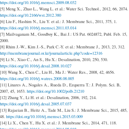
https://doi.org/10.1016/j.memsci.2009.08.032
[5] Meng X., Zhao L., Wang L. et al.: Water Sci. Technol., 2012, 66, 2074.
https://doi.org/10.2166/wst.2012.380
[6] Liu F., Hashim N., Liu Y. et al.: J. Membrane Sci., 2011, 375, 1.
https://doi.org/10.1016/j.memsci.2011.03.014
[7] Mailvaganam M., Goodboy K., Bai J.: US Pat. 6024872, Publ. Feb. 15,
2000.
[8] Rhim J.-W., Kim J.-S., Park C.-Y. et al.: Membrane J., 2013, 23, 312.
http://membranejournal.or.kr/journalarticle.php?code=12316
[9] Li N., Xiao C., An S., Hu X.: Desalination, 2010, 250, 530.
https://doi.org/10.1016/j.desal.2008.10.027
[10] Wang X., Chen C., Liu H., Ma J.: Water Res., 2008, 42, 4656.
https://doi.org/10.1016/j.watres.2008.08.005
[11] Linares A., Nogales A., Rueda D., Ezquerra T.: J. Polym. Sci. B,
2007, 45, 1653.
https://doi.org/10.1002/polb.21210
[12] Zhang Y., Li H. et al.: Desalination, 2006, 192, 214.
https://doi.org/10.1016/j.desal.2005.07.037
[13] Rajaeian B., Heitz A., Tade M., Liu S.: J. Membrane Sci., 2015, 485,
48.
https://doi.org/10.1016/j.memsci.2015.03.009
[14] Li X., Chen Y., Hu X. et al.: J. Membrane Sci., 2014, 471, 118.