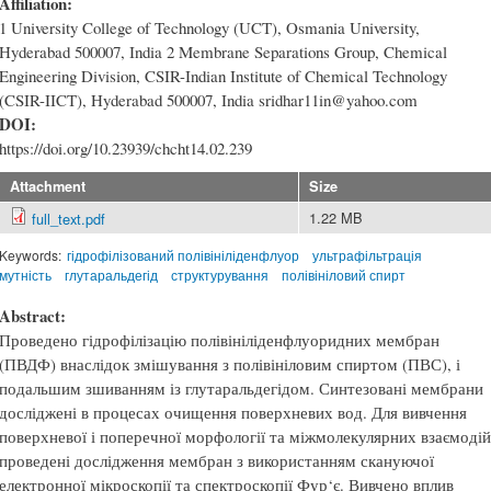
Affiliation:
1 University College of Technology (UCT), Osmania University,
Hyderabad 500007, India 2 Membrane Separations Group, Chemical
Engineering Division, CSIR-Indian Institute of Chemical Technology
(CSIR-IICT), Hyderabad 500007, India sridhar11in@yahoo.com
DOI:
https://doi.org/10.23939/chcht14.02.239
Attachment
Size
1.22 MB
full_text.pdf
Keywords:
гідрофілізований полівініліденфлуор
ультрафільтрація
мутність
глутаральдегід
структурування
полівініловий спирт
Abstract:
Проведено гідрофілізацію полівініліденфлуоридних мембран
(ПВДФ) внаслідок змішування з полівініловим спиртом (ПВС), і
подальшим зшиванням із глутаральдегідом. Синтезовані мембрани
досліджені в процесах очищення поверхневих вод. Для вивчення
поверхневої і поперечної морфології та міжмолекулярних взаємодій
проведені дослідження мембран з використанням скануючої
електронної мікроскопії та спектроскопії Фур‘є. Вивчено вплив