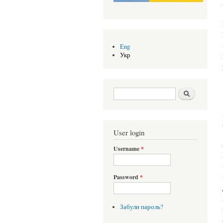
Eng
Укр
Search form
Шукати
User login
Username
*
Password
*
Забули пароль?