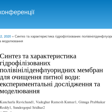
Skip to
main
конференції
content
 2, 2020
» Синтез та характеристика гідрофілізованих полівініліденфлуо
та моделювання
Синтез та характеристика
гідрофілізованих
полівініліденфлуоридних мембран
для очищення питної води:
експериментальні дослідження та
моделювання
Kancharla Ravichand1, Vadeghar Ramesh Kumar1, Ginuga Prabhakar
Reddy1, Sundergopal Sridhar2