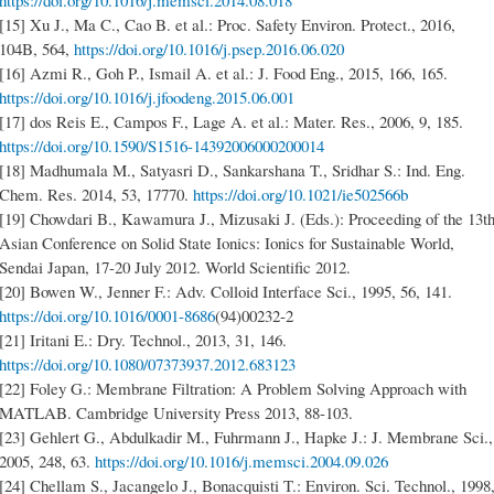
https://doi.org/10.1016/j.memsci.2014.08.018
[15] Xu J., Ma C., Cao B. et al.: Proc. Safety Environ. Protect., 2016,
104B, 564,
https://doi.org/10.1016/j.psep.2016.06.020
[16] Azmi R., Goh P., Ismail A. et al.: J. Food Eng., 2015, 166, 165.
https://doi.org/10.1016/j.jfoodeng.2015.06.001
[17] dos Reis E., Campos F., Lage A. et al.: Mater. Res., 2006, 9, 185.
https://doi.org/10.1590/S1516-14392006000200014
[18] Madhumala M., Satyasri D., Sankarshana T., Sridhar S.: Ind. Eng.
Chem. Res. 2014, 53, 17770.
https://doi.org/10.1021/ie502566b
[19] Chowdari B., Kawamura J., Mizusaki J. (Eds.): Proceeding of the 13t
Asian Conference on Solid State Ionics: Ionics for Sustainable World,
Sendai Japan, 17-20 July 2012. World Scientific 2012.
[20] Bowen W., Jenner F.: Adv. Colloid Interface Sci., 1995, 56, 141.
https://doi.org/10.1016/0001-8686
(94)00232-2
[21] Iritani E.: Dry. Technol., 2013, 31, 146.
https://doi.org/10.1080/07373937.2012.683123
[22] Foley G.: Membrane Filtration: A Problem Solving Approach with
MATLAB. Cambridge University Press 2013, 88-103.
[23] Gehlert G., Abdulkadir M., Fuhrmann J., Hapke J.: J. Membrane Sci.,
2005, 248, 63.
https://doi.org/10.1016/j.memsci.2004.09.026
[24] Chellam S., Jacangelo J., Bonacquisti T.: Environ. Sci. Technol., 1998