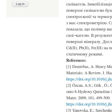
силікагель. Іммобілізаці
поверхні силікагелю бул
спектроскопії та термог
з мас-спектрометрією. 
показала, що полімер м
силі¬кагелю. В результа
поверхні мінералу. Дослі
Cd(II), Pb(II), Fe(III) н
статичному режимі.
References:
[1] Demirbas, A. Heavy Me
Materials: A Review. J. Haz
https://doi.org/10.1016/j.j
[2] Özcan, A.S.; Gök , Ö.; 
onto 8-Hydroxy Quinoline-I
Mater. 2009, 161, 499-509.
https://doi.org/10.1016/j.j
[3] Yanovska, E.; Savchenko,