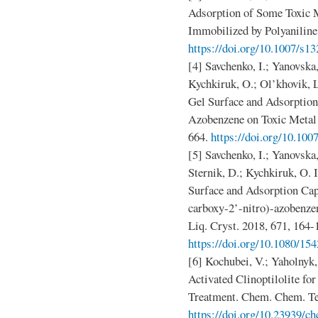
Adsorption of Some Toxic M
Immobilized by Polyaniline
https://doi.org/10.1007/s1
[4] Savchenko, I.; Yanovska,
Kychkiruk, O.; Ol’khovik, L
Gel Surface and Adsorptio
Azobenzene on Toxic Metal 
664.
https://doi.org/10.10
[5] Savchenko, I.; Yanovska,
Sternik, D.; Kychkiruk, O. 
Surface and Adsorption Cap
carboxy-2’-nitro)-azobenze
Liq. Cryst. 2018, 671, 164-
https://doi.org/10.1080/1
[6] Kochubei, V.; Yaholnyk,
Activated Clinoptilolite f
Treatment. Chem. Chem. Tec
https://doi.org/10.23939/ch