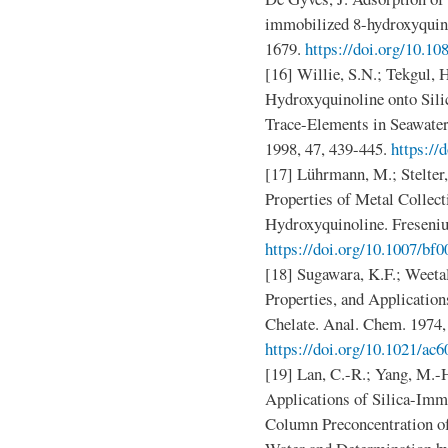
immobilized 8-hydroxyquinol
1679.
https://doi.org/10.1
[16] Willie, S.N.; Tekgul, 
Hydroxyquinoline onto Sili
Trace-Elements in Seawate
1998, 47, 439-445.
https://
[17] Lührmann, M.; Stelter,
Properties of Metal Collec
Hydroxyquinoline. Freseniu
https://doi.org/10.1007/bf
[18] Sugawara, K.F.; Weetal
Properties, and Applicatio
Chelate. Anal. Chem. 1974,
https://doi.org/10.1021/ac
[19] Lan, C.-R.; Yang, M.-H
Applications of Silica-Imm
Column Preconcentration o