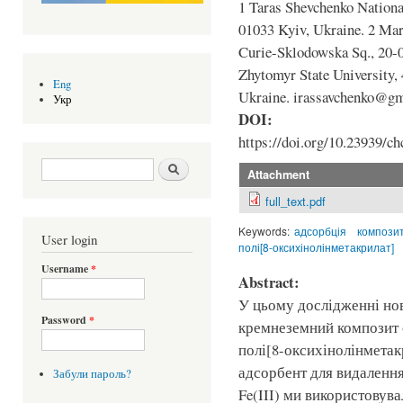
1 Taras Shevchenko National
01033 Kyiv, Ukraine. 2 Mar
Curie-Sklodowska Sq., 20-0
Zhytomyr State University,
Eng
Ukraine. irassavchenko@g
Укр
DOI:
https://doi.org/10.23939/ch
Search form
Шукати
Attachment
full_text.pdf
Keywords:
адсорбція
компози
User login
полі[8-оксихінолінметакрилат]
Username
*
Abstract:
У цьому дослідженні но
Password
*
кремнеземний композит о
полі[8-оксихінолінметак
адсорбент для видалення з
Забули пароль?
Fe(III) ми використовув