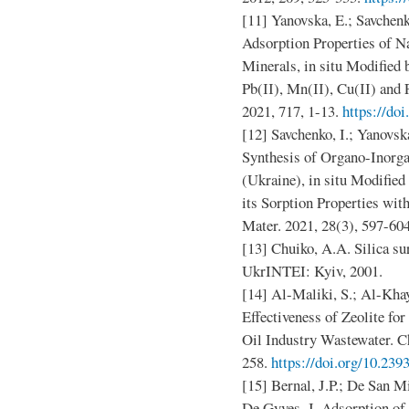
[11] Yanovska, E.; Savchenko
Adsorption Properties of N
Minerals, in situ Modified 
Pb(ІІ), Mn(ІІ), Cu(ІІ) and F
2021, 717, 1-13.
https://do
[12] Savchenko, I.; Yanovska
Synthesis of Organo-Inorga
(Ukraine), in situ Modified
its Sorption Properties wit
Mater. 2021, 28(3), 597-60
[13] Chuiko, A.A. Silica su
UkrINTEI: Kyiv, 2001.
[14] Al-Maliki, S.; Al-Khay
Effectiveness of Zeolite f
Oil Industry Wastewater. C
258.
https://doi.org/10.239
[15] Bernal, J.P.; De San Mi
De Gyves, J. Adsorption of m