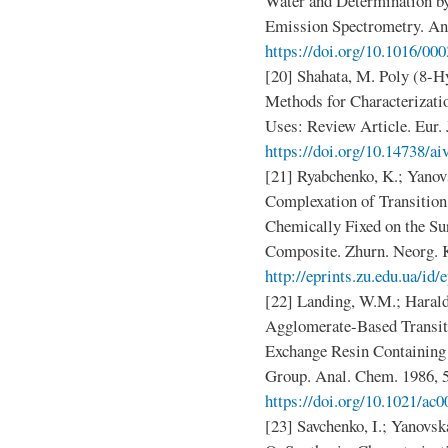
Water and Determination b
Emission Spectrometry. Ana
https://doi.org/10.1016/00
[20] Shahata, M. Poly (8-Hy
Methods for Characterizati
Uses: Review Article. Eur. 
https://doi.org/10.14738/ai
[21] Ryabchenko, K.; Yanovs
Complexation of Transitio
Chemically Fixed on the Sur
Composite. Zhurn. Neorg. K
http://eprints.zu.edu.ua/id/
[22] Landing, W.M.; Harald
Agglomerate-Based Transit
Exchange Resin Containing
Group. Anal. Chem. 1986, 
https://doi.org/10.1021/ac
[23] Savchenko, I.; Yanovska