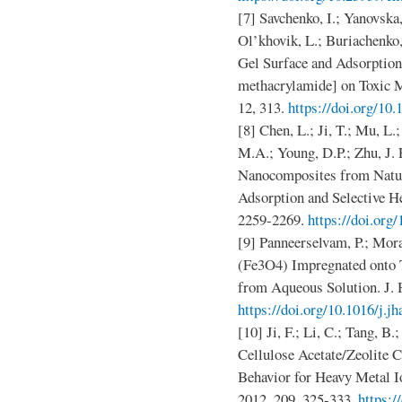
[7] Savchenko, I.; Yanovska,
Ol’khovik, L.; Buriachenko,
Gel Surface and Adsorption
methacrylamide] on Toxic M
12, 313.
https://doi.org/10
[8] Chen, L.; Ji, T.; Mu, L.
M.A.; Young, D.P.; Zhu, J.
Nanocomposites from Natur
Adsorption and Selective H
2259-2269.
https://doi.org
[9] Panneerselvam, P.; Mor
(Fe3O4) Impregnated onto T
from Aqueous Solution. J. 
https://doi.org/10.1016/j.j
[10] Ji, F.; Li, C.; Tang, B.
Cellulose Acetate/Zeolite 
Behavior for Heavy Metal I
2012, 209, 325-333.
https:/