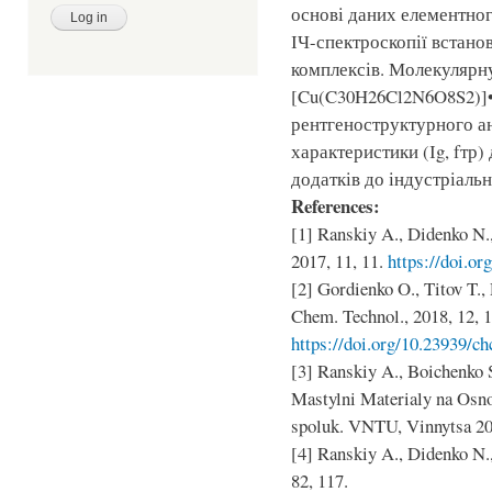
основі даних елементног
ІЧ-спектроскопії встано
комплексів. Молекулярну
[Cu(C30H26Cl2N6O8S2)]
рентгеноструктурного ан
характеристики (Іg, fтр
додатків до індустріальн
References:
[1] Ranskiy A., Didenko N.
2017, 11, 11.
https://doi.or
[2] Gordienko O., Titov T.
Chem. Technol., 2018, 12, 1
https://doi.org/10.23939/ch
[3] Ranskiy A., Boichenko 
Mastylni Materialy na Osn
spoluk. VNTU, Vinnytsa 20
[4] Ranskiy A., Didenko N.
82, 117.