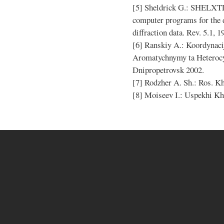
[5] Sheldrick G.: SHELXT
computer programs for the 
diffraction data. Rev. 5.1, 1
[6] Ranskiy A.: Koordynaci
Aromatychnymy ta Heterocy
Dnipropetrovsk 2002.
[7] Rodzher A. Sh.: Ros. Kh
[8] Moiseev I.: Uspekhi Khi