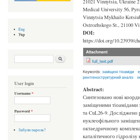
21021 Vinnytsia, Ukraine 2
Medical University 56, Pyro
Vinnytsia Mykhailo Kotsiub
Ostrozhskogo St., 21100 V
Eng
DOI:
Укр
https://doi.org/10.23939/ch
Attachment
Search form
Шукати
full_text.pdf
Keywords:
заміщені тіоаміди
к
рентгеноструктурний аналіз
і
User login
Abstract:
Username
*
Синтезовано нові коорди
заміщеними тіоамідами 
Password
*
та CuL26-9. Досліджено 
нуклеофільного заміщен
октаедричному комплекс
Забули пароль?
каталітичного гідролізу