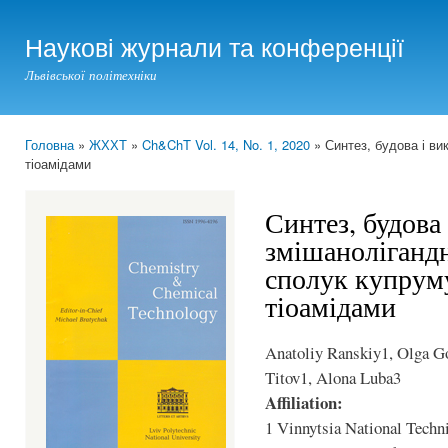
Ski
mai
Наукові журнали та конференції
con
Львівської політехніки
Головна
»
ЖХХТ
»
Ch&ChT Vol. 14, No. 1, 2020
» Синтез, будова і ви
You are here
тіоамідами
Синтез, будова
змішаноліганд
сполук купруму
тіоамідами
Anatoliy Ranskiy1, Olga Go
Titov1, Alona Luba3
Affiliation:
1 Vinnytsia National Techni