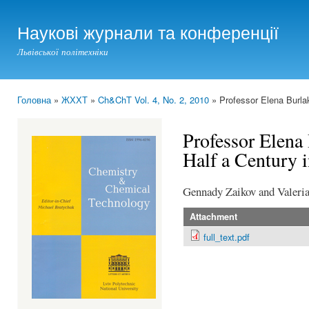
Ski
mai
Наукові журнали та конференції
con
Львівської політехніки
Головна
»
ЖХХТ
»
Ch&ChT Vol. 4, No. 2, 2010
» Professor Elena Burla
You are here
Professor Elena
Half a Century 
Gennady Zaikov and Valeri
Attachment
full_text.pdf