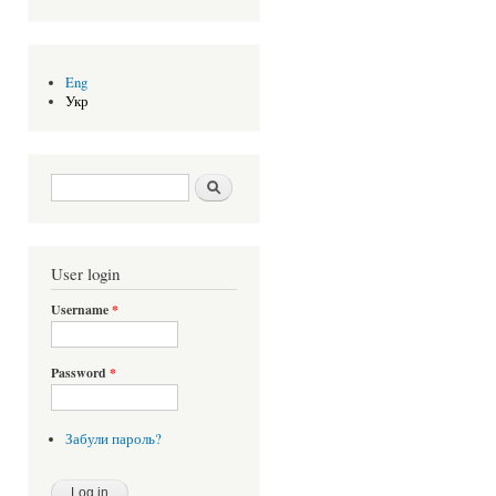
Eng
Укр
Search form
Шукати
User login
Username
*
Password
*
Забули пароль?