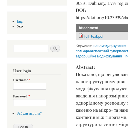
30831 Dubliany, Lviv regio
DOI:
https://doi.org/10.23939/ch
Eng
Укр
Attachment
full_text.pdf
Keywords:
наномодифікування
Search form
Шукати
полікарбоксилатний суперплас
адсорбційне модифікування
п
Abstract:
User login
Показано, що регулюванн
Username
*
наноструктурному рівні
модифікування продуктів
введення нанорозмірних
Password
*
однорідному розподілу т
каменю на мікро- та нан
Забули пароль?
контактів між гідратами
структури та синтез міц