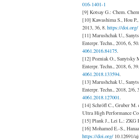
016-1401-1
[9] Kotsay G.: Chem. Chem.
[10] Kawashima S., Hou P.,
2013, 36, 8.
https://doi.or
[11] Marushchak U., Sanytsk
Enterpr. Techn., 2016, 6, 50
4061.2016.84175
.
[12] Pozniak O., Sanytsky M.
Enterpr. Techn., 2018, 6, 39
4061.2018.133594
.
[13] Marushchak U., Sanytsk
Enterpr. Techn., 2018, 2/6, 
4061.2018.127001
.
[14] Schröfl C., Gruber M. 
Ultra High Performance Con
[15] Plank J., Lei L.: ZKG I
[16] Mohamed E.-S., Hanaa 
https://doi.org/
10.12691/aj