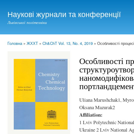
Ski
mai
Наукові журнали та конференції
con
Львівської політехніки
Головна
»
ЖХХТ
»
Ch&ChT Vol. 13, No. 4, 2019
» Особливості процес
You are here
Особливості пр
структуроутво
наномодифіков
портландцемен
Uliana Marushchak1, Myros
Oksana Mazurak2
Affiliation:
1 Lviv Polytechnic National
Ukraine 2 Lviv National Agr