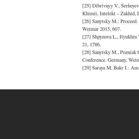
[25] Dibrivnyy V., Serheye
Khimii, Intelekt – Zakhid, 
[26] Sanytsky M.: Proceed.
Weimar 2015, 607.
[27] Shpynova L., Ilyukhin 
21, 1786.
[28] Sanytsky M., Pozniak
Conference. Germany, Weim
[29] Saraya M, Bakr I.: Am.