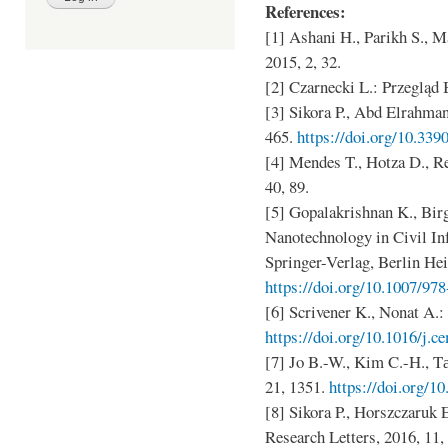
References:
[1] Ashani H., Parikh S., M
2015, 2, 32.
[2] Czarnecki L.: Przegląd 
[3] Sikora P., Abd Elrahman
465.
https://doi.org/10.33
[4] Mendes T., Hotza D., Re
40, 89.
[5] Gopalakrishnan K., Birgi
Nanotechnology in Civil In
Springer-Verlag, Berlin He
https://doi.org/10.1007/97
[6] Scrivener K., Nonat A.:
https://doi.org/10.1016/j.
[7] Jo B.-W., Kim C.-H., Tае
21, 1351.
https://doi.org/1
[8] Sikora P., Horszczaruk 
Research Letters, 2016, 11,