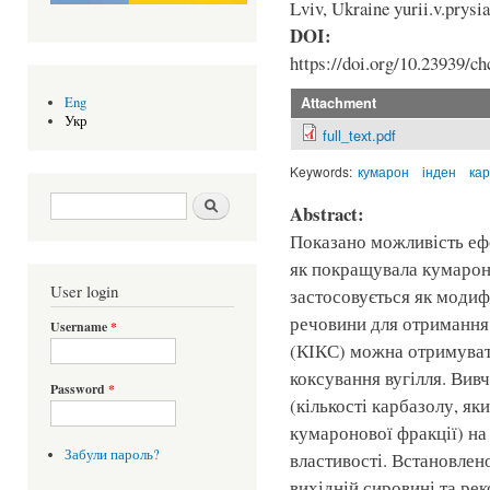
Lviv, Ukraine yurii.v.prys
DOI:
https://doi.org/10.23939/ch
Attachment
Eng
Укр
full_text.pdf
Keywords:
кумарон
інден
ка
Search form
Шукати
Abstract:
Показано можливість еф
як покращувала кумарон
User login
застосовується як модиф
речовини для отримання
Username
*
(КІКС) можна отримуват
коксування вугілля. Вив
Password
*
(кількості карбазолу, як
кумаронової фракції) на
Забули пароль?
властивості. Встановлен
вихідній сировині та ре