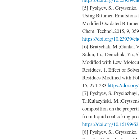
[5] Pyshyev, S.; Grytsenko, 
Using Bitumen Emulsions B
Modified Oxidated Bitumens
Chem. Technol.2015, 9, 359
https://doi.org/10.23939/ch
[6] Bratychak, M.;Gunka, V
Sidun, Iu.; Demchuk, Yu.;S
Modified with Low-Molecu
Residues. 1. Effect of Solv
Residues Modified with Fo
15, 274-283.
https://doi.or
[7] Pyshyev, S.;Prysiazhnyi
T.;Kułażyński, M.;Grytsenko
composition on the properti
from liquid coal coking pr
https://doi.org/10.15199/62
[8] Pyshyev, S.; Grytsenko,