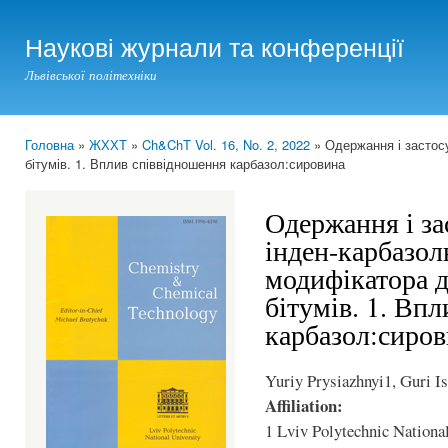
Ski
mai
Наукові журнали та конференції
con
Львівської політехніки
Головна
»
ЖХХТ
»
Ch&ChT Vol. 16, No. 2, 2022
» Одержання і застос
You are here
бітумів. 1. Вплив співвідношення карбазол:сировина
Одержання і за
інден-карбазол
модифікатора 
бітумів. 1. Вп
карбазол:сиро
Yuriy Prysiazhnyi1, Guri I
Affiliation:
1 Lviv Polytechnic National