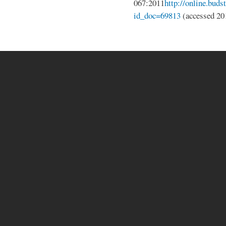
067:2011
http://online.bud
id_doc=69813
(accessed 20