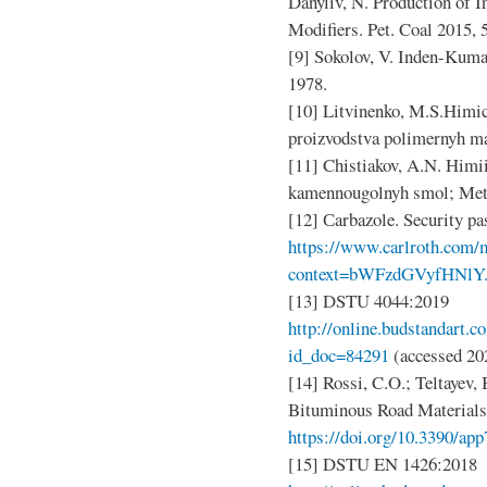
Danyliv, N. Production of 
Modifiers. Pet. Coal 2015, 
[9] Sokolov, V. Inden-Kum
1978.
[10] Litvinenko, M.S.Himic
proizvodstva polimernyh ma
[11] Chistiakov, A.N. Himii
kamennougolnyh smol; Meta
[12] Сarbazole. Security pa
https://www.carlroth.com
context=bWFzdGVyfHNlY.
[13] DSTU 4044:2019
http://online.budstandart.
id_doc=84291
(accessed 20
[14] Rossi, C.O.; Teltayev,
Bituminous Road Materials:
https://doi.org/10.3390/ap
[15] DSTU EN 1426:2018