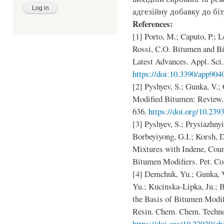
адгезійну добавку до біт
References:
[1] Porto, M.; Caputo, P.; L
Rossi, C.O. Bitumen and B
Latest Advances. Appl. Sci.
https://doi:10.3390/app904
[2] Pyshyev, S.; Gunka, V.;
Modified Bitumen: Review.
636.
https://doi.org/10.239
[3] Pyshyev, S.; Prysiazhnyi
Borbeyiyong, G.I.; Korsh, 
Mixtures with Indene, Coum
Bitumen Modifiers. Pet. Co
[4] Demchuk, Yu.; Gunka, V.
Yu.; Kucinska-Lipka, Ju.; 
the Basis of Bitumen Modi
Resin. Chem. Chem. Technol
https://doi.org/10.23939/ch