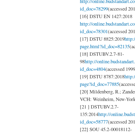
http://online.budstandart.c
id_doc=78299
(accessed 20
[16] DSTU EN 1427:2018
http://online.budstandart.
id_doc=78301
(accessed 20
[17] DSTU 8825:2019
http:
page.html?id_doc=82135
(a
[18] DSTUBV.2.7-81-
98
http://online.budstandar
id_doc=4804
(accessed 1999
[19] DSTU 8787:2018
http:
page?id_doc=77885
(access
[20] Mildenberg, R.; Zande
VCH: Weinheim, New-York, 
[21 ] DSTUBV.2.7-
135:2014
http://online.buds
id_doc=58777
(accessed 20
[22] SOU 45.2-00018112-