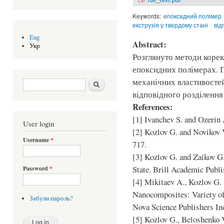
Keywords:
епоксидний полімер
екструзія у твердому стані
від
Eng
Abstract:
Укр
Розглянуто методи коре
епоксидних полімерах. 
механічних властивостей
Search form
Шукати
відповідного розділення
References:
[1] Ivanchev S. and Ozerin 
User login
[2] Kozlov G. and Novikov 
Username
*
717.
[3] Kozlov G. and Zaikov G
State. Brill Academic Publ
Password
*
[4] Mikitaev A., Kozlov G.
Nanocomposites: Variety of
Забули пароль?
Nova Science Publishers In
[5] Kozlov G., Beloshenko V