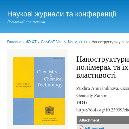
Ski
mai
Наукові журнали та конференції
con
Львівської політехніки
Головна
»
ЖХХТ
»
Ch&ChT Vol. 5, No. 2, 2011
» Наноструктури у зшит
You are here
Наноструктури
полімерах та ї
властивості
Zukhra Amirshikhova, Geo
Gennady Zaikov
DOI:
https://doi.org/10.23939/ch
Attachment
full_text.pdf