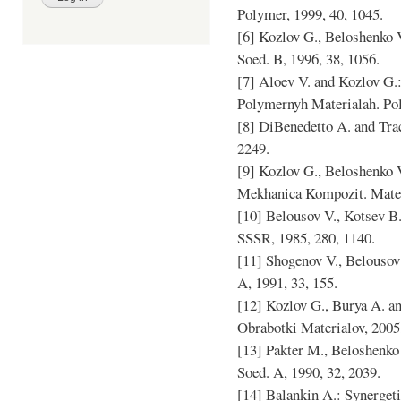
Polymer, 1999, 40, 1045.
[6] Kozlov G., Beloshenko 
Soed. B, 1996, 38, 1056.
[7] Aloev V. and Kozlov G.
Polymernyh Materialah. Pol
[8] DiBenedetto A. and Trac
2249.
[9] Kozlov G., Beloshenko 
Mekhanica Kompozit. Mater.
[10] Belousov V., Kotsev B
SSSR, 1985, 280, 1140.
[11] Shogenov V., Belousov 
A, 1991, 33, 155.
[12] Kozlov G., Burya A. a
Obrabotki Materialov, 2005,
[13] Pakter M., Beloshenko 
Soed. A, 1990, 32, 2039.
[14] Balankin A.: Synerget