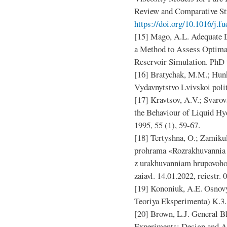
Review and Comparative Stu
https://doi.org/10.1016/j.f
[15] Mago, A.L. Adequate D
a Method to Assess Optima
Reservoir Simulation. PhD 
[16] Bratychak, M.M.; Hunk
Vydavnytstvo Lvivskoi poli
[17] Kravtsov, A.V.; Svarov
the Behaviour of Liquid Hyd
1995, 55 (1), 59-67.
[18] Tertyshna, O.; Zamiku
prohrama «Rozrakhuvannia 
z urakhuvanniam hrupovoho 
zaiavl. 14.01.2022, reiestr. 
[19] Kononiuk, A.E. Osnov
Teoriya Eksperimenta) K.3.
[20] Brown, L.J. General B
Experiments: Design and An