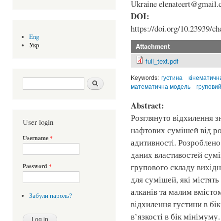
Ukraine elenateert@gmail
DOI:
https://doi.org/10.23939/ch
Eng
Укр
Attachment
full_text.pdf
Keywords:
густина
кінематична
Search form
Шукати
математична модель
груповий
Abstract:
Розглянуто відхилення зн
User login
нафтових сумішей від р
Username
*
адитивності. Розроблено
даних властивостей сумі
групового складу вихідн
Password
*
для сумішей, які містят
алканів та малим вмісто
Забули пароль?
відхилення густини в бі
в’язкості в бік мінімум