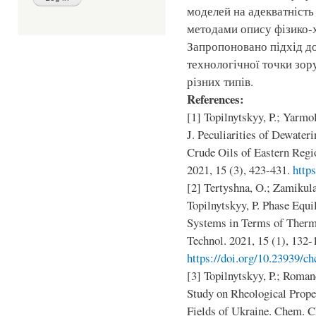
моделей на адекватність
методами опису фізико-х
Запропоновано підхід до
технологічної точки зор
різних типів.
References:
[1] Topilnytskyy, P.; Yarmo
J. Peculiarities of Dewate
Crude Oils of Eastern Regi
2021, 15 (3), 423-431.
http
[2] Tertyshna, O.; Zamikula
Topilnytskyy, P. Phase Equ
Systems in Terms of Ther
Technol. 2021, 15 (1), 132-
https://doi.org/10.23939/ch
[3] Topilnytskyy, P.; Roman
Study on Rheological Prope
Fields of Ukraine. Chem. C