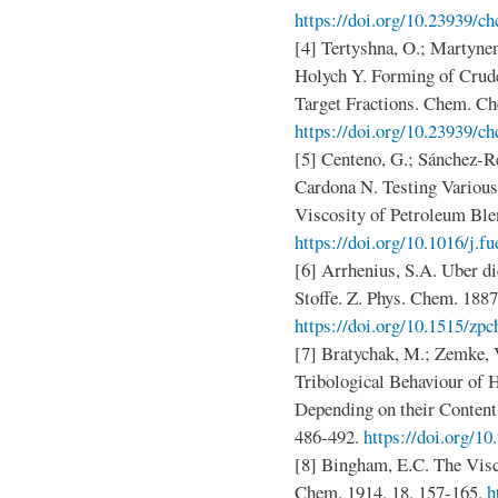
https://doi.org/10.23939/ch
[4] Tertyshna, O.; Martynen
Holych Y. Forming of Crude
Target Fractions. Chem. Ch
https://doi.org/10.23939/ch
[5] Centeno, G.; Sánchez-R
Cardona N. Testing Various
Viscosity of Petroleum Ble
https://doi.org/10.1016/j.f
[6] Arrhenius, S.A. Uber di
Stoffe. Z. Phys. Chem. 1887
https://doi.org/10.1515/zp
[7] Bratychak, M.; Zemke, 
Tribological Behaviour of 
Depending on their Content
486-492.
https://doi.org/1
[8] Bingham, E.C. The Visc
Chem. 1914, 18, 157-165.
h