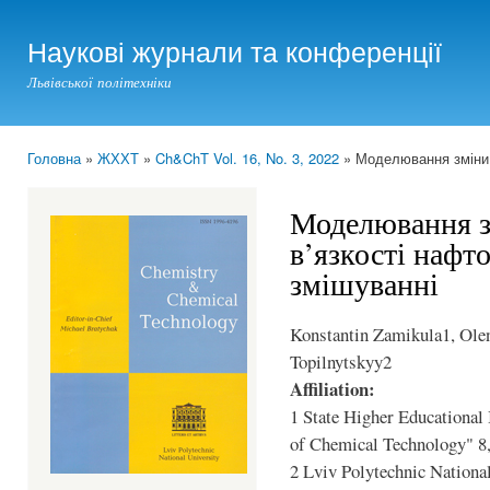
Ski
mai
Наукові журнали та конференції
con
Львівської політехніки
Головна
»
ЖХХТ
»
Ch&ChT Vol. 16, No. 3, 2022
» Моделювання зміни г
You are here
Моделювання з
в’язкості нафт
змішуванні
Konstantin Zamikula1, Olen
Topilnytskyy2
Affiliation:
1 State Higher Educational 
of Chemical Technology" 8,
2 Lviv Polytechnic National