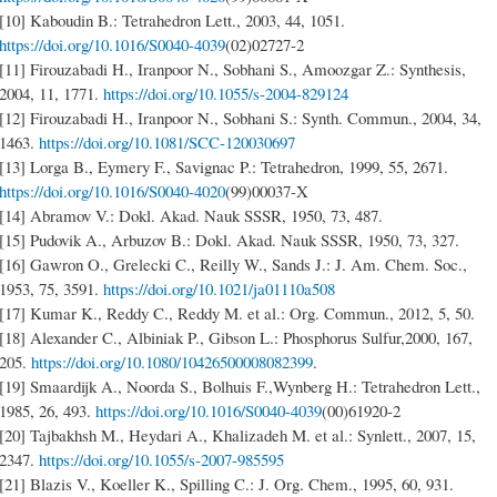
[10] Kaboudin B.: Tetrahedron Lett., 2003, 44, 1051.
https://doi.org/10.1016/S0040-4039
(02)02727-2
[11] Firouzabadi H., Iranpoor N., Sobhani S., Amoozgar Z.: Synthesis,
2004, 11, 1771.
https://doi.org/10.1055/s-2004-829124
[12] Firouzabadi H., Iranpoor N., Sobhani S.: Synth. Commun., 2004, 34,
1463.
https://doi.org/10.1081/SCC-120030697
[13] Lorga B., Eymery F., Savignac P.: Tetrahedron, 1999, 55, 2671.
https://doi.org/10.1016/S0040-4020
(99)00037-X
[14] Abramov V.: Dokl. Akad. Nauk SSSR, 1950, 73, 487.
[15] Pudovik A., Arbuzov B.: Dokl. Akad. Nauk SSSR, 1950, 73, 327.
[16] Gawron O., Grelecki C., Reilly W., Sands J.: J. Am. Chem. Soc.,
1953, 75, 3591.
https://doi.org/10.1021/ja01110a508
[17] Kumar K., Reddy C., Reddy M. et al.: Org. Commun., 2012, 5, 50.
[18] Alexander C., Albiniak P., Gibson L.: Phosphorus Sulfur,2000, 167,
205.
https://doi.org/10.1080/10426500008082399
.
[19] Smaardijk A., Noorda S., Bolhuis F.,Wynberg H.: Tetrahedron Lett.,
1985, 26, 493.
https://doi.org/10.1016/S0040-4039
(00)61920-2
[20] Tajbakhsh M., Heydari A., Khalizadeh M. et al.: Synlett., 2007, 15,
2347.
https://doi.org/10.1055/s-2007-985595
[21] Blazis V., Koeller K., Spilling C.: J. Org. Chem., 1995, 60, 931.