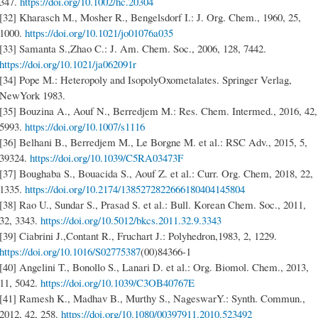
347.
https://doi.org/10.1002/hc.20304
[32] Kharasch M., Mosher R., Bengelsdorf I.: J. Org. Chem., 1960, 25,
1000.
https://doi.org/10.1021/jo01076a035
[33] Samanta S.,Zhao C.: J. Am. Chem. Soc., 2006, 128, 7442.
https://doi.org/10.1021/ja062091r
[34] Pope M.: Heteropoly and IsopolyOxometalates. Springer Verlag,
NewYork 1983.
[35] Bouzina A., Aouf N., Berredjem M.: Res. Chem. Intermed., 2016, 42,
5993.
https://doi.org/10.1007/s1116
[36] Belhani B., Berredjem M., Le Borgne M. et al.: RSC Adv., 2015, 5,
39324.
https://doi.org/10.1039/C5RA03473F
[37] Boughaba S., Bouacida S., Aouf Z. et al.: Curr. Org. Chem, 2018, 22,
1335.
https://doi.org/10.2174/1385272822666180404145804
[38] Rao U., Sundar S., Prasad S. et al.: Bull. Korean Chem. Soc., 2011,
32, 3343.
https://doi.org/10.5012/bkcs.2011.32.9.3343
[39] Ciabrini J.,Contant R., Fruchart J.: Polyhedron,1983, 2, 1229.
https://doi.org/10.1016/S02775387
(00)84366-1
[40] Angelini T., Bonollo S., Lanari D. et al.: Org. Biomol. Chem., 2013,
11, 5042.
https://doi.org/10.1039/C3OB40767E
[41] Ramesh K., Madhav B., Murthy S., NageswarY.: Synth. Commun.,
2012, 42, 258.
https://doi.org/10.1080/00397911.2010.523492