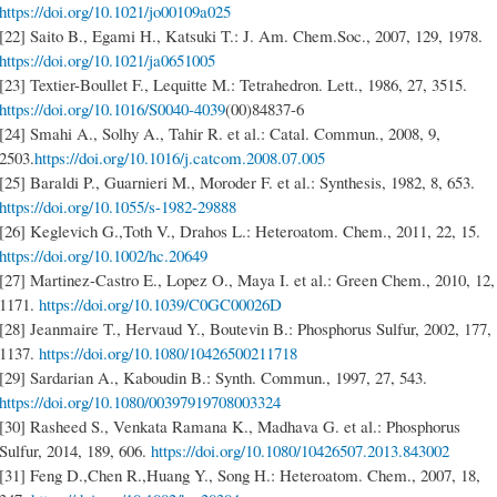
https://doi.org/10.1021/jo00109a025
[22] Saito B., Egami H., Katsuki T.: J. Am. Chem.Soc., 2007, 129, 1978.
https://doi.org/10.1021/ja0651005
[23] Textier-Boullet F., Lequitte M.: Tetrahedron. Lett., 1986, 27, 3515.
https://doi.org/10.1016/S0040-4039
(00)84837-6
[24] Smahi A., Solhy A., Tahir R. et al.: Catal. Commun., 2008, 9,
2503.
https://doi.org/10.1016/j.catcom.2008.07.005
[25] Baraldi P., Guarnieri M., Moroder F. et al.: Synthesis, 1982, 8, 653.
https://doi.org/10.1055/s-1982-29888
[26] Keglevich G.,Toth V., Drahos L.: Heteroatom. Chem., 2011, 22, 15.
https://doi.org/10.1002/hc.20649
[27] Martinez-Castro E., Lopez O., Maya I. et al.: Green Chem., 2010, 12,
1171.
https://doi.org/10.1039/C0GC00026D
[28] Jeanmaire T., Hervaud Y., Boutevin B.: Phosphorus Sulfur, 2002, 177,
1137.
https://doi.org/10.1080/10426500211718
[29] Sardarian A., Kaboudin B.: Synth. Commun., 1997, 27, 543.
https://doi.org/10.1080/00397919708003324
[30] Rasheed S., Venkata Ramana K., Madhava G. et al.: Phosphorus
Sulfur, 2014, 189, 606.
https://doi.org/10.1080/10426507.2013.843002
[31] Feng D.,Chen R.,Huang Y., Song H.: Heteroatom. Chem., 2007, 18,