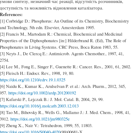
умови синтезу, незначний час реакції, відсутність розчинників,
доступність та можливість відновлення каталізатора.
References:
[1] Corbridge D.: Phosphorus: An Outline of its Chemistry, Biochemistry
and Technology, 5th edn. Elsevier, Amesterdam 1995.
[2] Francis M., Martodam R.: Chemical, Biochemical and Medicinal
Properties of the Diphosphonates [in:] Hilderbrand R. (Ed), The Role of
Phosphonates in Living Systems. CRC Press, Boca Raton 1983, 55.
[3] Neyts J., De Clercq E.: Antimicrob. Agents Chemother., 1997, 41,
2754.
[4] Lee M., Fong E., Singer F., Guenette R.: Cancer. Res., 2001, 61, 2602.
[5] Fleisch H.: Endocr. Rev., 1998, 19, 80.
https://doi.org/10.1210/edrv.19.1.0325
[6] Naidu K., Kumar K., Arulselvan P. et al.: Arch. Pharm., 2012, 345,
957.
https://doi.org/10.1002/ardp.201200192
[7] Kafarski P., Lejczak B.: J. Mol. Catal. B, 2004, 29, 99.
https://doi.org/10.1016/j.molcatb.2003.12.013
[8] Tao M., Bihovsky R., Wells G., Mallamo J.: J. Med. Chem., 1998, 41,
3912.
https://doi.org/10.1021/jm980325e
[9] Zheng X., Nair V.: Tetrahedron, 1999, 55, 11803.
https://doi.org/10.1016/S0040-4020
(99)00681-X