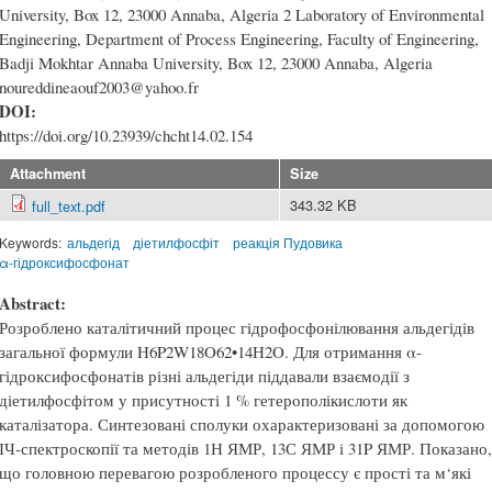
University, Box 12, 23000 Annaba, Algeria 2 Laboratory of Environmental
Engineering, Department of Process Engineering, Faculty of Engineering,
Badji Mokhtar Annaba University, Box 12, 23000 Annaba, Algeria
noureddineaouf2003@yahoo.fr
DOI:
https://doi.org/10.23939/chcht14.02.154
Attachment
Size
343.32 KB
full_text.pdf
Keywords:
альдегід
діетилфосфіт
реакція Пудовика
α-гідроксифосфонат
Abstract:
Розроблено каталітичний процес гідрофосфонілювання альдегідів
загальної формули H6P2W18O62•14H2O. Для отримання α-
гідроксифосфонатів різні альдегіди піддавали взаємодії з
діетилфосфітом у присутності 1 % гетерополікислоти як
каталізатора. Синтезовані сполуки охарактеризовані за допомогою
ІЧ-спектроскопії та методів 1Н ЯМР, 13С ЯМР і 31P ЯМР. Показано,
що головною перевагою розробленого процессу є прості та м‘які