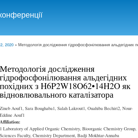
Skip to
main
конференції
content
 2, 2020
» Методологія дослідження гідрофосфонілювання альдегідних 
Методологія дослідження
гідрофосфонілювання альдегідних
похідних з H6P2W18O62•14H2O як
відновлювального каталізатора
Zineb Aouf1, Sara Boughaba1, Salah Lakrout1, Ouahiba Bechiri2, Nour-
Eddine Aouf1
Affiliation:
1 Laboratory of Applied Organic Chemistry, Bioorganic Chemistry Group,
Sciences Faculty, Chemistry Department, Badji Mokhtar-Annaba