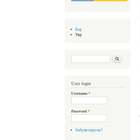
Eng
Укр
Search form
Шукати
User login
Username
*
Password
*
Забули пароль?