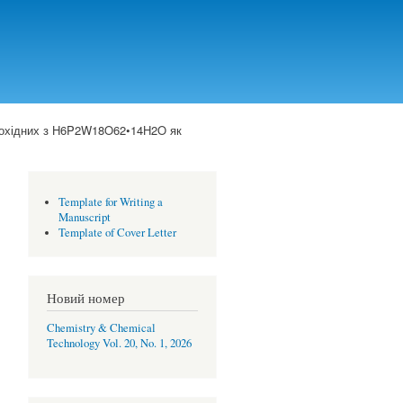
похідних з H6P2W18O62•14H2O як
Template for Writing a
Manuscript
Template of Cover Letter
Новий номер
Chemistry & Chemical
Technology Vol. 20, No. 1, 2026