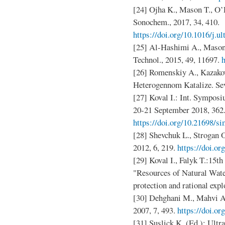
[24] Ojha K., Mason T., O’D
Sonochem., 2017, 34, 410.
https://doi.org/10.1016/j.u
[25] Al-Hashimi A., Mason T
Technol., 2015, 49, 11697.
h
[26] Romenskiy A., Kazakov
Heterogennom Katalize. Se
[27] Koval I.: Int. Sympos
20-21 September 2018, 362
https://doi.org/10.21698/s
[28] Shevchuk L., Strogan 
2012, 6, 219.
https://doi.or
[29] Koval I., Falyk T.:15th 
"Resources of Natural Wate
protection and rational expl
[30] Dehghani M., Mahvi A., 
2007, 7, 493.
https://doi.o
[31] Suslick K. (Ed.): Ultr