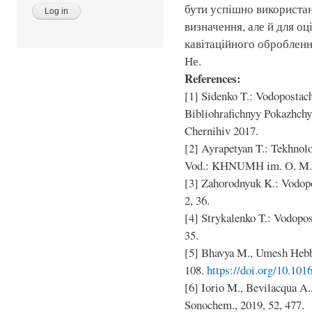
бути успішно використані
визначення, але й для о
кавітаційного обробленн
Не.
References:
[1] Sidenko T.: Vodopostac
Bibliohrafichnyy Pokazhch
Chernihiv 2017.
[2] Ayrapetyan T.: Tekhno
Vod.: KHNUMH im. O. M. B
[3] Zahorodnyuk K.: Vodopo
2, 36.
[4] Strykalenko T.: Vodopos
35.
[5] Bhavya M., Umesh Hebba
108.
https://doi.org/10.101
[6] Iorio M., Bevilacqua A.
Sonochem., 2019, 52, 477.