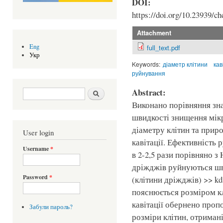
DOI:
https://doi.org/10.23939/ch
Attachment
Eng
full_text.pdf
Укр
Keywords:
діаметр клітини
кав
руйнування
Search form
Шукати
Abstract:
Виконано порівняння зн
швидкості знищення мікр
діаметру клітин та прир
User login
кавітації. Ефективність 
Username
*
в 2-2,5 рази порівняно з 
дріжджів руйнуються шв
Password
*
(клітини дріжджів) >> kd
пояснюється розміром кл
кавітації обернено проп
Забули пароль?
розміри клітин, отриман