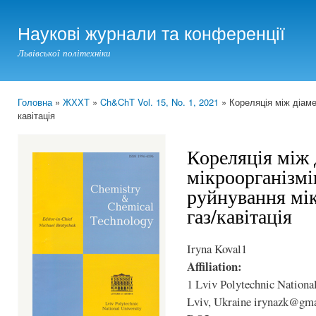
Ski
mai
Наукові журнали та конференції
con
Львівської політехніки
Головна
»
ЖХХТ
»
Ch&ChT Vol. 15, No. 1, 2021
» Кореляція між діаме
You are here
кавітація
Кореляція між
мікроорганізмі
руйнування мік
газ/кавітація
Iryna Koval1
Affiliation:
1 Lviv Рolytechnic National
Lviv, Ukraine irynazk@gm