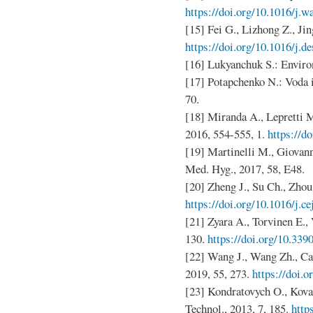
https://doi.org/10.1016/j.w
[15] Fei G., Lizhong Z., Ji
https://doi.org/10.1016/j.d
[16] Lukyanchuk S.: Enviro
[17] Potapchenko N.: Voda 
70.
[18] Miranda A., Lepretti M.
2016, 554-555, 1.
https://d
[19] Martinelli M., Giovanna
Med. Hyg., 2017, 58, E48.
[20] Zheng J., Su Ch., Zhou 
https://doi.org/10.1016/j.c
[21] Zyara A., Torvinen E., 
130.
https://doi.org/10.33
[22] Wang J., Wang Zh., Car
2019, 55, 273.
https://doi.o
[23] Kondratovych O., Kova
Technol., 2013, 7, 185.
http