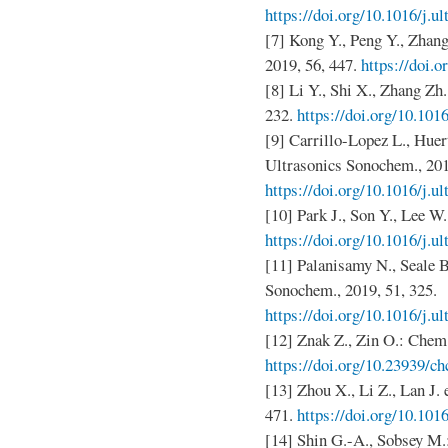
https://doi.org/10.1016/j.u
[7] Kong Y., Peng Y., Zhang
2019, 56, 447.
https://doi.o
[8] Li Y., Shi X., Zhang Zh.
232.
https://doi.org/10.101
[9] Carrillo-Lopez L., Huer
Ultrasonics Sonochem., 201
https://doi.org/10.1016/j.u
[10] Park J., Son Y., Lee W
https://doi.org/10.1016/j.u
[11] Palanisamy N., Seale B.
Sonochem., 2019, 51, 325.
https://doi.org/10.1016/j.u
[12] Znak Z., Zin O.: Chem.
https://doi.org/10.23939/ch
[13] Zhou X., Li Z., Lan J. 
471.
https://doi.org/10.101
[14] Shin G.-A., Sobsey M.