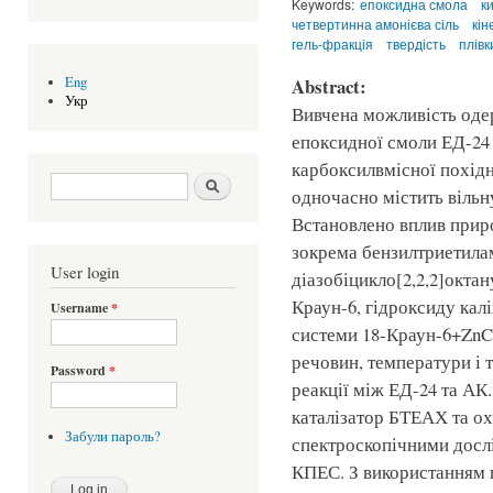
Keywords:
епоксидна смола
к
четвертинна амонієва сіль
кін
гель-фракція
твердість
плівк
Eng
Abstract:
Укр
Вивчена можливість оде
епоксидної смоли ЕД-24 
карбоксилвмісної похідн
Search form
Шукати
одночасно містить вільн
Встановлено вплив природ
зокрема бензилтриетила
User login
діазобіцикло[2,2,2]окта
Краун-6, гідроксиду калі
Username
*
системи 18-Краун-6+ZnC
речовин, температури і т
Password
*
реакції між ЕД-24 та АК
каталізатор БТЕАХ та ох
Забули пароль?
спектроскопічними досл
КПЕС. З використанням 