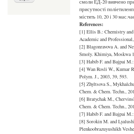
смоли ЕД-20 вивчено при
присутності поліетилен
містять 10, 20 і 30 мас.ч
References:
[1] Ellis B.: Chemistry an
Academic and Professional
[2] Blagonravova A. and N
Smoly. Khimiya, Moskwa 1
[3] Habib F. and Bajpai M.
[4] Wan Rosli W., Kumar R
Polym. J., 2003, 39, 593.
[5] Zhyltsova S., Mykhalchu
Chem. & Chem. Techn., 2011
[6] Bratychak M., Chervins
Chem. & Chem. Techn., 2010
[7] Habib F. and Bajpai M.
[8] Sorokin M. and Lyalush
Plenkoobrazuyushikh Veshe