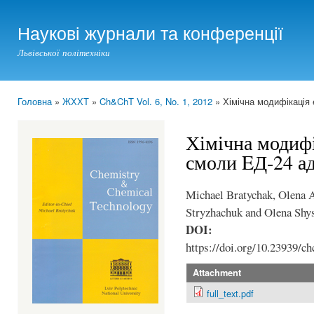
Ski
mai
Наукові журнали та конференції
con
Львівської політехніки
Головна
»
ЖХХТ
»
Ch&ChT Vol. 6, No. 1, 2012
» Хімічна модифікація
You are here
Хімічна модифі
смоли EД-24 а
Michael Bratychak, Olena A
Stryzhachuk and Olena Shy
DOI:
https://doi.org/10.23939/ch
Attachment
full_text.pdf