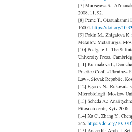
[7] Murgayeva S.: Al'mana
2008, 11, 92.
[8] Peme T., Olasunkanmi L.
16004.
https://doi.org/10.
[9] Fokin М., Zhigalova K.
Metallov. Metallurgia, Mos
[10] Postgate J.: The Sulf
University Press, Cambridg
[11] Kurmakova І., Demchenk
Practice Conf. «Ukraine– 
Law». Slovak Republic, Kos
[12] Egorov N.: Rukovodst
Microbiologii. Moskow Uni
[13] Seheda A.: Analitychna
Fitosociocentr, Kyiv 2006.
[14] Xu C., Zhang Y., Cheng
245.
https://doi.org/10.101
[15] Anaee R.: Arab. J. Sci.