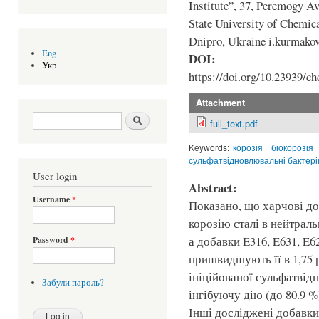
Institute”, 37, Peremogy Av
State University of Chemic
Dnipro, Ukraine i.kurmak
Eng
DOI:
Укр
https://doi.org/10.23939/ch
Attachment
Search form
Шукати
full_text.pdf
Keywords:
корозія
біокорозія
сульфатвідновлювальні бактері
User login
Abstract:
Username
*
Показано, що харчові до
корозію сталі в нейтра
а добавки E316, E631, E62
Password
*
пришвидшують її в 1,75 р
ініційованої сульфатвід
Забули пароль?
інгібуючу дію (до 80.9 
Інші досліджені добавк