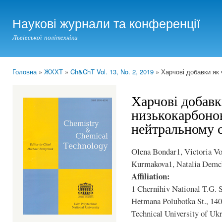
Ski
mai
Наукові журнали та конференції
con
Львівської політехніки
Головна
»
ЖХХТ
»
Ch&ChT Vol. 13, No. 2, 2019
» Харчові добавки як 
You are here
Харчові добавк
низькокарбонов
нейтральному 
Olena Bondar1, Victoria Vo
Kurmakova1, Natalia Demc
Affiliation:
1 Chernihiv National T.G. 
Hetmana Polubotka St., 140
Technical University of Uk