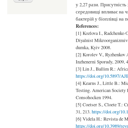
у 2,27 рази. Присутніст
середовищі впливає на 
бактерій у біоплівці на п
References:
[1] Kozlova I., Radchenko O
Diyalnist Mikroorganizmiv 
dumka, Kyiv 2008.
[2] Korolev V., Ryzhenkov 
Inzhenernі Sporudy, 2009, 4
[3] Lin J., Ballim R.: Afric
https://doi.org/10.5897/AJ
[4] Kearns J., Little B.: M
Testing. American Society 
Consohocken 1994.
[5] Coetser S., Cloete T.: 
31, 213.
https://doi.org/1
[6] Videla H.: Revista de M
https://doi.org/10.3989/re