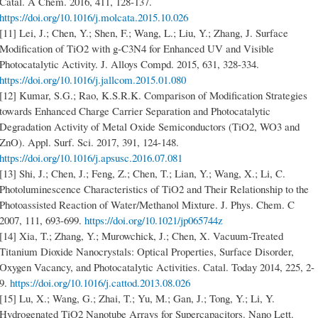
Catal. A Chem. 2016, 411, 128-137.
https://doi.org/10.1016/j.molcata.2015.10.026
[11] Lei, J.; Chen, Y.; Shen, F.; Wang, L.; Liu, Y.; Zhang, J. Surface
Modification of TiO2 with g-C3N4 for Enhanced UV and Visible
https://doi.org/10.1016/j.jallcom.2015.01.080
[12] Kumar, S.G.; Rao, K.S.R.K. Comparison of Modification Strategies
towards Enhanced Charge Carrier Separation and Photocatalytic
Degradation Activity of Metal Oxide Semiconductors (TiO2, WO3 and
ZnO). Appl. Surf. Sci. 2017, 391, 124-148.
https://doi.org/10.1016/j.apsusc.2016.07.081
[13] Shi, J.; Chen, J.; Feng, Z.; Chen, T.; Lian, Y.; Wang, X.; Li, C.
Photoluminescence Characteristics of TiO2 and Their Relationship to the
Photoassisted Reaction of Water/Methanol Mixture. J. Phys. Chem. C
https://doi.org/10.1021/jp065744z
[14] Xia, T.; Zhang, Y.; Murowchick, J.; Chen, X. Vacuum-Treated
Titanium Dioxide Nanocrystals: Optical Properties, Surface Disorder,
Oxygen Vacancy, and Photocatalytic Activities. Catal. Today 2014, 225, 2-
https://doi.org/10.1016/j.cattod.2013.08.026
[15] Lu, X.; Wang, G.; Zhai, T.; Yu, M.; Gan, J.; Tong, Y.; Li, Y.
Hydrogenated TiO2 Nanotube Arrays for Supercapacitors. Nano Lett.