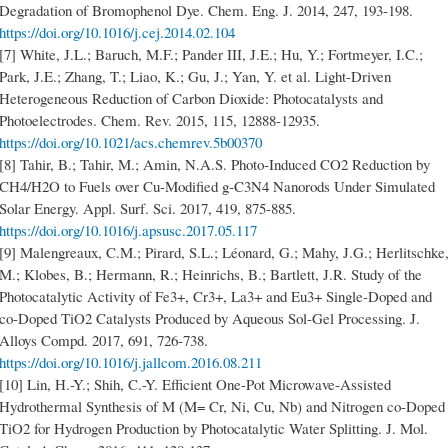
Degradation of Bromophenol Dye. Chem. Eng. J. 2014, 247, 193-198.
https://doi.org/10.1016/j.cej.2014.02.104
[7] White, J.L.; Baruch, M.F.; Pander III, J.E.; Hu, Y.; Fortmeyer, I.C.;
Park, J.E.; Zhang, T.; Liao, K.; Gu, J.; Yan, Y. et al. Light-Driven
Heterogeneous Reduction of Carbon Dioxide: Photocatalysts and
https://doi.org/10.1021/acs.chemrev.5b00370
[8] Tahir, B.; Tahir, M.; Amin, N.A.S. Photo-Induced CO2 Reduction by
CH4/H2O to Fuels over Cu-Modified g-C3N4 Nanorods Under Simulated
Solar Energy. Appl. Surf. Sci. 2017, 419, 875-885.
https://doi.org/10.1016/j.apsusc.2017.05.117
[9] Malengreaux, C.M.; Pirard, S.L.; Léonard, G.; Mahy, J.G.; Herlitschke
M.; Klobes, B.; Hermann, R.; Heinrichs, B.; Bartlett, J.R. Study of the
Photocatalytic Activity of Fe3+, Cr3+, La3+ and Eu3+ Single-Doped and
co-Doped TiO2 Catalysts Produced by Aqueous Sol-Gel Processing. J.
https://doi.org/10.1016/j.jallcom.2016.08.211
[10] Lin, H.-Y.; Shih, C.-Y. Efficient One-Pot Microwave-Assisted
Hydrothermal Synthesis of M (M= Cr, Ni, Cu, Nb) and Nitrogen co-Doped
TiO2 for Hydrogen Production by Photocatalytic Water Splitting. J. Mol.