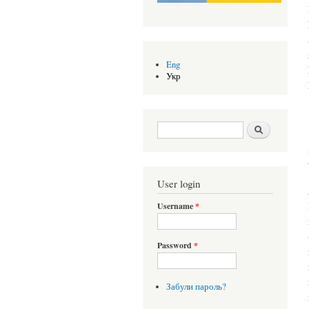
Eng
Укр
Search form
Шукати
User login
Username
*
Password
*
Забули пароль?