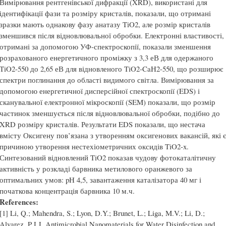
Вимірювання рентгенівської дифракції (XRD), використані для
ідентифікації фази та розміру кристалів, показали, що отримані
зразки мають однакову фазу анатазу TiO2, але розмір кристалів
зменшився після відновлювальної обробки. Електронні властивості,
отримані за допомогою УФ-спектроскопії, показали зменшення
розрахованого енергетичного проміжку з 3,3 еВ для одержаного
TiO2-550 до 2,65 еВ для відновленого TiO2-CaH2-550, що розширює
спектри поглинання до області видимого світла. Вимірювання за
допомогою енергетичної дисперсійної спектроскопії (EDS) і
сканувальної електронної мікроскопії (SEM) показали, що розмір
частинок зменшується після відновлювальної обробки, подібно до
XRD розміру кристалів. Результати EDS показали, що нестача
вмісту Оксигену пов’язана з утворенням оксигенових вакансій, які є
причиною утворення нестехіометричних оксидів TiO2-x.
Синтезований відновлений TiO2 показав чудову фотокаталітичну
активність у розкладі барвника метилового оранжевого за
оптимальних умов: pH 4,5, завантаження каталізатора 40 мг і
початкова концентрація барвника 10 м.ч.
References:
[1] Li, Q.; Mahendra, S.; Lyon, D.Y.; Brunet, L.; Liga, M.V.; Li, D.;
Alvarez, P.J.J. Antimicrobial Nanomaterials for Water Disinfection and