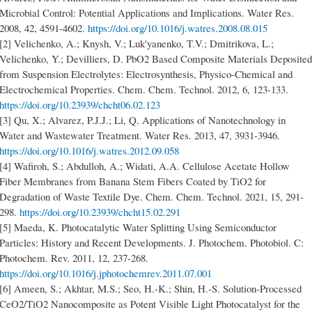
Microbial Control: Potential Applications and Implications. Water Res.
2008, 42, 4591-4602.
https://doi.org/10.1016/j.watres.2008.08.015
[2] Velichenko, A.; Knysh, V.; Luk'yanenko, T.V.; Dmitrikova, L.;
Velichenko, Y.; Devilliers, D. PbO2 Based Composite Materials Deposited
from Suspension Electrolytes: Electrosynthesis, Physico-Chemical and
Electrochemical Properties. Chem. Chem. Technol. 2012, 6, 123-133.
https://doi.org/10.23939/chcht06.02.123
[3] Qu, X.; Alvarez, P.J.J.; Li, Q. Applications of Nanotechnology in
Water and Wastewater Treatment. Water Res. 2013, 47, 3931-3946.
https://doi.org/10.1016/j.watres.2012.09.058
[4] Wafiroh, S.; Abdulloh, A.; Widati, A.A. Cellulose Acetate Hollow
Fiber Membranes from Banana Stem Fibers Coated by TiO2 for
Degradation of Waste Textile Dye. Chem. Chem. Technol. 2021, 15, 291-
298.
https://doi.org/10.23939/chcht15.02.291
[5] Maeda, K. Photocatalytic Water Splitting Using Semiconductor
Particles: History and Recent Developments. J. Photochem. Photobiol. C:
Photochem. Rev. 2011, 12, 237-268.
https://doi.org/10.1016/j.jphotochemrev.2011.07.001
[6] Ameen, S.; Akhtar, M.S.; Seo, H.-K.; Shin, H.-S. Solution-Processed
CeO2/TiO2 Nanocomposite as Potent Visible Light Photocatalyst for the