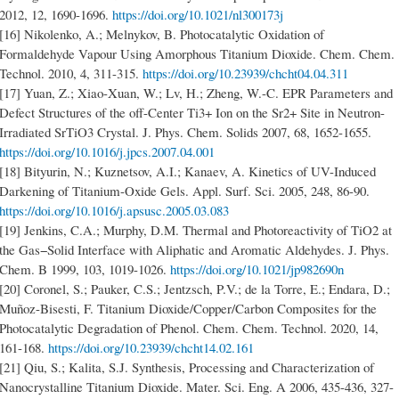
2012, 12, 1690-1696.‏
https://doi.org/10.1021/nl300173j
[16] Nikolenko, A.; Melnykov, B. Photocatalytic Oxidation of
Formaldehyde Vapour Using Amorphous Titanium Dioxide. Chem. Chem.
Technol. 2010, 4, 311-315.
https://doi.org/10.23939/chcht04.04.311
[17] Yuan, Z.; Xiao-Xuan, W.; Lv, H.; Zheng, W.-C. EPR Parameters and
Defect Structures of the off-Center Ti3+ Ion on the Sr2+ Site in Neutron-
https://doi.org/10.1016/j.jpcs.2007.04.001
[18] Bityurin, N.; Kuznetsov, A.I.; Kanaev, A. Kinetics of UV-Induced
Darkening of Titanium-Oxide Gels. Appl. Surf. Sci. 2005, 248, 86-90.
https://doi.org/10.1016/j.apsusc.2005.03.083
[19] Jenkins, C.A.; Murphy, D.M. Thermal and Photoreactivity of TiO2 at
the Gas−Solid Interface with Aliphatic and Aromatic Aldehydes. J. Phys.
Chem. B 1999, 103, 1019-1026.‏
https://doi.org/10.1021/jp982690n
[20] Coronel, S.; Pauker, C.S.; Jentzsch, P.V.; de la Torre, E.; Endara, D.;
Muñoz-Bisesti, F. Titanium Dioxide/Copper/Carbon Composites for the
Photocatalytic Degradation of Phenol. Chem. Chem. Technol. 2020, 14,
161-168.
https://doi.org/10.23939/chcht14.02.161
[21] Qiu, S.; Kalita, S.J. Synthesis, Processing and Characterization of
Nanocrystalline Titanium Dioxide. Mater. Sci. Eng. A 2006, 435-436, 327-