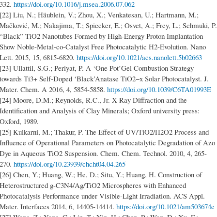
https://doi.org/10.1016/j.msea.2006.07.062
[22] Liu, N.; Häublein, V.; Zhou, X.; Venkatesan, U.; Hartmann, M.;
Mačković, M.; Nakajima, T.; Spiecker, E.; Osvet, A.; Frey, L.; Schmuki, P.
“Black” TiO2 Nanotubes Formed by High-Energy Proton Implantation
Show Noble-Metal-co-Catalyst Free Photocatalytic H2-Evolution. Nano
Lett. 2015, 15, 6815-6820.‏
https://doi.org/10.1021/acs.nanolett.5b02663
[23] Ullattil, S.G.; Periyat, P. A ‘One Pot’Gel Combustion Strategy
towards Ti3+ Self-Doped ‘Black’Anatase TiO2−x Solar Photocatalyst. J.
Mater. Chem. A 2016, 4, 5854-5858.‏
https://doi.org/10.1039/C6TA01993E
[24] Moore, D.M.; Reynolds, R.C., Jr. X-Ray Diffraction and the
Identification and Analysis of Clay Minerals; Oxford university press:
Oxford, 1989.
[25] Kulkarni, M.; Thakur, P. The Effect of UV/TiO2/H2O2 Process and
Influence of Operational Parameters on Photocatalytic Degradation of Azo
Dye in Aqueous TiO2 Suspension. Chem. Chem. Technol. 2010, 4, 265-
270.
https://doi.org/10.23939/chcht04.04.265
[26] Chen, Y.; Huang, W.; He, D.; Situ, Y.; Huang, H. Construction of
Heterostructured g-C3N4/Ag/TiO2 Microspheres with Enhanced
Photocatalysis Performance under Visible-Light Irradiation. ACS Appl.
Mater. Interfaces 2014, 6, 14405-14414.
https://doi.org/10.1021/am503674e