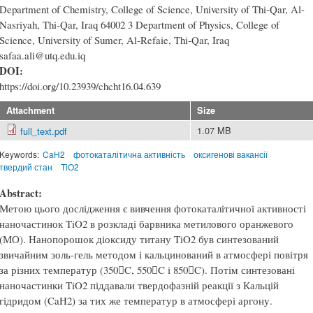
Department of Chemistry, College of Science, University of Thi-Qar, Al-
Nasriyah, Thi-Qar, Iraq 64002 3 Department of Physics, College of
Science, University of Sumer, Al-Refaie, Thi-Qar, Iraq
safaa.ali@utq.edu.iq
DOI:
https://doi.org/10.23939/chcht16.04.639
Attachment
Size
1.07 MB
full_text.pdf
Keywords:
CaH2
фотокаталітична активність
оксигенові вакансії
твердий стан
TiO2
Abstract:
Метою цього дослідження є вивчення фотокаталітичної активності
наночастинок TiO2 в розкладі барвника метилового оранжевого
(МО). Нанопорошок діоксиду титану TiO2 був синтезований
звичайним золь-гель методом і кальцинований в атмосфері повітря
за різних температур (350C, 550C і 850C). Потім синтезовані
наночастинки TiO2 піддавали твердофазній реакції з Кальцій
гідридом (CaH2) за тих же температур в атмосфері аргону.