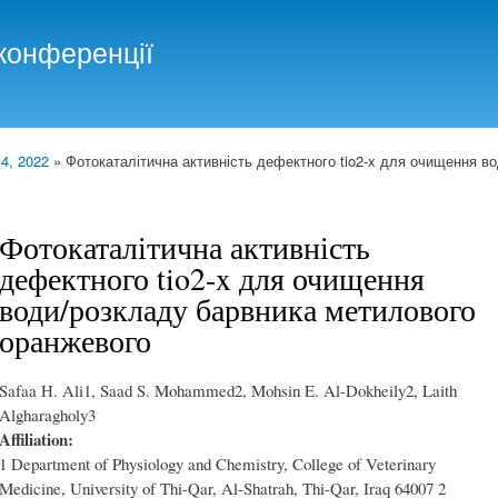
Skip to
main
конференції
content
 4, 2022
» Фотокаталітична активність дефектного tio2-x для очищення в
Фотокаталітична активність
дефектного tio2-x для очищення
води/розкладу барвника метилового
оранжевого
Safaa H. Ali1, Saad S. Mohammed2, Mohsin E. Al-Dokheily2, Laith
Algharagholy3
Affiliation:
1 Department of Physiology and Chemistry, College of Veterinary
Medicine, University of Thi-Qar, Al-Shatrah, Thi-Qar, Iraq 64007 2