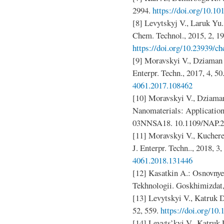
2994.
https://doi.org/10.10
[8] Levytskyj V., Laruk Yu.
Chem. Technol., 2015, 2, 19
https://doi.org/10.23939/ch
[9] Moravskyi V., Dziaman I.
Enterpr. Techn., 2017, 4, 50
4061.2017.108462
[10] Moravskyi V., Dziaman I
Nanomaterials: Application
03NNSA18. 10.1109/NAP.2
[11] Moravskyi V., Kucheren
J. Enterpr. Techn.., 2018, 3,
4061.2018.131446
[12] Kasatkin A.: Osnovny
Tekhnologii. Goskhimizdat
[13] Levytskyi V., Katruk D.
52, 559.
https://doi.org/10
[14] Levyts’kyi V., Katruk D