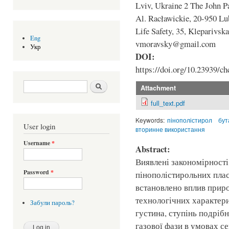
Lviv, Ukraine 2 The John Pa
Al. Racławickie, 20-950 Lub
Life Safety, 35, Kleparivsk
Eng
vmoravsky@gmail.com
Укр
DOI:
https://doi.org/10.23939/ch
Search form
Шукати
Attachment
full_text.pdf
Keywords:
пінополістирол
бут
User login
вторинне використання
Username
*
Abstract:
Виявлені закономірност
Password
*
пінополістирольних плас
встановлено вплив прир
технологічних характери
Забули пароль?
густина, ступінь подрібн
газової фази в умовах с