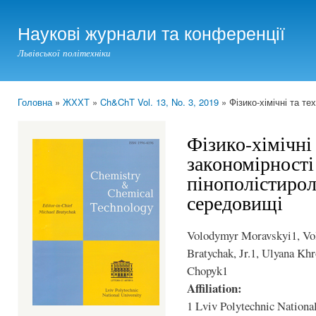
Ski
mai
Наукові журнали та конференції
con
Львівської політехніки
Головна
»
ЖХХТ
»
Ch&ChT Vol. 13, No. 3, 2019
» Фізико-хімічні та те
You are here
Фізико-хімічні 
закономірності 
пінополістирол
середовищі
Volodymyr Moravskyi1, Vo
Bratychak, Jr.1, Ulyana Kh
Chopyk1
Affiliation:
1 Lviv Polytechnic National