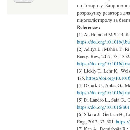
полістиролу. Запропонов
розрахунку реактора для
пінополістиролу за без
References:
[1] Al-Homoud M.S.: Build
https://doi.org/10.1016/j.b
[2] Aditya L., Mahlia T., Ri
Energ. Rev., 2017, 73, 1352
https://doi.org/10.1016/j.r
[3] Lickly T., Lehr K., Wel
475.
https://doi.org/10.10
[4] Ozturk U., Anlas G.: Ma
https://doi.org/10.1016/j.m
[5] Di Landro L., Sala G., O
https://doi.org/10.1016/S0
[6] Sikora J., Gerlach H., 
Eng., 2013, 33, 501.
https:/
[7] Kan A., Demirboğa R.: J