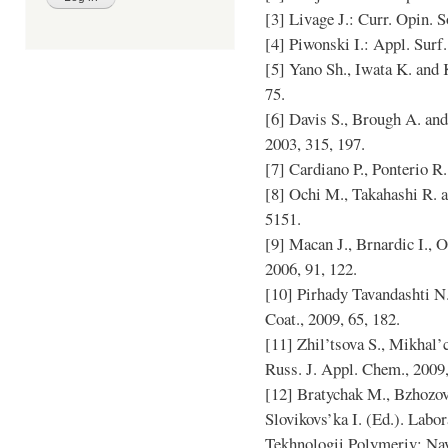
[3] Livage J.: Curr. Opin. S
[4] Piwonski I.: Appl. Surf.
[5] Yano Sh., Iwata K. and K
75.
[6] Davis S., Brough A. and
2003, 315, 197.
[7] Cardiano P., Ponterio R.
[8] Ochi M., Takahashi R. a
5151.
[9] Macan J., Brnardic I., O
2006, 91, 122.
[10] Pirhady Tavandashti N.
Coat., 2009, 65, 182.
[11] Zhil’tsova S., Mikhal’
Russ. J. Appl. Chem., 2009,
[12] Bratychak M., Bzhozovs’
Slovikovs’ka I. (Ed.). Labo
Tekhnologii Polymeriv: Nav