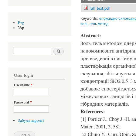
full_text.pdf
Keywords:
епоксидно-силоксан
Eng
золь-гель метод
Укр
Abstract:
Золь-гель методом одер
Search form
Шукати
нанокомпозити ангідрид
при введенні в систему 
пластифікація органічно
склування, збільшується
User login
концентрації SiO2 0.5–3
Username
*
добавок: спостерігаєтьс
міжвузлових ланцюгів і 
Password
*
гібридних матеріалів.
References:
[1] Portier J., Choy J.-H. a
Забули пароль?
Mater., 2001, 3, 581.
[2] Chujo Y.: Curr. Opin. So