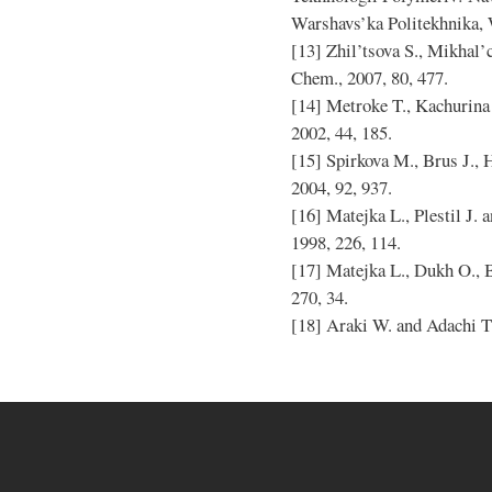
Warshavs’ka Politekhnika,
[13] Zhil’tsova S., Mikhal’c
Chem., 2007, 80, 477.
[14] Metroke T., Kachurina
2002, 44, 185.
[15] Spirkova M., Brus J., H
2004, 92, 937.
[16] Matejka L., Plestil J.
1998, 226, 114.
[17] Matejka L., Dukh O., Br
270, 34.
[18] Araki W. and Adachi T.