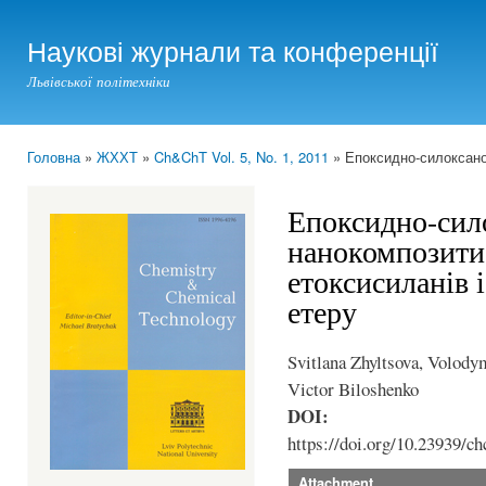
Ski
mai
Наукові журнали та конференції
con
Львівської політехніки
Головна
»
ЖХХТ
»
Ch&ChT Vol. 5, No. 1, 2011
» Епоксидно-силоксанов
You are here
Епоксидно-сил
нанокомпозити 
етоксисиланів 
етеру
Svitlana Zhyltsova, Volod
Victor Biloshenko
DOI:
https://doi.org/10.23939/ch
Attachment