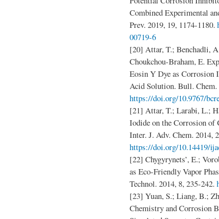
Potential Corrosion Inhibit
Combined Experimental and 
Prev. 2019, 19, 1174-1180.
00719-6
[20] Attar, T.; Benchadli, 
Choukchou-Braham, E. Expe
Eosin Y Dye as Corrosion In
Acid Solution. Bull. Chem. 
https://doi.org/10.9767/bcr
[21] Attar, T.; Larabi, L.; 
Iodide on the Corrosion of
Inter. J. Adv. Chem. 2014, 
https://doi.org/10.14419/ij
[22] Chygyrynets’, E.; Vor
as Eco-Friendly Vapor Phas
Technol. 2014, 8, 235-242.
[23] Yuan, S.; Liang, B.; Z
Chemistry and Corrosion Be