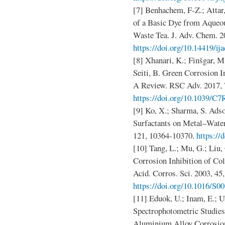
[7] Benhachem, F-Z.; Attar
of a Basic Dye from Aqueo
Waste Tea. J. Adv. Chem. 2
https://doi.org/10.14419/ij
[8] Xhanari, K.; Finšgar, M
Seiti, B. Green Corrosion I
A Review. RSC Adv. 2017, 
https://doi.org/10.1039/C7
[9] Ko, X.; Sharma, S. Ads
Surfactants on Metal–Water 
121, 10364-10370.
https://
[10] Tang, L.; Mu, G.; Liu,
Corrosion Inhibition of Col
Acid. Corros. Sci. 2003, 45
https://doi.org/10.1016/S
[11] Eduok, U.; Inam, E.; 
Spectrophotometric Studies 
Aluminium Alloy Corrosion