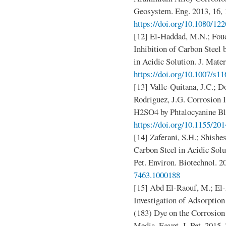
Geosystem. Eng. 2013, 16, 
https://doi.org/10.1080/12
[12] El-Haddad, M.N.; Foud
Inhibition of Carbon Steel
in Acidic Solution. J. Mate
https://doi.org/10.1007/s1
[13] Valle-Quitana, J.C.; 
Rodriguez, J.G. Corrosion I
H2SO4 by Phtalocyanine Bl
https://doi.org/10.1155/20
[14] Zaferani, S.H.; Shishe
Carbon Steel in Acidic Sol
Pet. Environ. Biotechnol. 20
7463.1000188
[15] Abd El-Raouf, M.; El
Investigation of Adsorption
(183) Dye on the Corrosion
Media. Egypt. J. Pet. 2015,