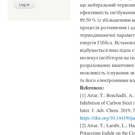
що нейтральний червоний
ефективність інгібування
89,50 % із збільшенням к
процесів розчинення і а
термодинамічні параметри
енергія Гіббса. Встанов
відбувається внаслідок 
молекул інгібіторів на п
розрахованих квантових
можливість існування зв
та його електронними вл
References:
[1] Attar, T.; Benchadli, 
Inhibition of Carbon Steel 
Inter. J. Adv. Chem. 2019, 7
https://doi.org/10.14419/ij
[2] Attar, T.; Larabi, L.; Ha
Potassium Iodide on the Cor