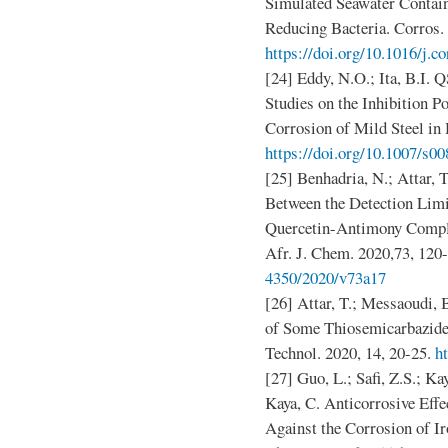
Simulated Seawater Contain
Reducing Bacteria. Corros. 
https://doi.org/10.1016/j.c
[24] Eddy, N.O.; Ita, B.I
Studies on the Inhibition P
Corrosion of Mild Steel in 
https://doi.org/10.1007/s0
[25] Benhadria, N.; Attar, 
Between the Detection Limi
Quercetin-Antimony Comple
Afr. J. Chem. 2020,73, 120
4350/2020/v73a17
[26] Attar, T.; Messaoudi, 
of Some Thiosemicarbazide
Technol. 2020, 14, 20-25.
h
[27] Guo, L.; Safi, Z.S.; Ka
Kaya, C. Anticorrosive Eff
Against the Corrosion of I