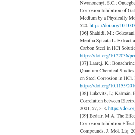
Nwanonenyi, S.C.; Onuegbu,
Corrosion Inhibition of Gal
Medium by a Physically Mod
520.
https://doi.org/10.10
[36] Shahidi, M.; Golestan
Mentha Spicata L. Extract a
Carbon Steel in HCl Soluti
https://doi.org/10.22036/p
[37] Laarej, K.; Bouachrine
Quantum Chemical Studies o
on Steel Corrosion in HCl. 
https://doi.org/10.1155/20
[38] Lukovits, I.; Kálmán,
Correlation between Electro
2001, 57, 3-8.
https://doi.o
[39] Bedair, M.A. The Effec
Corrosion Inhibition Effec
Compounds. J. Mol. Liq. 20