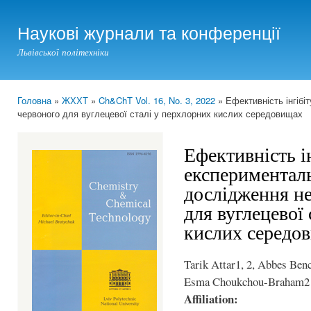
Ski
mai
Наукові журнали та конференції
con
Львівської політехніки
Головна
»
ЖХХТ
»
Ch&ChT Vol. 16, No. 3, 2022
» Ефективність інгібіт
You are here
червоного для вуглецевої сталі у перхлорних кислих середовищах
Ефективність ін
експерименталь
дослідження н
для вуглецевої
кислих середо
Tarik Attar1, 2, Abbes Ben
Esma Choukchou-Braham2
Affiliation: