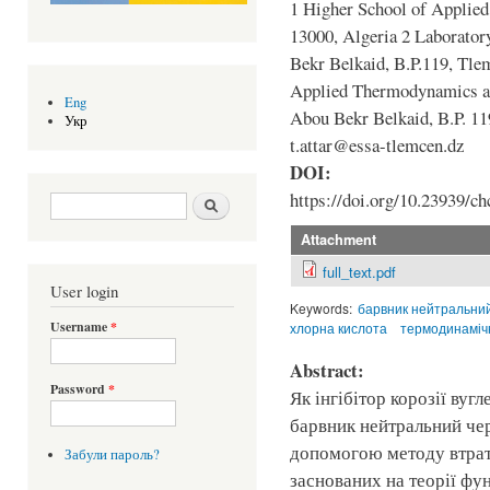
1 Higher School of Applied
13000, Algeria 2 Laborator
Bekr Belkaid, B.P.119, Tle
Applied Thermodynamics an
Eng
Abou Bekr Belkaid, B.P. 11
Укр
t.attar@essa-tlemcen.dz
DOI:
https://doi.org/10.23939/ch
Search form
Шукати
Attachment
full_text.pdf
User login
Keywords:
барвник нейтральни
Username
*
хлорна кислота
термодинаміч
Abstract:
Password
*
Як інгібітор корозії вуг
барвник нейтральний чер
допомогою методу втрат
Забули пароль?
заснованих на теорії фу