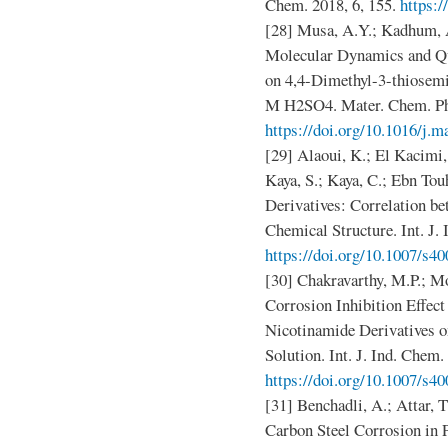
Chem. 2018, 6, 155.
https:
[28] Musa, A.Y.; Kadhum, 
Molecular Dynamics and Qu
on 4,4-Dimethyl-3-thiosemic
M H2SO4. Mater. Chem. Phy
https://doi.org/10.1016/j.
[29] Alaoui, K.; El Kacimi, 
Kaya, S.; Kaya, C.; Ebn To
Derivatives: Correlation be
Chemical Structure. Int. J.
https://doi.org/10.1007/s4
[30] Chakravarthy, M.P.; M
Corrosion Inhibition Effec
Nicotinamide Derivatives o
Solution. Int. J. Ind. Chem. 
https://doi.org/10.1007/s4
[31] Benchadli, A.; Attar, 
Carbon Steel Corrosion in 