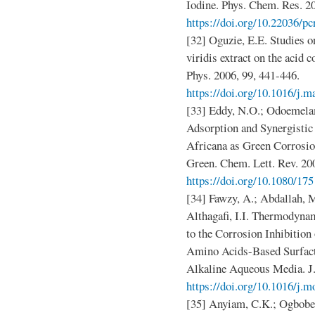
Iodine. Phys. Chem. Res. 20
https://doi.org/10.22036/p
[32] Oguzie, E.E. Studies o
viridis extract on the acid 
Phys. 2006, 99, 441-446.
https://doi.org/10.1016/j.
[33] Eddy, N.O.; Odoemelam
Adsorption and Synergistic
Africana as Green Corrosio
Green. Chem. Lett. Rev. 200
https://doi.org/10.1080/1
[34] Fawzy, A.; Abdallah, M
Althagafi, I.I. Thermodyna
to the Corrosion Inhibitio
Amino Acids-Based Surfacta
Alkaline Aqueous Media. J.
https://doi.org/10.1016/j.m
[35] Anyiam, C.K.; Ogbobe,