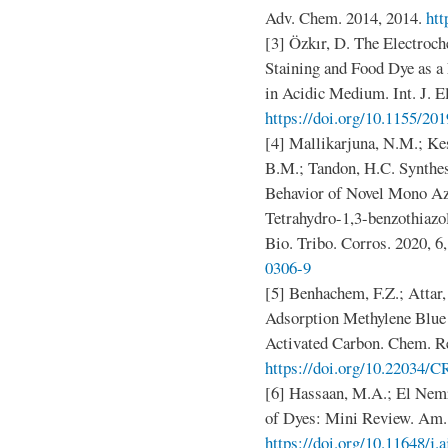
Adv. Chem. 2014, 2014.
htt
[3] Özkır, D. The Electroch
Staining and Food Dye as a
in Acidic Medium. Int. J. E
https://doi.org/10.1155/20
[4] Mallikarjuna, N.M.; Kes
B.M.; Tandon, H.C. Synthes
Behavior of Novel Mono Az
Tetrahydro-1,3-benzothiazol
Bio. Tribo. Corros. 2020, 6,
0306-9
[5] Benhachem, F.Z.; Attar,
Adsorption Methylene Blue
Activated Carbon. Chem. Rev
https://doi.org/10.22034/
[6] Hassaan, M.A.; El Nem
of Dyes: Mini Review. Am. J
https://doi.org/10.11648/j.