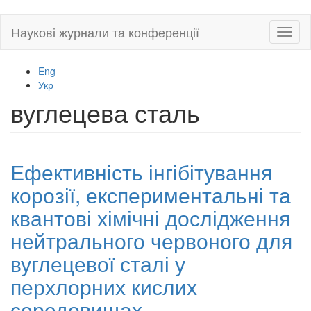
Skip
Наукові журнали та конференції
Toggl
to
naviga
main
content
Eng
Укр
вуглецева сталь
Ефективність інгібітування
корозії, експериментальні та
квантові хімічні дослідження
нейтрального червоного для
вуглецевої сталі у
перхлорних кислих
середовищах