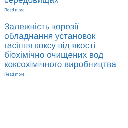
Read more
about
Ефективність
інгібітування
Залежність корозії
корозії,
обладнання установок
експериментальні
та
гасіння коксу від якості
квантові
хімічні
біохімічно очищених вод
дослідження
коксохімічного виробництва
нейтрального
червоного
для
Read more
about
вуглецевої
Залежність
сталі
корозії
у
обладнання
перхлорних
установок
кислих
гасіння
середовищах
коксу
від
якості
біохімічно