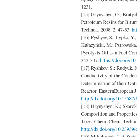
1231.
[15] Grynyshyn, O.; Bratyc
Petroleum Resins for Bitu
Technol., 2008, 2, 47-53.
ht
[16] Pyshyev, S.; Lypko, Y.
Kułażyński, M.; Pstrowska,
Pyrolysis Oil as a Fuel Com
342-347.
https://doi.org/10
[17] Ryzhkov, S.; Rudyuk, 
Conductivity of the Conde
Determination of their Op
Reactor. EasternEuropean J.
http://dx.doi.org/10.15587
[18] Hrynyshyn, K.; Skorok
Composition and Properties
Tires. Chem. Chem. Technol
http://dx.doi.org/10.23939/
[19] Mikulionok, I. A State