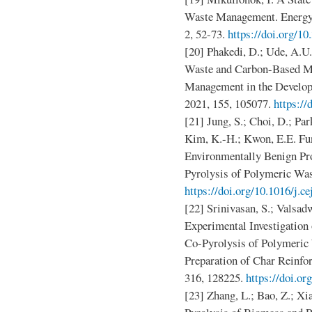
Waste Management. Energy 
2, 52-73.
https://doi.org/10
[20] Phakedi, D.; Ude, A.U.
Waste and Carbon-Based Mat
Management in the Developi
2021, 155, 105077.
https://
[21] Jung, S.; Choi, D.; Par
Kim, K.-H.; Kwon, E.E. Fu
Environmentally Benign Pr
Pyrolysis of Polymeric Was
https://doi.org/10.1016/j.c
[22] Srinivasan, S.; Valsad
Experimental Investigation 
Co-Pyrolysis of Polymeric 
Preparation of Char Reinfor
316, 128225.
https://doi.or
[23] Zhang, L.; Bao, Z.; Xia