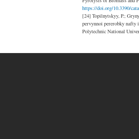
Pyrolysis of Biomass and P
https://doi.org/10.3390/cat
[24] Topilnytskyy, P.; Gry
pervynnoi pererobky nafty 
Polytechnic National Univer