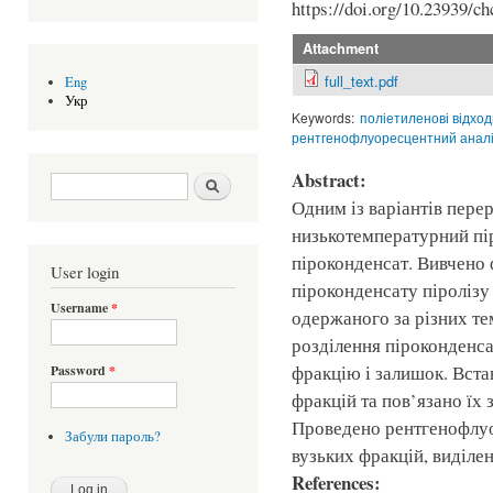
https://doi.org/10.23939/ch
Attachment
full_text.pdf
Eng
Укр
Keywords:
поліетиленові відход
рентгенофлуоресцентний анал
Abstract:
Search form
Шукати
Одним із варіантів перер
низькотемпературний пір
піроконденсат. Вивчено 
User login
піроконденсату піролізу
Username
*
одержаного за різних те
розділення піроконденса
фракцію і залишок. Вста
Password
*
фракцій та пов’язано їх 
Проведено рентгенофлуо
Забули пароль?
вузьких фракцій, виділен
References: