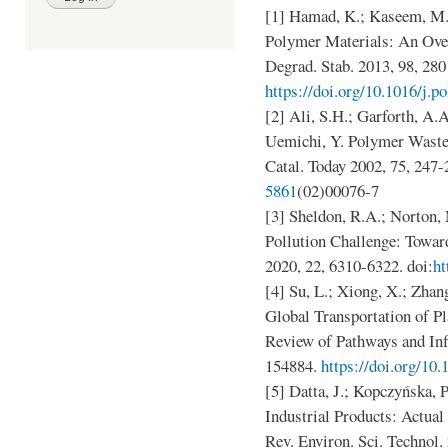
[1] Hamad, K.; Kaseem, M.;
Polymer Materials: An Ove
Degrad. Stab. 2013, 98, 28
https://doi.org/10.1016/j.
[2] Ali, S.H.; Garforth, A.A
Uemichi, Y. Polymer Waste
Catal. Today 2002, 75, 247
5861
(02)00076-7
[3] Sheldon, R.A.; Norton,
Pollution Challenge: Towa
2020, 22, 6310-6322. doi:
ht
[4] Su, L.; Xiong, X.; Zhang
Global Transportation of Pl
Review of Pathways and Infl
154884.
https://doi.org/10.
[5] Datta, J.; Kopczyńska,
Industrial Products: Actual
Rev. Environ. Sci. Technol.