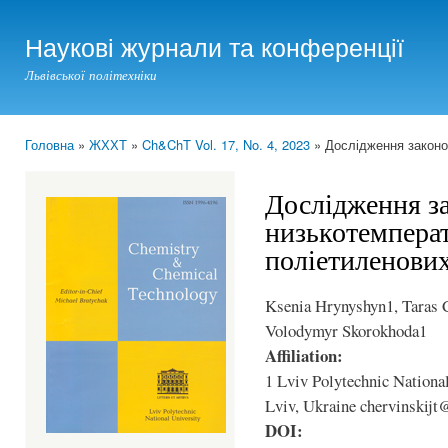
Ski
mai
Наукові журнали та конференції
con
Львівської політехніки
Головна
»
ЖХХТ
»
Ch&ChT Vol. 17, No. 4, 2023
» Дослідження законом
You are here
Дослідження з
низькотемперат
поліетиленових
Ksenia Hrynyshyn1, Taras 
Volodymyr Skorokhoda1
Affiliation:
1 Lviv Polytechnic National
Lviv, Ukraine chervinskij
DOI: