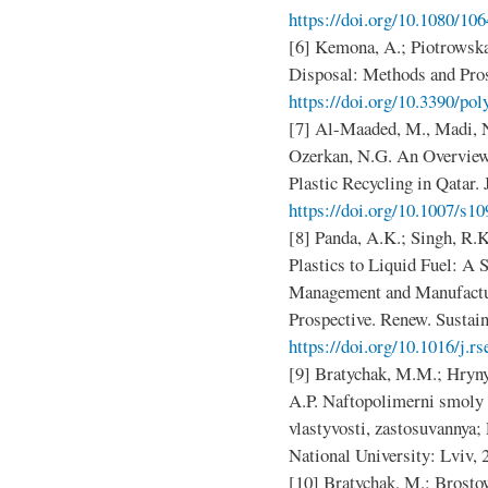
https://doi.org/10.1080/1
[6] Kemona, A.; Piotrowska
Disposal: Methods and Pros
https://doi.org/10.3390/p
[7] Al-Maaded, M., Madi, N
Ozerkan, N.G. An Overvie
Plastic Recycling in Qatar.
https://doi.org/10.1007/s1
[8] Panda, A.K.; Singh, R.
Plastics to Liquid Fuel: A 
Management and Manufactu
Prospective. Renew. Sustain
https://doi.org/10.1016/j.r
[9] Bratychak, M.M.; Hryny
A.P. Naftopolimerni smoly 
vlastyvosti, zastosuvannya;
National University: Lviv, 
[10] Bratychak, M.; Brosto