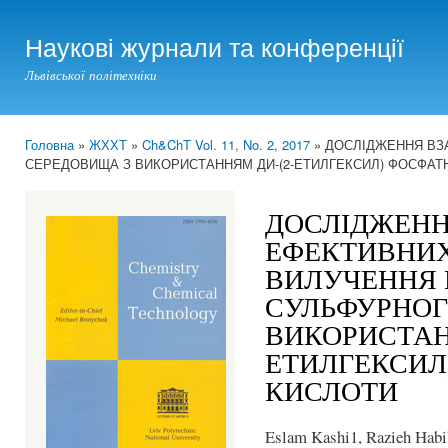
Ski
mai
Наукові журнали та конференції
con
Львівської політехніки
Головна
»
ЖХХТ
»
Ch&ChT Vol. 11, No. 2, 2017
» ДОСЛІДЖЕННЯ ВЗ
You are here
СЕРЕДОВИЩА З ВИКОРИСТАННЯМ ДИ-(2-ЕТИЛГЕКСИЛ) ФОСФАТ
ДОСЛІДЖЕНН
ЕФЕКТИВНИХ
ВИЛУЧЕННЯ 
СУЛЬФУРНОГ
ВИКОРИСТАН
ЕТИЛГЕКСИЛ
КИСЛОТИ
Eslam Kashi1, Razieh Hab