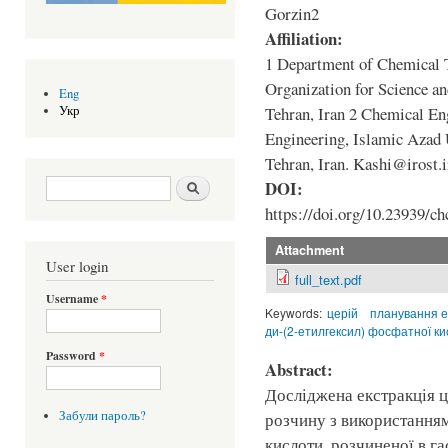
Gorzin2
Affiliation:
1 Department of Chemical T
Organization for Science a
Eng
Tehran, Iran 2 Chemical En
Укр
Engineering, Islamic Azad 
Tehran, Iran. Kashi@irost.i
Search form
Шукати
DOI:
https://doi.org/10.23939/ch
Attachment
User login
full_text.pdf
Username
*
Keywords:
церій
планування 
ди-(2-етилгексил) фосфатної к
Password
*
Abstract:
Досліджена екстракція ц
Забули пароль?
розчину з використанням
кислоти, розчиненої в га