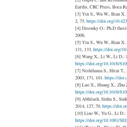
Earths, CRC Press, Boca R
[3] Yin S., Wu W., Bian X. e
2, 75.
https://doi.org/10.4
[4] Desouky O.: Ph.D thesi
2006.
[5] Yin S., Wu W., Bian X.
131, 133.
https://doi.org/1
[6] Wang X., Li W., Li D.: J
https://doi.org/10.1016/S1
[7] Nishihama S., Hirai T.,
2003, 171, 101.
https://doi
[8] Luo X., Huang X., Zhu Z.
https://doi.org/10.1016/S1
[9] Abhilash, Sinha S., Sinh
2014, 127, 70.
https://doi.
[10] Liao W., Yu G., Li D.: 
https://doi.org/10.1081/SE