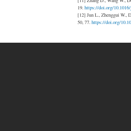
[11] Zhang D., Wang W., Den
19.
https://doi.org/10.1016/
[12] Jun L., Zhenggui W., D
50, 77.
https://doi.org/10.