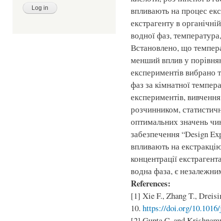
впливають на процес екс
екстрагенту в органічній
водної фаз, температура,
Встановлено, що темпера
менший вплив у порівнян
експериментів вибрано т
фаз за кімнатної темпер
експериментів, вивчення
розчинником, статистичн
оптимальних значень чи
забезпечення “Design Exp
впливають на екстракці
концентрації екстрагент
водна фаза, є незалежни
References:
[1] Xie F., Zhang T., Dreisi
10.
https://doi.org/10.1016
[2] Gupta C. and Krishnamu