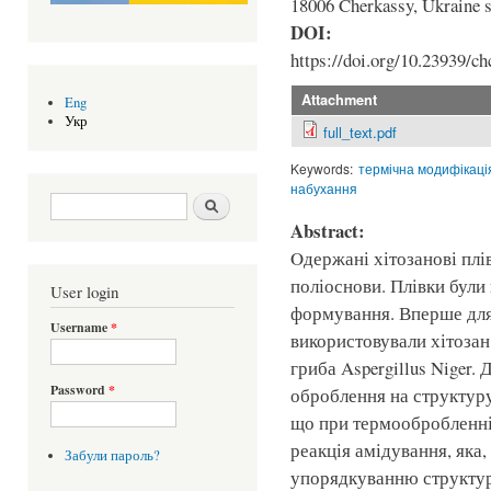
18006 Cherkassy, Ukraine 
DOI:
https://doi.org/10.23939/ch
Attachment
Eng
Укр
full_text.pdf
Keywords:
термічна модифікаці
набухання
Search form
Шукати
Abstract:
Oдержані хітозанові плі
поліоснови. Плівки були
User login
формування. Вперше для
Username
*
використовували хітозан 
гриба Aspergillus Niger.
Password
*
оброблення на структуру
що при термообробленні 
реакція амідування, яка,
Забули пароль?
упорядкуванню структу