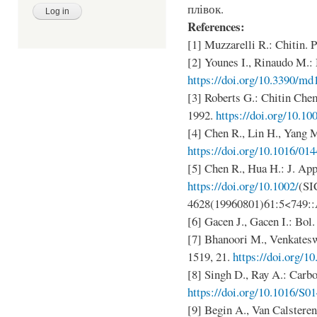
плівок.
References:
[1] Muzzarelli R.: Chitin. 
[2] Younes I., Rinaudo M.: 
https://doi.org/10.3390/m
[3] Roberts G.: Chitin Che
1992.
https://doi.org/10.1
[4] Chen R., Lin H., Yang M
https://doi.org/10.1016/01
[5] Chen R., Hua H.: J. App
https://doi.org/10.1002/
(SI
4628(19960801)61:5<749:
[6] Gacen J., Gacen I.: Bol. 
[7] Bhanoori M., Venkatesw
1519, 21.
https://doi.org/1
[8] Singh D., Ray A.: Carbo
https://doi.org/10.1016/S0
[9] Begin A., Van Calsteren