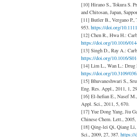
[10] Hirano S., Tokura S. Pr
and Chitosan, Japan, Sappo
[11] Butler B., Vergano P., T
953.
https://doi.org/10.111
[12] Chen R., Hwa H.: Carb
https://doi.org/10.1016/01
[13] Singh D., Ray A.: Carb
https://doi.org/10.1016/S0
[14] Lim L., Wan L.: Drug D
https://doi.org/10.3109/0
[15] Bhuvaneshwari S., Sruth
Eng. Res. Appl., 2011, 1, 29
[16] El-hefian E., Nasef M.
Appl. Sci., 2011, 5, 670.
[17] Yue Dong Yang, Jiu G
Chinese Chem. Lett., 2005, 
[18] Qing-lei Qi, Qiang Li,
Sci., 2009, 27, 387.
https:/