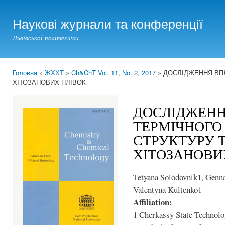
Ski
mai
Наукові журнали та конференції
con
Львівської політехніки
Головна
»
ЖХХТ
»
Ch&ChT Vol. 11, No. 2, 2017
» ДОСЛІДЖЕННЯ ВП
You are here
ХІТОЗАНОВИХ ПЛІВОК
ДОСЛІДЖЕНН
ТЕРМІЧНОГО
СТРУКТУРУ 
ХІТОЗАНОВИ
Tetyana Solodovnik1, Genna
Valentyna Kultenko1
Affiliation:
1 Cherkassy State Technolog