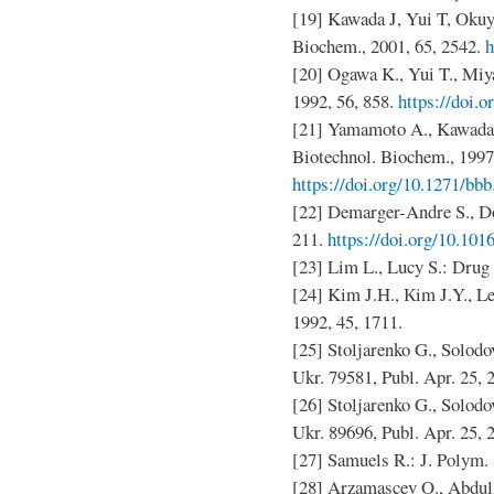
[19] Kawada J, Yui T, Okuy
Biochem., 2001, 65, 2542.
h
[20] Ogawa K., Yui T., Miy
1992, 56, 858.
https://doi.
[21] Yamamoto A., Kawada J
Biotechnol. Biochem., 1997
https://doi.org/10.1271/bbb
[22] Demarger-Andre S., D
211.
https://doi.org/10.10
[23] Lim L., Lucy S.: Drug 
[24] Kim J.H., Кim J.Y., Le
1992, 45, 1711.
[25] Stoljarenko G., Solodov
Ukr. 79581, Publ. Apr. 25, 
[26] Stoljarenko G., Solodov
Ukr. 89696, Publ. Apr. 25, 
[27] Samuels R.: J. Polym. 
[28] Arzamascev O., Abdul