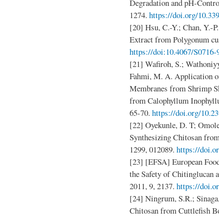
Degradation and pH-Control
1274.
https://doi.org/10.3
[20] Hsu, C.-Y.; Chan, Y.-P.
Extract from Polygonum cus
https://doi:10.4067/S0716
[21] Wafiroh, S.; Wathoniyy
Fahmi, M. A. Application o
Membranes from Shrimp She
from Calophyllum Inophyll
65-70.
https://doi.org/10.2
[22] Oyekunle, D. T; Omole
Synthesizing Chitosan from 
1299, 012089.
https://doi.
[23] [EFSA] European Food 
the Safety of Chitinglucan 
2011, 9, 2137.
https://doi.o
[24] Ningrum, S.R.; Sinaga,
Chitosan from Cuttlefish Bo