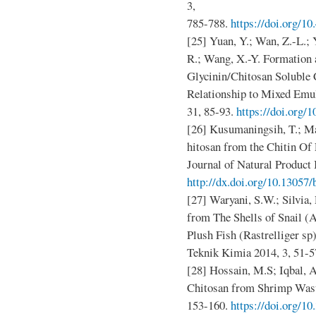
3,
785-788.
https://doi.org/10
[25] Yuan, Y.; Wan, Z.-L.; Y
R.; Wang, X.-Y. Formation 
Glycinin/Chitosan Soluble 
Relationship to Mixed Emul
31, 85-93.
https://doi.org/
[26] Kusumaningsih, T.; Ma
hitosan from the Chitin Of 
Journal of Natural Product 
http://dx.doi.org/10.13057/
[27] Waryani, S.W.; Silvia,
from The Shells of Snail (Ac
Plush Fish (Rastrelliger sp)
Teknik Kimia 2014, 3, 51-5
[28] Hossain, M.S; Iqbal, A
Chitosan from Shrimp Waste
153-160.
https://doi.org/1