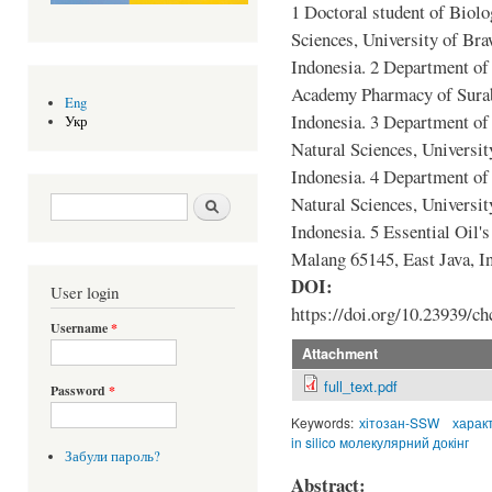
1 Doctoral student of Biol
Sciences, University of Bra
Indonesia. 2 Department of
Academy Pharmacy of Suraba
Eng
Indonesia. 3 Department of
Укр
Natural Sciences, Universit
Indonesia. 4 Department of
Search form
Шукати
Natural Sciences, Universit
Indonesia. 5 Essential Oil's
Malang 65145, East Java, I
DOI:
User login
https://doi.org/10.23939/ch
Username
*
Attachment
full_text.pdf
Password
*
Keywords:
хітозан-SSW
харак
in silico молекулярний докінг
Забули пароль?
Abstract: