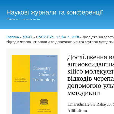
Ski
mai
Наукові журнали та конференції
con
Львівської політехніки
Головна
»
ЖХХТ
»
Ch&ChT Vol. 17, No. 1, 2023
» Дослідження властив
You are here
відходів черепашок равлика за допомогою ультра-звукової методики
Дослідження в
антиоксидантна 
silico молекуля
відходів череп
допомогою ульт
методикии
Umarudin1,2 Sri Rahayu3, S
Affiliation: