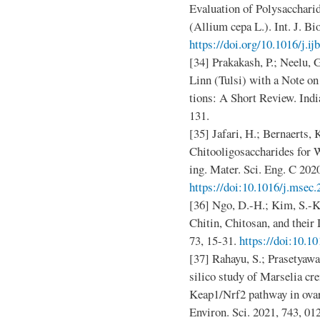
Evaluation of Polysacchari
(Allium cepa L.). Int. J. B
https://doi.org/10.1016/j.i
[34] Prakakash, P.; Neelu,
Linn (Tulsi) with a Note o
tions: A Short Review. Indi
131.
[35] Jafari, H.; Bernaerts, 
Chitooligosaccharides for 
ing. Mater. Sci. Eng. C 202
https://doi:10.1016/j.msec
[36] Ngo, D.-H.; Kim, S.-K
Chitin, Chitosan, and their
73, 15-31.
https://doi:10.
[37] Rahayu, S.; Prasetyawan
silico study of Marselia cr
Keap1/Nrf2 pathway in ovar
Environ. Sci. 2021, 743, 0