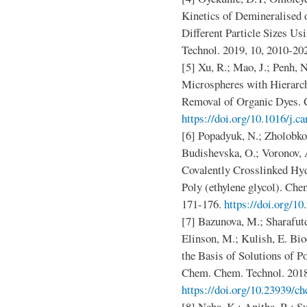
Kinetics of Demineralised 
Different Particle Sizes Us
Technol. 2019, 10, 2010-20
[5] Xu, R.; Mao, J.; Penh, 
Microspheres with Hierarchi
Removal of Organic Dyes. C
https://doi.org/10.1016/j.c
[6] Popadyuk, N.; Zholobko
Budishevska, O.; Voronov, A
Covalently Crosslinked Hyd
Poly (ethylene glycol). Che
171-176.
https://doi.org/1
[7] Bazunova, M.; Sharafutd
Elinson, M.; Kulish, E. Bi
the Basis of Solutions of P
Chem. Chem. Technol. 2018,
https://doi.org/10.23939/ch
[8] Neha, K.; Anitha, R.; Su