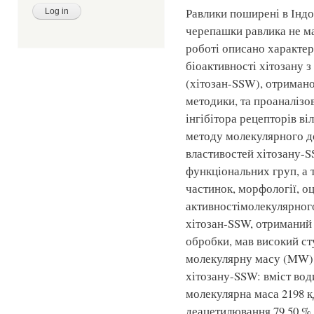
Равлики поширені в Індон
черепашки равлика не ма
роботі описано характери
біоактивності хітозану з
(хітозан-SSW), отримано
методики, та проаналізо
інгібітора рецепторів в
методу молекулярного до
властивостей хітозану-SS
функціональних груп, а 
частинок, морфології, о
активностімолекулярного 
хітозан-SSW, отриманий
обробки, мав високий ст
молекулярну масу (MW).
хітозану-SSW: вміст води
молекулярна маса 2198 к
деацетилювання 79,50 %