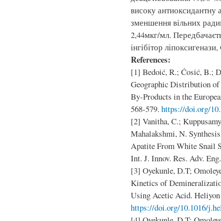
високу антиоксидантну а
зменшення вільних ради
2,44мкг/мл. Передбачаєть
інгібітор ліпоксигеназ
References:
[1] Bedoić, R.; Ćosić, B.; D
Geographic Distribution of
By-Products in the European
568-579.
https://doi.org/10
[2] Vanitha, C.; Kuppusamy
Mahalakshmi, N. Synthesis
Apatite From White Snail S
Int. J. Innov. Res. Adv. Eng
[3] Oyekunle, D.T; Omoleye, 
Kinetics of Demineralizatio
Using Acetic Acid. Heliyon 
https://doi.org/10.1016/j.h
[4] Oyekunle, D.T; Omoleye,