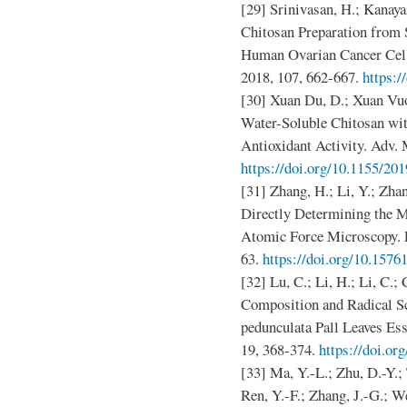
[29] Srinivasan, H.; Kanaya
Chitosan Preparation from
Human Ovarian Cancer Cell 
2018, 107, 662-667.
https:/
[30] Xuan Du, D.; Xuan Vuo
Water-Soluble Chitosan wit
Antioxidant Activity. Adv. 
https://doi.org/10.1155/20
[31] Zhang, H.; Li, Y.; Zha
Directly Determining the M
Atomic Force Microscopy. F
63.
https://doi.org/10.157
[32] Lu, C.; Li, H.; Li, C.;
Composition and Radical S
pedunculata Pall Leaves Ess
19, 368-374.
https://doi.or
[33] Ma, Y.-L.; Zhu, D.-Y.;
Ren, Y.-F.; Zhang, J.-G.; W