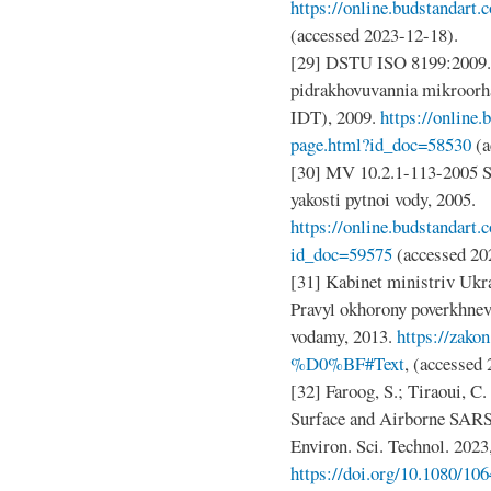
https://online.budstandart
(accessed 2023-12-18).
[29] DSTU ISO 8199:2009. 
pidrakhovuvannia mikroorh
IDT), 2009.
https://online.
page.html?id_doc=58530
(a
[30] MV 10.2.1-113-2005 S
yakosti pytnoi vody, 2005.
https://online.budstandart
id_doc=59575
(accessed 20
[31] Kabinet ministriv Ukr
Pravyl okhorony poverkhne
vodamy, 2013.
https://zako
%D0%BF#Text
, (accessed
[32] Faroog, S.; Tiraoui, C.
Surface and Airborne SARS
Environ. Sci. Technol. 2023
https://doi.org/10.1080/1