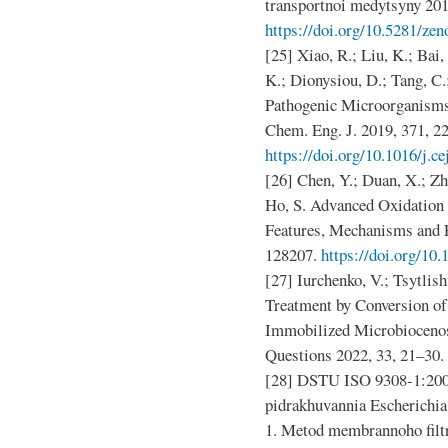
transportnoi medytsyny 201
https://doi.org/10.5281/ze
[25] Xiao, R.; Liu, K.; Bai,
K.; Dionysiou, D.; Tang, C.;
Pathogenic Microorganisms 
Chem. Eng. J. 2019, 371, 2
https://doi.org/10.1016/j.c
[26] Chen, Y.; Duan, X.; Zh
Ho, S. Advanced Oxidation 
Features, Mechanisms and P
128207.
https://doi.org/10.
[27] Iurchenko, V.; Tsytlis
Treatment by Conversion of
Immobilized Microbiocenosi
Questions 2022, 33, 21–30.
[28] DSTU ISO 9308-1:2005 
pidrakhuvannia Escherichia 
1. Metod membrannoho filt