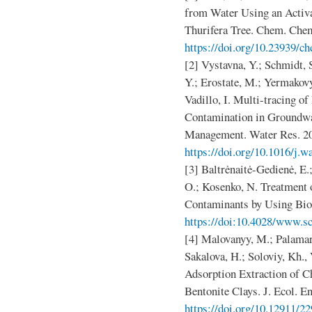
from Water Using an Activ
Thurifera Tree. Chem. Chem
https://doi.org/10.23939/ch
[2] Vystavna, Y.; Schmidt, 
Y.; Erostate, M.; Yermakovyc
Vadillo, I. Multi-tracing o
Contamination in Groundwa
Management. Water Res. 20
https://doi.org/10.1016/j.w
[3] Baltrėnaitė-Gedienė, E.
O.; Kosenko, N. Treatment
Contaminants by Using Bio
https://doi:10.4028/www.sc
[4] Malovanyy, M.; Palamarc
Sakalova, H.; Soloviy, Kh., 
Adsorption Extraction of C
Bentonite Clays. J. Ecol. E
https://doi.org/10.12911/