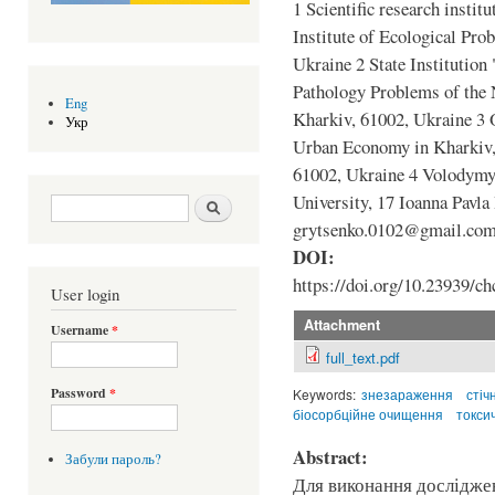
1 Scientific research instit
Institute of Ecological Pro
Ukraine 2 State Institution
Pathology Problems of the
Eng
Kharkiv, 61002, Ukraine 3 
Укр
Urban Economy in Kharkiv,
61002, Ukraine 4 Volodymy
University, 17 Ioanna Pavla 
Search form
Шукати
grytsenko.0102@gmail.co
DOI:
https://doi.org/10.23939/ch
User login
Attachment
Username
*
full_text.pdf
Password
*
Keywords:
знезараження
стіч
біосорбційне очищення
токсич
Abstract:
Забули пароль?
Для виконання дослідже