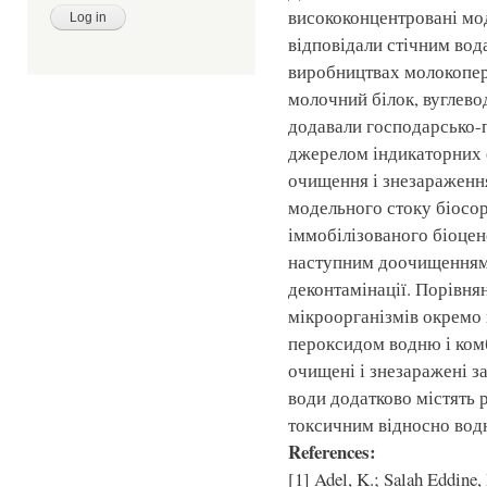
висококонцентровані моде
відповідали стічним во
виробництвах молокопер
молочний білок, вуглево
додавали господарсько-по
джерелом індикаторних 
очищення і знезараженн
модельного стоку біосо
іммобілізованого біоцен
наступним доочищенням 
деконтамінації. Порівнян
мікроорганізмів окремо
пероксидом водню і ком
очищені і знезаражені з
води додатково містять 
токсичним відносно вод
References:
[1] Adel, K.; Salah Eddine