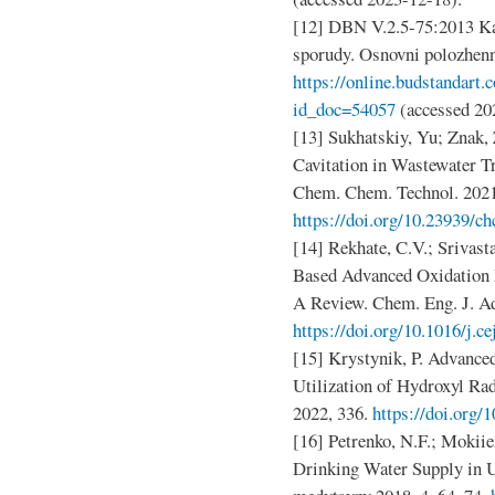
[12] DBN V.2.5-75:2013 Kan
sporudy. Osnovni polozhenn
https://online.budstandart
id_doc=54057
(accessed 20
[13] Sukhatskiy, Yu; Znak, 
Cavitation in Wastewater 
Chem. Chem. Technol. 2021
https://doi.org/10.23939/ch
[14] Rekhate, C.V.; Srivast
Based Advanced Oxidation P
A Review. Chem. Eng. J. Ad
https://doi.org/10.1016/j.c
[15] Krystynik, P. Advance
Utilization of Hydroxyl Ra
2022, 336.
https://doi.org/
[16] Petrenko, N.F.; Mokiie
Drinking Water Supply in U