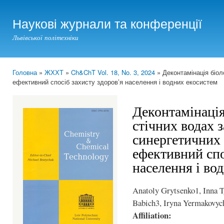
Ski
mai
Наукові журнали та конференції
con
Львівської політехніки
Головна
»
ЖХХТ
»
Ch&ChT Vol. 18, No. 3, 2024
» Деконтамінація біол
You are here
ефективний спосіб захисту здоров’я населення і водних екосистем
Деконтамінація
стічних водах 
синергетичних 
ефективний спо
населення і во
Anatoly Grytsenko1, Inna T
Babich3, Iryna Yermakovyc
Affiliation: