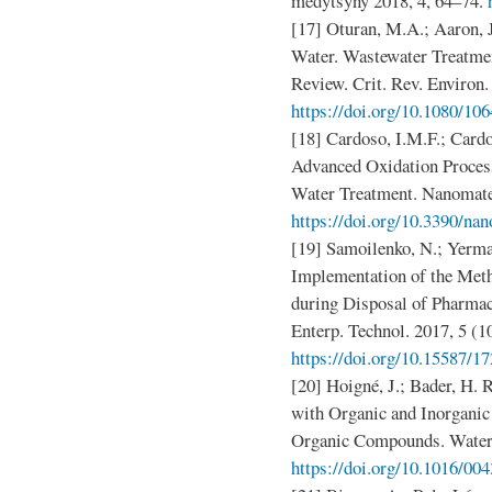
medytsyny 2018, 4, 64–74.
[17] Oturan, M.A.; Aaron, 
Water. Wastewater Treatmen
Review. Crit. Rev. Environ.
https://doi.org/10.1080/10
[18] Cardoso, I.M.F.; Cardo
Advanced Oxidation Proces
Water Treatment. Nanomater
https://doi.org/10.3390/na
[19] Samoilenko, N.; Yermak
Implementation of the Meth
during Disposal of Pharmace
Enterp. Technol. 2017, 5 (1
https://doi.org/10.15587/1
[20] Hoigné, J.; Bader, H. 
with Organic and Inorgani
Organic Compounds. Water 
https://doi.org/10.1016/00