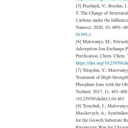
[5] Ptashnyk, V.; Bordun, I
T. The Change of Structura
Carbons under the Influence
Nanosci. 2020, 10, 4891–4
01393-z
[6] Malovanyy, M.; Petrush
Adsorption-Ion-Exchange P
Purification. Chem. Chem. 
https://doi.org/10.23939/ch
[7] Tulaydan, Y.; Malovanyy
Treatment of High-Streng
Phosphate Ions with the Ob
Technol. 2017, 11, 463–468
/10.23939/chcht11.04.463
[8] Tymchuk, I.; Malovanyy,
Masikevych, A.; Synelnikov
for the Growth Substrate 
Perspective Way for Ukrain