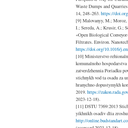
Waste Dumps and Quarries. I
14, 248–263.
https://doi.o
[9] Malovanyy, M.; Moroz, 
I.; Sereda, A.; Krusir, G.; 
«Open Biological Conveyor»
Filtrates. Environ. Nanote
https://doi.org/10.1016/j.
[10] Ministerstvo rehionaln
komunalnoho hospodarstva 
zatverdzhennia Poriadku po
stichnykh vod ta osadu za
hranychno dopustymykh kont
2019.
https://zakon.rada.g
2023-12-18).
[11] DSTU 7369:2013 Stich
yikhnikh osadiv dlia zroshu
http://online.budstandart.
(accessed 2023-12-18).