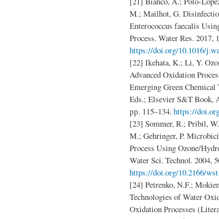
[21] Bianco, A.; Polo-López
M.; Mailhot, G. Disinfecti
Enterococcus faecalis Usi
Process. Water Res. 2017, 
https://doi.org/10.1016/j.w
[22] Ikehata, K.; Li, Y. Oz
Advanced Oxidation Proces
Emerging Green Chemical T
Eds.; Elsevier S&T Book, 
рр. 115–134.
https://doi.
[23] Sommer, R.; Pribil, W.;
M.; Gehringer, P. Microbic
Process Using Ozone/Hydro
Water Sci. Technol. 2004, 5
https://doi.org/10.2166/ws
[24] Petrenko, N.F.; Mokie
Technologies of Water Oxid
Oxidation Processes (Liter