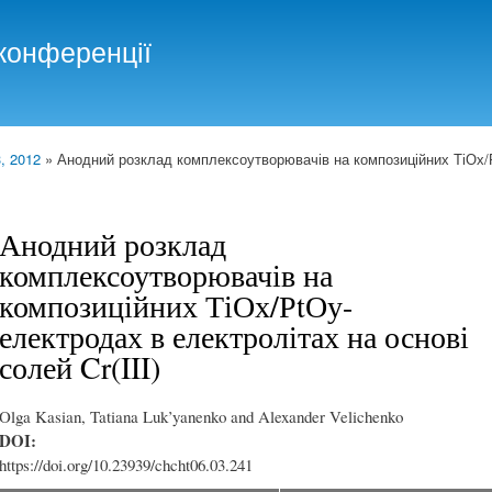
Skip to
main
конференції
content
, 2012
» Анодний розклад комплексоутворювачів на композиційних ТіОх/
Анодний розклад
комплексоутворювачів на
композиційних ТіОх/РtОу-
електродах в електролітах на основі
солей Cr(III)
Olga Kasian, Tatiana Luk’yanenko and Alexander Velichenko
DOI:
https://doi.org/10.23939/chcht06.03.241