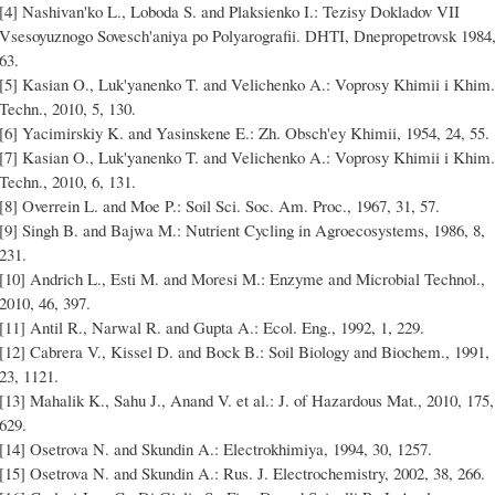
[4] Nashivan'ko L., Loboda S. and Plaksienko I.: Tezisy Dokladov VII
Vsesoyuznogo Sovesch'aniya po Polyarografii. DHTI, Dnepropetrovsk 1984
63.
[5] Kasian O., Luk'yanenko T. and Velichenko A.: Voprosy Khimii i Khim.
Techn., 2010, 5, 130.
[6] Yacimirskiy K. and Yasinskene E.: Zh. Obsch'ey Khimii, 1954, 24, 55.
[7] Kasian O., Luk'yanenko T. and Velichenko A.: Voprosy Khimii i Khim.
Techn., 2010, 6, 131.
[8] Overrein L. and Moe P.: Soil Sci. Soc. Am. Proc., 1967, 31, 57.
[9] Singh B. and Bajwa M.: Nutrient Cycling in Agroecosystems, 1986, 8,
231.
[10] Andrich L., Esti M. and Moresi M.: Enzyme and Microbial Technol.,
2010, 46, 397.
[11] Antil R., Narwal R. and Gupta A.: Ecol. Eng., 1992, 1, 229.
[12] Cabrera V., Kissel D. and Bock B.: Soil Biology and Biochem., 1991,
23, 1121.
[13] Mahalik K., Sahu J., Anand V. et al.: J. of Hazardous Mat., 2010, 175,
629.
[14] Osetrova N. and Skundin A.: Electrokhimiya, 1994, 30, 1257.
[15] Osetrova N. and Skundin A.: Rus. J. Electrochemistry, 2002, 38, 266.