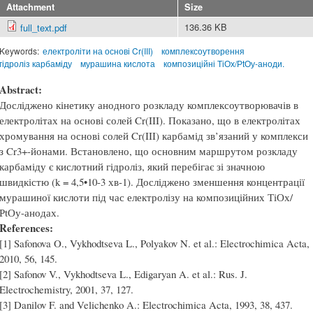
Attachment
Size
136.36 KB
full_text.pdf
Keywords:
електроліти на основі Cr(III)
комплексоутворення
гідроліз карбаміду
мурашина кислота
композиційні ТіОх/РtОу-аноди.
Abstract:
Досліджено кінетику анодного розкладу комплексоутворювачів в
електролітах на основі солей Cr(III). Показано, що в електролітах
хромування на основі солей Cr(III) карбамід зв’язаний у комплекси
з Cr3+-йонами. Встановлено, що основним маршрутом розкладу
карбаміду є кислотний гідроліз, який перебігає зі значною
швидкістю (k = 4,5•10-3 хв-1). Досліджено зменшення концентрації
мурашиної кислоти під час електролізу на композиційних ТіОх/
РtОу-анодах.
References:
[1] Safonova O., Vykhodtseva L., Polyakov N. et al.: Electrochimica Acta,
2010, 56, 145.
[2] Safonov V., Vykhodtseva L., Edigaryan A. et al.: Rus. J.
Electrochemistry, 2001, 37, 127.
[3] Danilov F. and Velichenko A.: Electrochimica Acta, 1993, 38, 437.