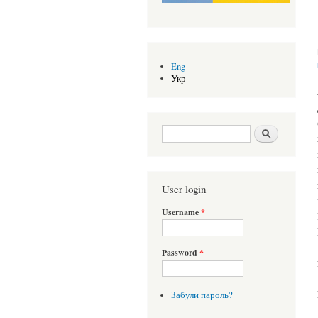
Eng
Укр
Search form
Шукати
User login
Username
*
Password
*
Забули пароль?