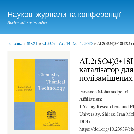
Ski
mai
Наукові журнали та конференції
con
Львівської політехніки
Головна
»
ЖХХТ
»
Ch&ChT Vol. 14, No. 1, 2020
» AL2(SO4)3•18H2O як 
You are here
AL2(SO4)3•18H
каталізатор для
полізаміщених 
Farzaneh Mohamadpour1
Affiliation:
1 Young Researchers and El
University, Shiraz, Iran 
DOI:
https://doi.org/10.23939/ch