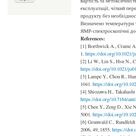
вартість та нетоксичніст
експлуатації, чіткий пере
продукту без необхідно
Визначено температури 
ЯМР-спектроскопічні до
References:
[1] Borthwick A., Crame A., 
1.
https://doi.org/10.1021
[2] Li W., Lin S., Hsu N., 
https://doi.org/10.1021/jo0
[3] Lampe Y., Chou R., Hann
1041.
https://doi.org/10.1
[4] Shiozawa H., Takahashi S
https://doi.org/10.7164/ant
[5] Chen Y., Zeng D., Xie N
5001.
https://doi.org/10.10
[6] Grunwald C., Rundfeldt 
2006, 49, 1855.
https://doi