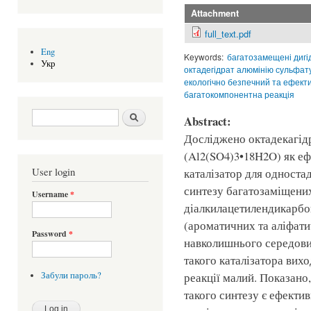
Attachment
full_text.pdf
Eng
Keywords:
багатозамещені дигі
Укр
октадегідрат алюмінію сульфат
екологічно безпечний та ефект
багатокомпонентна реакція
Search form
Шукати
Abstract:
Досліджено октадекагід
(Al2(SO4)3•18H2O) як еф
User login
каталізатор для одност
синтезу багатозаміщених
Username
*
діалкилацетилендикарбок
(ароматичних та аліфати
Password
*
навколишнього середови
такого каталізатора вихо
Забули пароль?
реакції малий. Показан
такого синтезу є ефектив