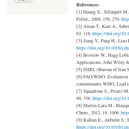
References:
[1] Huang X., Sillanpёё M.,
Pollut., 2008, 156, 270.
http
[2] Aman T., Kazi A., Sabri
63, 116.
https://doi.org/10.
[3] Jiang Y., Pang H., Liao 
https://doi.org/10.1016/j.j
[4] Brostow W., Hagg Lobla
Applications, John Wiley 
[5] ISIRI, (Bureau of Iran S
[6] FAO/WHO, Evaluation of
contaminants WHO, Lead in
[7] Squadrone S., Prearo M.
90, 358.
https://doi.org/10
[8] Martin-Lara M., Blázque
Chem., 2012, 18, 1006.
http
[9] Kalkan E., Akbulut S.: 
https://doi.org/10.1016/j.e