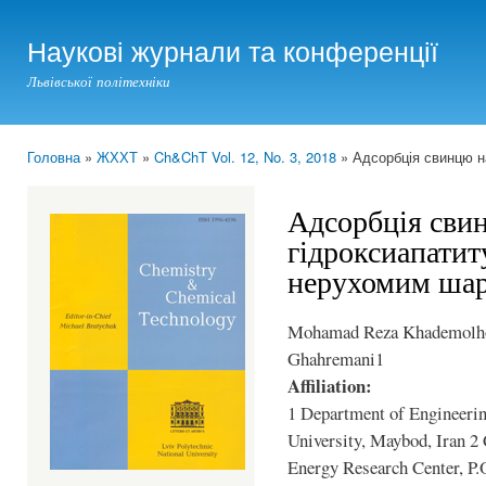
Ski
mai
Наукові журнали та конференції
con
Львівської політехніки
Головна
»
ЖХХТ
»
Ch&ChT Vol. 12, No. 3, 2018
» Адсорбція свинцю н
You are here
Адсорбція сви
гідроксиапатиту
нерухомим ша
Mohamad Reza Khademolho
Ghahremani1
Affiliation:
1 Department of Engineeri
University, Maybod, Iran 2
Energy Research Center, P.