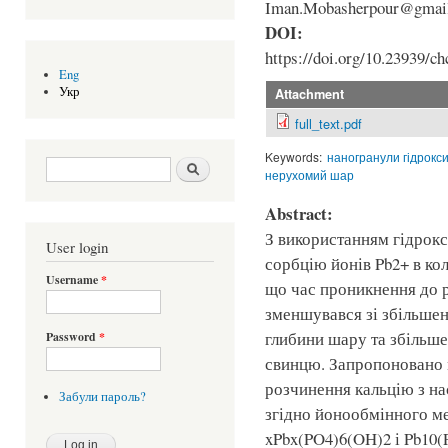
Iman.Mobasherpour@gmai
DOI:
https://doi.org/10.23939/ch
Eng
Укр
Attachment
full_text.pdf
Keywords:
наногранули гідрокс
Search form
Шукати
нерухомий шар
Abstract:
З використанням гідрок
User login
сорбцію йонів Pb2+ в ко
Username
*
що час проникнення до 
зменшувався зі збільше
глибини шару та збільше
Password
*
свинцю. Запропоновано 
розчинення кальцію з н
Забули пароль?
згідно йонообмінного м
xPbx(PO4)6(OH)2 і Pb10(