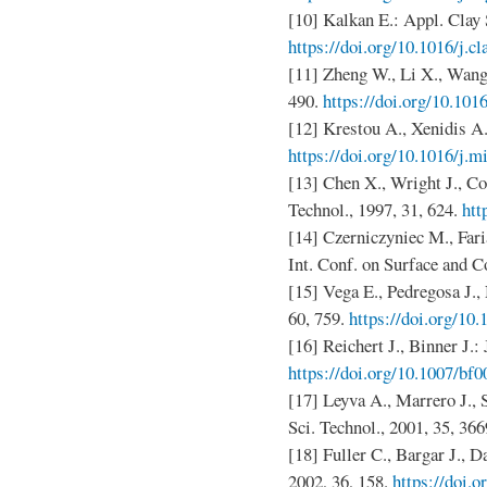
[10] Kalkan E.: Appl. Clay S
https://doi.org/10.1016/j.c
[11] Zheng W., Li X., Wang F
490.
https://doi.org/10.101
[12] Krestou A., Xenidis A.
https://doi.org/10.1016/j.
[13] Chen X., Wright J., Co
Technol., 1997, 31, 624.
htt
[14] Czerniczyniec M., Fari
Int. Conf. on Surface and C
[15] Vega E., Pedregosa J.,
60, 759.
https://doi.org/10
[16] Reichert J., Binner J.: 
https://doi.org/10.1007/bf
[17] Leyva A., Marrero J., 
Sci. Technol., 2001, 35, 36
[18] Fuller C., Bargar J., D
2002, 36, 158.
https://doi.