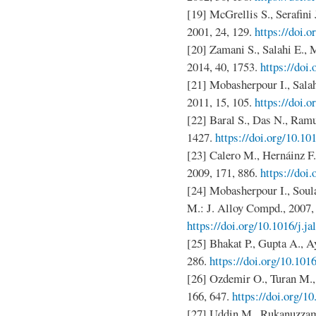
[19] McGrellis S., Serafini J
2001, 24, 129.
https://doi.
[20] Zamani S., Salahi E.,
2014, 40, 1753.
https://doi
[21] Mobasherpour I., Salah
2011, 15, 105.
https://doi.o
[22] Baral S., Das N., Ramul
1427.
https://doi.org/10.10
[23] Calero M., Hernáinz F.,
2009, 171, 886.
https://doi
[24] Mobasherpour I., Soul
M.: J. Alloy Compd., 2007, 
https://doi.org/10.1016/j.j
[25] Bhakat P., Gupta A., A
286.
https://doi.org/10.101
[26] Ozdemir O., Turan M., 
166, 647.
https://doi.org/1
[27] Uddin M., Rukanuzzam