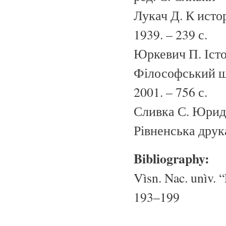
Лукач Д. К исто
1939. – 239 с.
Юркевич П. Істо
Філософський щод
2001. – 756 с.
Сливка С. Юриди
Рівненська друка
Bibliography:
Vìsn. Nac. unìv. “
193–199