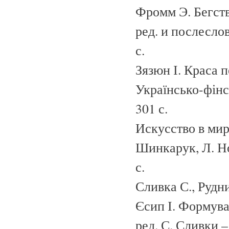
Фромм Э. Бегство
ред. и послеслов
с.
Зязюн І. Краса пе
Українсько-фінс
301 с.
Искусство в мир
Шинкарук, Л. Нов
с.
Сливка С., Рудн
Єсип І. Формува
ред. С. Сливки – 