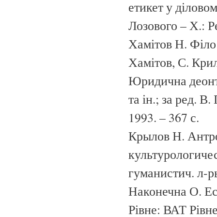
етикет у діловому
Лозового – Х.: Р
Хамітов Н. Філо
Хамітов, С. Крил
Юридична деонто
та ін.; за ред. 
1993. – 367 с.
Крылов Н. Антр
культурологичес
гуманистич. л-ры
Наконечна О. Ес
Рівне: ВАТ Рівне