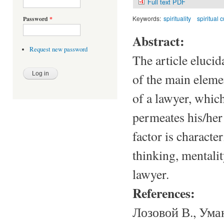
Full text PDF
Keywords:
spirituality
spiritual 
Password
*
Abstract:
Request new password
The article elucida
of the main eleme
of a lawyer, which
permeates his/her 
factor is charact
thinking, mentalit
lawyer.
References:
Лозовой В., Ума