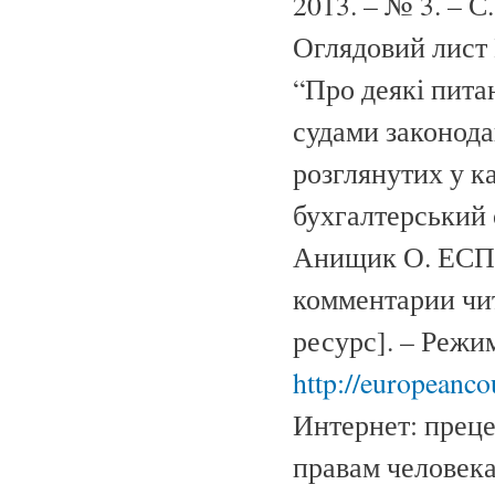
2013. – № 3. – С
Оглядовий лист 
“Про деякі пита
судами законода
розглянутих у к
бухгалтерський о
Анищик О. ЕСПЧ
комментарии чит
ресурс]. – Режи
http://europeanc
Интернет: преце
правам человека