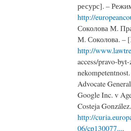
ресурс]. – Режи
http://europeanc
Соколова М. Пра
М. Соколова. – 
http://www.lawtr
access/pravo-byt
nekompetentnost.
Advocate General
Google Inc. v Ag
Costeja González
http://curia.euro
06/cp130077...
.