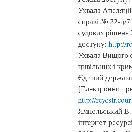
Ухвала Апеляційн
справі № 22-ц/7
судових рішень 
доступу:
http://
Ухвала Вищого с
цивільних і крим
Єдиний державни
[Електронний ре
http://reyestr.co
Ямпольський В. 
інтернет-ресурс