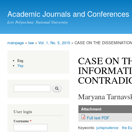
Ski
mai
Academic Journals and Conferences
con
Lviv Polytechnic National University
mainpage
»
law
»
Vol. 1, No. 5, 2015
» CASE ON THE DISSEMINATION
You are here
CASE ON T
Eng
Укр
INFORMATI
CONTRADIC
Search form
Search
Maryana Tarnavs
Attachment
User login
Full text PDF
Username
*
Keywords:
jurisprudence
the E