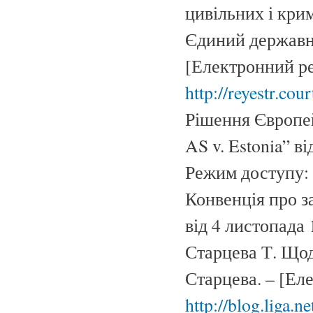
цивільних і крим
Єдиний державни
[Електронний ре
http://reyestr.co
Рішення Європей
AS v. Estonia” в
Режим доступу:
Конвенція про з
від 4 листопада 
Старцева Т. Щод
Старцева. – [Ел
http://blog.liga.n