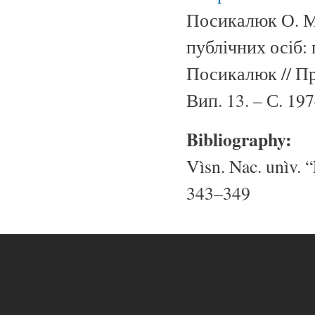
Посикалюк О. М
публічних осіб:
Посикалюк // Пр
Вип. 13. – С. 19
Bibliography:
Vìsn. Nac. unìv. “
343–349