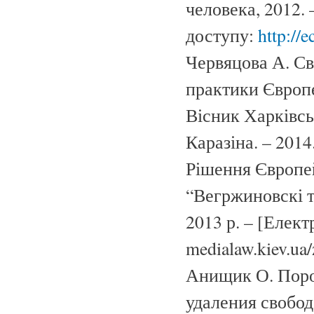
человека, 2012. 
доступу:
http://e
Червяцова А. Св
практики Європе
Вісник Харківсь
Каразіна. – 2014
Рішення Європей
“Вегржиновскі т
2013 р. – [Елек
medialaw.kiev.ua/
Анищик О. Поро
удаления свобод