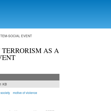
STEM-SOCIAL EVENT
F TERRORISM AS A
VENT
51 KB
 society
motive of violence