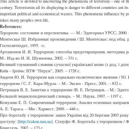
This article is devoted to uncovering the phenomena of terrorism – one of
century. Terrorismin all its displaying is danger to different countries ant it
important political and economical wastes. This phenomena influence by psy
takes many peoples own life.
References:
Тероризм: состояние и перспективы. — М.: Эдиториал УРСС, 2000. –
Монтескье Ш. Избранные произведения / Ш. Монтескье; под общ. ре
Госполитиздат, 1955. –с.
Артамонов И. И. Терроризм: способы предотвращения, методика ра
М.: Изд-во И. И. Шумилова, 2002. – 331 с.
Великий тлумачний словник сучасної української мови (з дод. і допов.
Київ – Ірпінь: ВТФ “Перун”, 2005. – 1728 с.
Авдеев Ю. И. Терроризм как социально-политическое явление / Ю. 
терроризм / С. Г. Кара-Мурза. – М.: Эксмо - Пресс, 2001. – 832 с.
Петрищев В. Е. Заметки о терроризме /В. Е. Петрищев. – М.: Эдитор
Большой энциклопедический словарь. – М.: Наука, 1997. – 1197 с.
Кожушко Е. П. Современный терроризм: Анализ основных направлен
А. Е. Тараса. – Мн.: Харвест, 2000. – 446 с.
Про боротьбу з тероризмом: закон України від 20 березня 2003 року
доступу: [
http://zakon.nau.ua]
. Сіллуфо Ф. Боротьба з тероризмом / Ф
Брюссель, 2002. – 123 с.