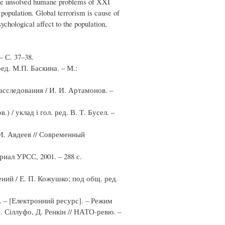
 the unsolved humane problems of XXI
s population. Global terrorism is cause of
chological affect to the population,
 С. 37–38.
д. М.П. Баскина. – М.:
сследования / И. И. Артамонов. –
) / уклад і гол. ред. В. Т. Бусел. –
И. Авдеев // Современный
иал УРСС, 2001. – 288 с.
ий / Е. П. Кожушко; под общ. ред.
. – [Електронний ресурс]. – Режим
. Сіллуфо, Д. Ренкін // НАТО-ревю. –