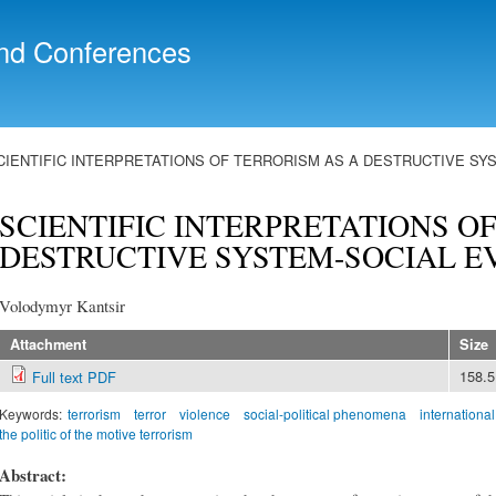
Skip to
main
nd Conferences
content
CIENTIFIC INTERPRETATIONS OF TERRORISM AS A DESTRUCTIVE SY
SCIENTIFIC INTERPRETATIONS O
DESTRUCTIVE SYSTEM-SOCIAL E
Volodymyr Kantsir
Attachment
Size
158.
Full text PDF
Keywords:
terrorism
terror
violence
social-political phenomena
international
the politic of the motive terrorism
Abstract: