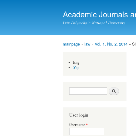
Academic Journals a
Lviv Polytechnic National University
mainpage
»
law
»
Vol. 1, No. 2, 2014
» S
You are here
Eng
Укр
Search form
Search
User login
Username
*