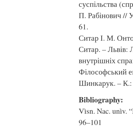
суспільства (сп
П. Рабінович // У
61.
Ситар І. М. Онто
Ситар. – Львів:
внутрішніх справ
Філософський ен
Шинкарук. – К.: 
Bibliography:
Vìsn. Nac. unìv. “
96–101