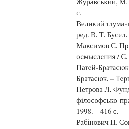
Журавський, М. П
с.
Великий тлумачн
ред. В. Т. Бусел
Максимов С. Пр
осмысления / С. 
Патей-Братасюк 
Братасюк. – Терн
Петрова Л. Фунд
філософсько-пра
1998. – 416 с.
Рабінович П. Со