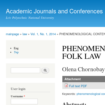
Ski
mai
Academic Journals and Conferences
con
Lviv Polytechnic National University
mainpage
»
law
»
Vol. 1, No. 1, 2014
» PHENOMENOLOGICAL CONTEN
You are here
PHENOMEN
Eng
Укр
FOLK LAW
Olena Chornobay
Search form
Search
Attachment
Full text PDF
User login
Keywords:
phenomenological con
Username
*
Abstract: