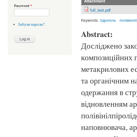
Attachment
Password
*
full_text.pdf
Keywords:
гідрогель
полівініл
Забули пароль?
Abstract:
Досліджено зак
композиційних г
метакрилових ес
та органічним 
одержання в стр
відновленням ар
полівінілпіролі
наповнювача, ар