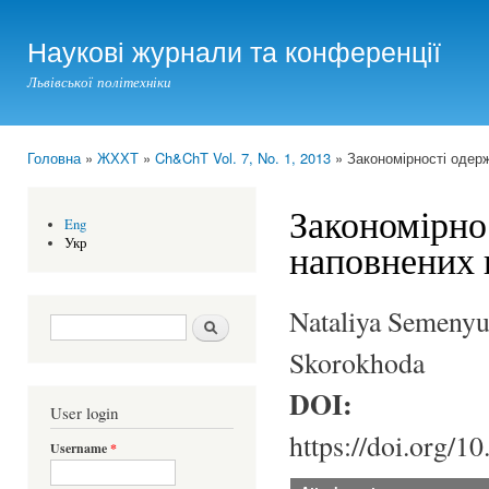
Ski
mai
Наукові журнали та конференції
con
Львівської політехніки
Головна
»
ЖХХТ
»
Ch&ChT Vol. 7, No. 1, 2013
» Закономірності одерж
You are here
Закономірно
Eng
Укр
наповнених 
Nataliya Semenyu
Search form
Шукати
Skorokhoda
DOI:
User login
https://doi.org/1
Username
*