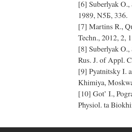
[6] Suberlyak O.,
1989, N5Б, 336.
[7] Martins R., 
Techn., 2012, 2, 
[8] Suberlyak O.
Rus. J. of Appl. 
[9] Pyatnitsky I.
Khimiya, Moskwa
[10] Got’ I., Pog
Physiol. ta Biokhi