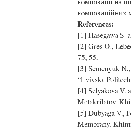
композиції на ш
композиційних м
References:
[1] Hasegawa S. an
[2] Gres O., Lebe
75, 55.
[3] Semenyuk N., 
“Lvivska Politech
[4] Selyakova V. 
Metakrilatov. Kh
[5] Dubyaga V., P
Membrany. Khimi