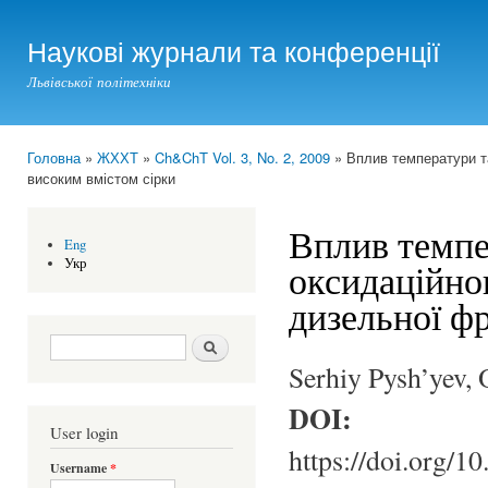
Ski
mai
Наукові журнали та конференції
con
Львівської політехніки
Головна
»
ЖХХТ
»
Ch&ChT Vol. 3, No. 2, 2009
» Вплив температури та
You are here
високим вмістом сірки
Вплив темпе
Eng
Укр
оксидаційно
дизельної фр
Search form
Шукати
Serhiy Pysh’yev,
DOI:
User login
https://doi.org/1
Username
*