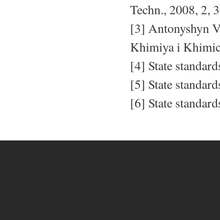
Techn., 2008, 2, 
[3] Antonyshyn V
Khimiya i Khimic
[4] State standa
[5] State standa
[6] State standa