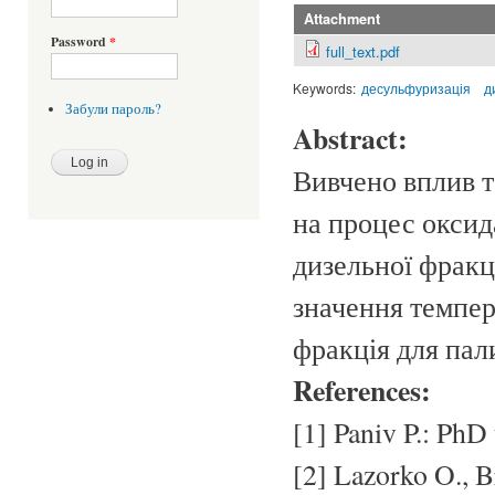
Attachment
Password
*
full_text.pdf
Keywords:
десульфуризація
д
Забули пароль?
Abstract:
Вивчено вплив т
на процес оксид
дизельної фракц
значення темпер
фракція для пал
References:
[1] Paniv P.: PhD 
[2] Lazorko O., 