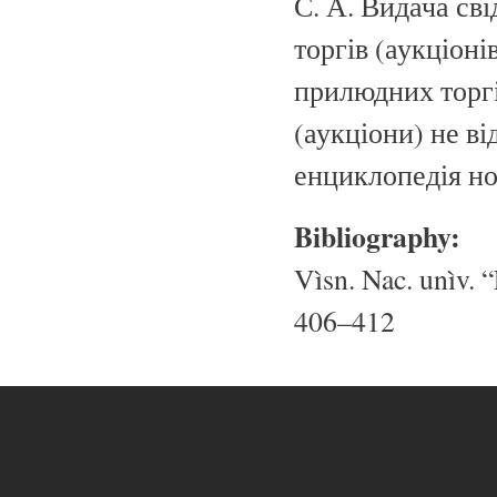
С. А. Видача св
торгів (аукціоні
прилюдних торгі
(аукціони) не ві
енциклопедія нот
Bibliography:
Vìsn. Nac. unìv. “
406–412