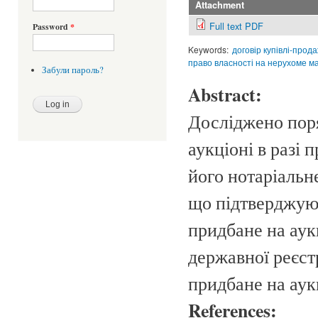
Attachment
Full text PDF
Password
*
Keywords:
договір купівлі-прод
право власності на нерухоме м
Забули пароль?
Abstract:
Досліджено пор
аукціоні в разі 
його нотаріальн
що підтверджуют
придбане на аук
державної реєст
придбане на аук
References: