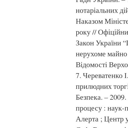
нотаріальних ді
Наказом Міністе
року // Офіційни
Закон України “
нерухоме майно т
Відомості Верхов
7. Череватенко 
прилюдних торгів
Безпека. – 2009.
процесу : наук-пр
Алерта ; Центр у