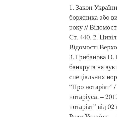
1. Закон Україн
боржника або ви
року // Відомост
Ст. 440. 2. Циві
Відомості Верхов
3. Грибанова О.
банкрута на аук
спеціальних нор
“Про нотаріат” /
нотаріуса. – 201
нотаріат” від 02
Ради України. – 