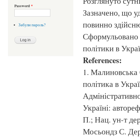
Розглянуто сутн
Password
*
Зазначено, що у
повинно здійсню
Забули пароль?
Сформульовано г
політики в Украї
References:
1. Малиновська 
політика в Україн
Адміністративно
Україні: автореф.
П.; Нац. ун-т дер
Мосьондз С. Дер