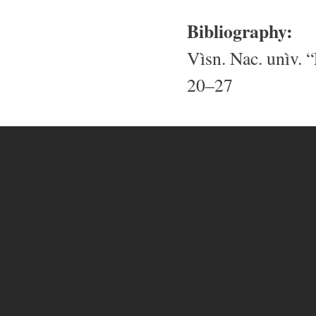
Bibliography:
Vìsn. Nac. unìv. “
20–27