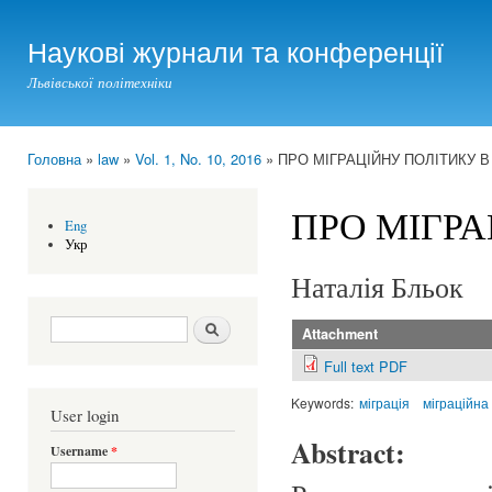
Ski
mai
Наукові журнали та конференції
con
Львівської політехніки
Головна
»
law
»
Vol. 1, No. 10, 2016
» ПРО МІГРАЦІЙНУ ПОЛІТИКУ В 
You are here
ПРО МІГРА
Eng
Укр
Наталія Бльок
Search form
Шукати
Attachment
Full text PDF
Keywords:
міграція
міграційна
User login
Abstract:
Username
*