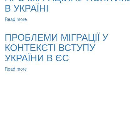
В УКРАЇНІ
ПРО
КІЛЬКІСНО-
ЯКІСНІ
Read more
about
ПОКАЗНИКИ
ПРО
МІГРАЦІЇ
МІГРАЦІЙНУ
ПРОБЛЕМИ МІГРАЦІЇ У
НАСЕЛЕННЯ
ПОЛІТИКУ
КОНТЕКСТІ ВСТУПУ
В
УКРАЇНІ
УКРАЇНИ В ЄС
Read more
about
ПРОБЛЕМИ
МІГРАЦІЇ
У
КОНТЕКСТІ
ВСТУПУ
УКРАЇНИ
В
ЄС