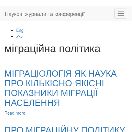
Skip
Наукові журнали та конференції
Toggl
to
naviga
main
content
Eng
Укр
міграційна політика
МІГРАЦІОЛОГІЯ ЯК НАУКА
ПРО КІЛЬКІСНО-ЯКІСНІ
ПОКАЗНИКИ МІГРАЦІЇ
НАСЕЛЕННЯ
Read more
about
МІГРАЦІОЛОГІЯ
ЯК
ПРО МІГРАЦІЙНУ ПОЛІТИКУ
НАУКА