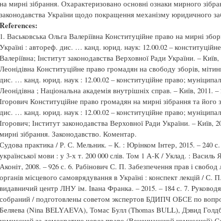
на мирні зібрання. Охарактеризовано основні ознаки мирного зібр
законодавства України щодо покращення механізму юридичного заб
References:
1. Васьковська Ольга Валеріївна Конституційне право на мирні збори
Україні : автореф. дис. … канд. юрид. наук: 12.00.02 – конституційн
Валеріївна; Інститут законодавства Верховної Ради України. – Київ, 
Леонідівна Конституційне право громадян на свободу зборів, мітинг
дис. … канд. юрид. наук : 12.00.02 – конституційне право; муніципа
Леонідівна ; Національна академія внутрішніх справ. – Київ, 2011. –
Ігорович Конституційне право громадян на мирні зібрання та його з
дис. … канд. юрид. наук : 12.00.02 – конституційне право; муніцип
Ігорович; Інститут законодавства Верховної Ради України. – Київ, 20
мирні зібрання. Законодавство. Коментар.
Судова практика / Р. С. Мельник. – К. : Юрінком Інтер, 2015. – 240 
української мови : у 3-х т. 200 000 слів. Том 1 А-К / Уклад. : Василь
Аконіт, 2008. – 926 с. 6. Рабінович С. П. Забезпечення прав і свобо
органів місцевого самоврядування в Україні : конспект лекцій / С. П
видавничий центр ЛНУ ім. Івана Франка. – 2015. – 184 с. 7. Pуков
собраний / подготовлены советом экспертов БДИПЧ ОБСЕ по воп
Беляева (Nina BELYAEVA), Томас Булл (Thomas BULL), Дэвид Голдб
комиссией за демократию через право (Венецианской комиссией) Со