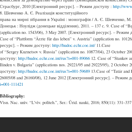
Страсбург, 2010 [Електронний ресурс]. – Режим доступу :
http://www
8. Шевченко А. Є. Реалізація конституційного
права на мирні зібрання в Україні : монографія / А. Є. Шевченко, М.
Донецьк : Ноулідж (донецьке відділення), 2011. – 137 с. 9. Case of “Bą
(application no. 1543/06), 3 May 2007. [Електронний ресурс]. – Режим
Case of “Plattform “Ärzte für das leben” v. Austria” (application no. 101
ресурс]. – Режим доступу:
http://hudoc.echr.coe.int/
11.Case
of “Sergey Kuznetsov v. Russia” (application no. 10877/04), 23 October
доступу:
http://hudoc.echr.coe.int/rus?i=001-89066
12. Case of “Stankov a
Ilinden v. Bulgaria” (applications nos. 29221/95 and 29225/95), 2 Octob
доступу:
http://hudoc.echr.coe.int/rus?i=001-59689
13.Case of “Tatár and F
26005/08 and 26160/08), 12 June 2012 [Електронний ресурс]. – Режим 
i=001-111421
Bibliography:
Vìsn. Nac. unìv. “Lʹvìv. polìteh.”, Ser.: Ûrid. nauki, 2016; 850(11): 331–337