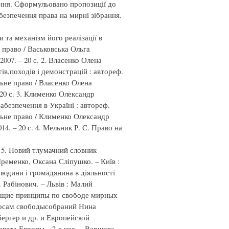
ання. Сформульовано пропозиції до
езпечення права на мирні зібрання.
 та механізм його реалізації в
е право / Васьковська Ольга
2007. – 20 с. 2. Власенко Олена
ів,походів і демонстрацій : автореф.
льне право / Власенко Олена
 20 с. 3. Клименко Олександр
абезпечення в Україні : автореф.
альне право / Клименко Олександр
14. – 20 с. 4. Мельник Р. С. Право на
с. 5. Новий тлумачний словник
 Яременко, Оксана Сліпушко. – Київ :
д людини і громадянина в діяльності
. Рабінович. – Львів : Малий
одящие принципы по свободе мирных
росам свободысобраний Нина
ергер и др. и Европейской
вета Европы – 2-е изд. – Варшава-