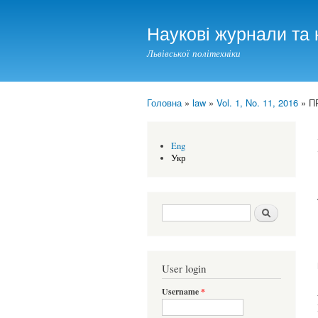
Наукові журнали та 
Львівської політехніки
Головна
»
law
»
Vol. 1, No. 11, 2016
» П
You are here
Eng
Укр
Search form
Шукати
User login
Username
*