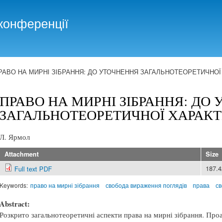
Skip to
main
конференції
content
РАВО НА МИРНІ ЗІБРАННЯ: ДО УТОЧНЕННЯ ЗАГАЛЬНОТЕОРЕТИЧНО
ПРАВО НА МИРНІ ЗІБРАННЯ: ДО
ЗАГАЛЬНОТЕОРЕТИЧНОЇ ХАРАК
Л. Ярмол
Attachment
Size
187.
Full text PDF
Keywords:
право на мирні зібрання
свобода вираження поглядів
права
с
Abstract:
Розкрито загальнотеоретичні аспекти права на мирні зібрання. Про