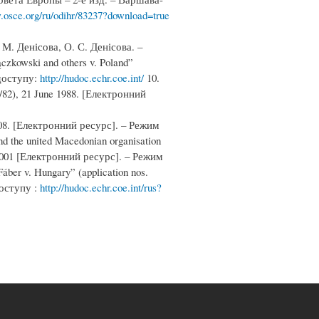
.osce.org/ru/odihr/83237?download=true
 М. Денісова, О. С. Денісова. –
czkowski and others v. Poland”
 доступу:
http://hudoc.echr.coe.int/
10.
26/82), 21 June 1988. [Електронний
 2008. [Електронний ресурс]. – Режим
nd the united Macedonian organisation
er 2001 [Електронний ресурс]. – Режим
áber v. Hungary” (application nos.
доступу :
http://hudoc.echr.coe.int/rus?