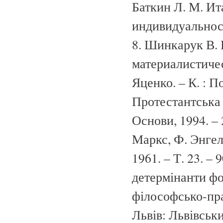
Баткин Л. М. Ит
индивидуальности
8. Шинкарук В. 
материалистичес
Яценко. – К. : П
Протестантська е
Основи, 1994. – 
Маркс, Ф. Энгельс
1961. – Т. 23. – 
детермінанти фо
філософсько-прав
Львів: Львівськ