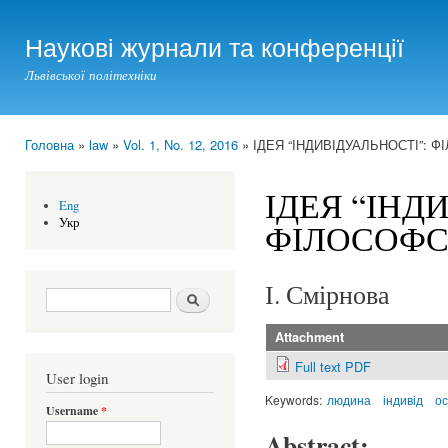
Ski
mai
Наукові журнали та конференції
con
Львівської політехніки
Головна
»
law
»
Vol. 1, No. 12, 2016
» ІДЕЯ “ІНДИВІДУАЛЬНОСТІ”:
You are here
ІДЕЯ “ІНД
Eng
Укр
ФІЛОСОФС
І. Смірнова
Search form
Шукати
Attachment
Full text PDF
User login
Keywords:
людина
індивід
ос
Username
*
Abstract: