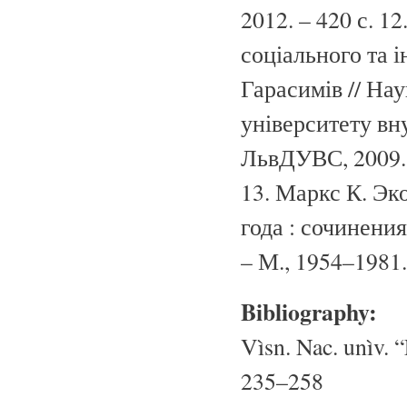
2012. – 420 с. 12
соціального та і
Гарасимів // На
університету вну
ЛьвДУВС, 2009. –
13. Маркс К. Э
года : сочинения 
– М., 1954–1981. 
Bibliography:
Vìsn. Nac. unìv. “
235–258