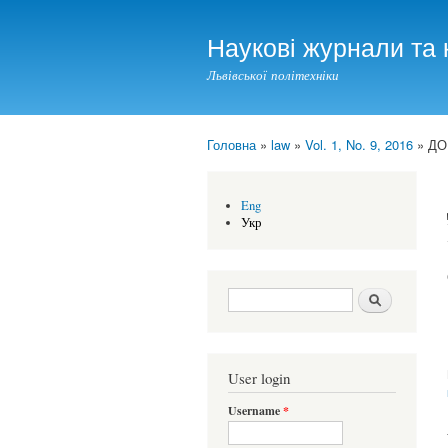
Наукові журнали та 
Львівської політехніки
Головна
»
law
»
Vol. 1, No. 9, 2016
» ДО
You are here
Eng
Укр
Search form
Шукати
User login
Username
*