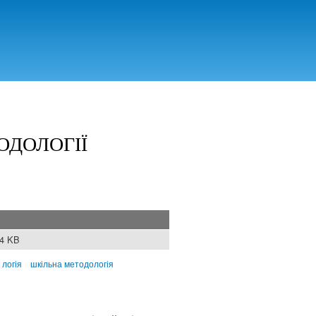
ОДОЛОГІЇ
94 KB
 логія
шкільна методологія