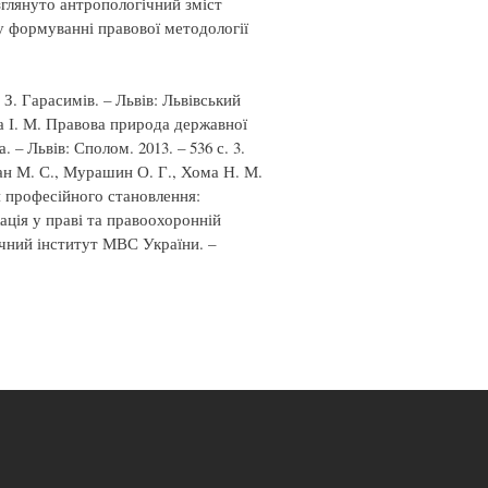
глянуто антропологічний зміст
 у формуванні правової методології
 З. Гарасимів. – Львів: Львівський
ка І. М. Правова природа державної
 – Львів: Сполом. 2013. – 536 с. 3.
ан М. С., Мурашин О. Г., Хома Н. М.
ія професійного становлення:
кація у праві та правоохоронній
дичний інститут МВС України. –