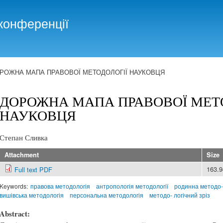
Skip to
main
конференції
content
РОЖНА МАПА ПРАВОВОЇ МЕТОДОЛОГІЇ НАУКОВЦЯ
ДОРОЖНА МАПА ПРАВОВОЇ МЕТ
НАУКОВЦЯ
Степан Сливка
Attachment
Size
163.
Full text PDF
Keywords:
правова методологія
антропологія методології
родинна методо-
вишівська методологія
персональна методологія
методо- логічний зріз
Abstract: