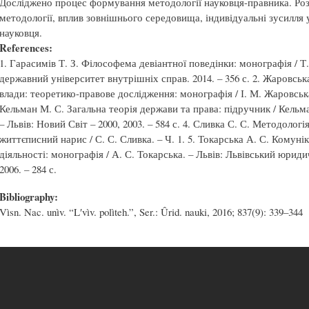
Досліджено процес формування методології науковця-правника. Роз
методології, вплив зовнішнього середовища, індивідуальні зусилля
науковця.
References:
1. Гарасимів Т. З. Філософема девіантної поведінки: монографія / Т.
державний університет внутрішніх справ. 2014. – 356 с. 2. Жаровсь
влади: теоретико-правове дослідження: монографія / І. М. Жаровська.
Кельман М. С. Загальна теорія держави та права: підручник / Кельм
– Львів: Новий Світ – 2000, 2003. – 584 с. 4. Сливка С. С. Методолог
життєписний нарис / С. С. Сливка. – Ч. 1. 5. Токарська А. С. Комуні
діяльності: монографія / А. С. Токарська. – Львів: Львівський юри
2006. – 284 с.
Bibliography:
Vìsn. Nac. unìv. “Lʹvìv. polìteh.”, Ser.: Ûrid. nauki, 2016; 837(9): 339–344